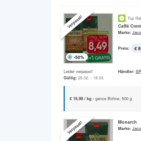
Verpasst!
Top Ra
Caffé Cre
Marke:
Jaco
Preis:
€ 8
-
50
%
Leider verpasst!
Händler:
S
Gültig:
25.02. - 18.03.
€ 16,98 / kg -
ganze Bohne, 500 g
Monarch
Verpasst!
Marke:
Jaco