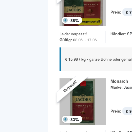
Preis:
€ 7
-
38
%
Leider verpasst!
Händler:
S
Gültig:
02.06. - 17.06.
€ 15,98 / kg -
ganze Bohne oder gemah
Monarch
Verpasst!
Marke:
Jaco
Preis:
€ 9
-
33
%