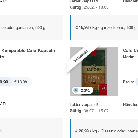
PAR
Leider verpasst!
Händler
Gültig:
25.02. - 18.03.
hne oder gemahlen, 500 g
€ 16,98 / kg -
ganze Bohne, 500 g
-Kompatible Café-Kapseln
Cafè C
Verpasst!
bs
Marke:
0,99
Preis:
€ 13,99
-
22
%
PAR
Leider verpasst!
Händler
Gültig:
08.07. - 15.07.
ln
€ 20,99 / kg -
Classico oder Intens