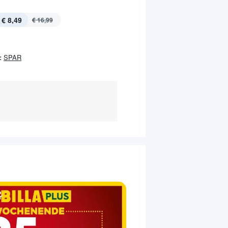
€ 8,49
€ 16,99
:
SPAR