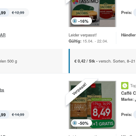
,99
Preis:
€ 12,99
-
16
%
PAR
Leider verpasst!
Händler
Gültig:
15.04. - 22.04.
len 500 g
€ 0,42 / Stk -
versch. Sorten, 8–21
Verpasst!
Top
bs
Caffé 
Marke:
,99
Preis:
€ 14,99
-
50
%