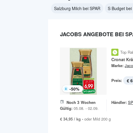
Salzburg Milch bei SPAR
S Budget be
JACOBS ANGEBOTE BEI S
Top Ra
Cronat Krä
Marke:
Jaco
Preis:
€ 6
-
50
%
Noch
3
Wochen
Händler:
S
Gültig:
05.08. - 02.09.
€ 34,95 / kg -
oder Mild 200 g