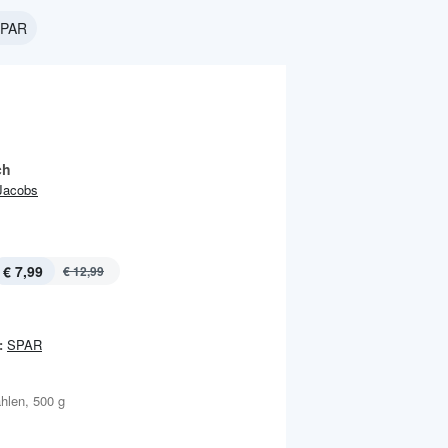
SPAR
ch
Jacobs
€ 7,99
€ 12,99
:
SPAR
hlen, 500 g