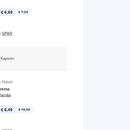
€ 6,69
€ 7,99
:
SPAR
 Kapseln
 Rabatt
Crema
Jacobs
€ 8,49
€ 16,99