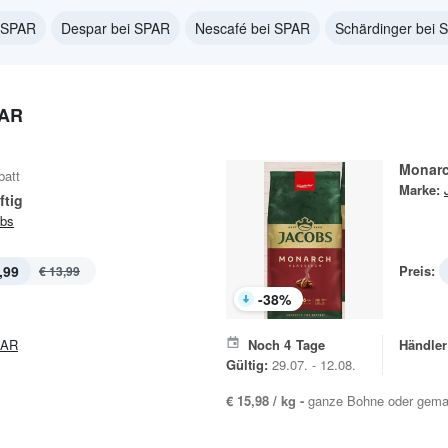
i SPAR
Despar bei SPAR
Nescafé bei SPAR
Schärdinger bei 
PAR
Monar
batt
Marke:
ftig
bs
,99
Preis:
€ 13,99
-
38
%
PAR
Noch
4
Tage
Händler
Gültig:
29.07. - 12.08.
€ 15,98 / kg -
ganze Bohne oder gema