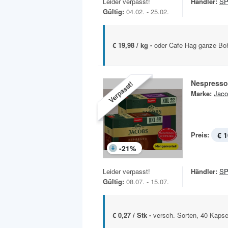
Leider verpasst!
Händler:
S
Gültig:
04.02. - 25.02.
€ 19,98 / kg -
oder Cafe Hag ganze Bo
Nespresso
Verpasst!
Marke:
Jaco
Preis:
€ 1
-
21
%
Leider verpasst!
Händler:
S
Gültig:
08.07. - 15.07.
€ 0,27 / Stk -
versch. Sorten, 40 Kapse