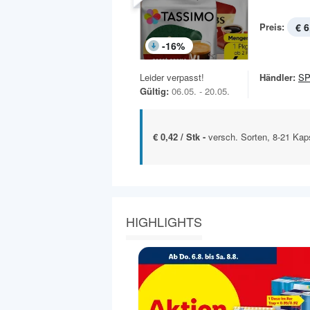
Preis:
€ 6
-
16
%
Leider verpasst!
Händler:
S
Gültig:
06.05. - 20.05.
€ 0,42 / Stk -
versch. Sorten, 8-21 Kap
HIGHLIGHTS