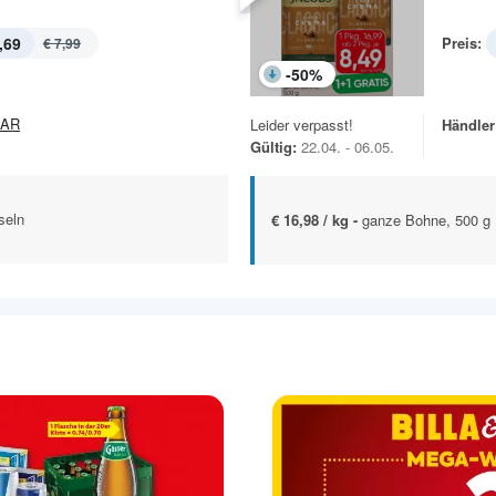
,69
Preis:
€ 7,99
-
50
%
PAR
Leider verpasst!
Händler
Gültig:
22.04. - 06.05.
seln
€ 16,98 / kg -
ganze Bohne, 500 g