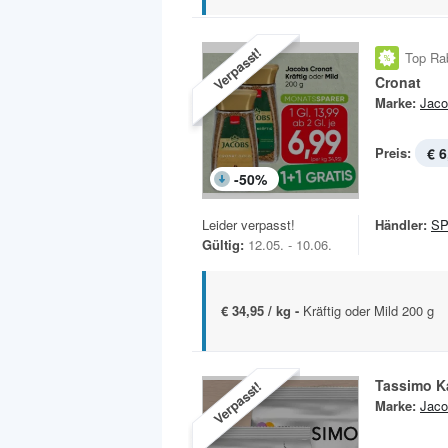
Verpasst!
Top Ra
Cronat
Marke:
Jaco
Preis:
€ 6
-
50
%
Leider verpasst!
Händler:
S
Gültig:
12.05. - 10.06.
€ 34,95 / kg -
Kräftig oder Mild 200 g
Tassimo K
Verpasst!
Marke:
Jaco