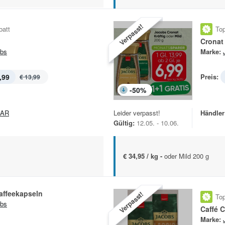
Verpasst!
batt
Top
Cronat 
bs
Marke:
,99
Preis:
€ 13,99
-
50
%
PAR
Leider verpasst!
Händler
Gültig:
12.05. - 10.06.
€ 34,95 / kg -
oder Mild 200 g
affeekapseln
Verpasst!
Top
bs
Caffé 
Marke: