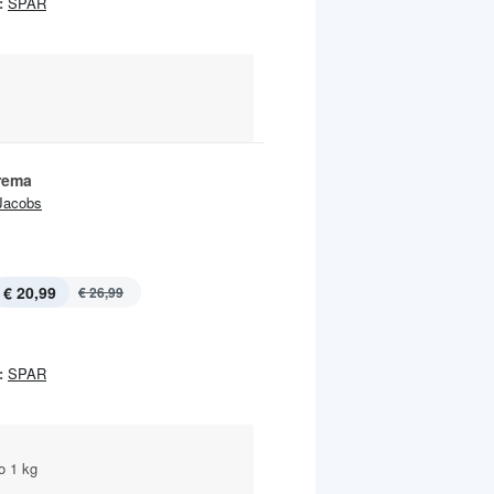
:
SPAR
rema
Jacobs
€ 20,99
€ 26,99
:
SPAR
o 1 kg