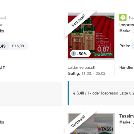
Verpasst!
batt
Top
ma
Icepre
bs
Marke:
,49
Preis:
€ 16,99
-
50
%
Leider verpasst!
Händler
PAR
Gültig:
11.02. - 25.02.
€ 3,48 / l -
oder Icepresso Latte 0,2
Tassim
Verpasst!
bs
Marke: