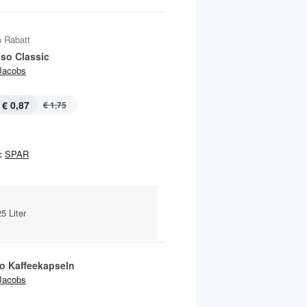
 Rabatt
sso Classic
Jacobs
€ 0,87
€ 1,75
:
SPAR
5 Liter
o Kaffeekapseln
Jacobs