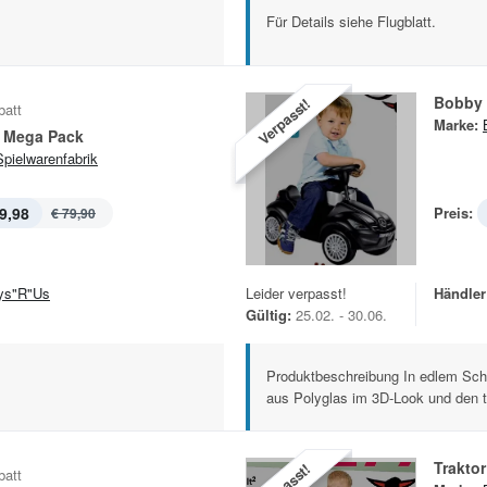
Für Details siehe Flugblatt.
Bobby 
Verpasst!
batt
Marke:
 Mega Pack
Spielwarenfabrik
9,98
Preis:
€ 79,90
ys"R"Us
Leider verpasst!
Händler
Gültig:
25.02. - 30.06.
Produktbeschreibung In edlem Sch
aus Polyglas im 3D-Look und den t
Traktor
Verpasst!
batt