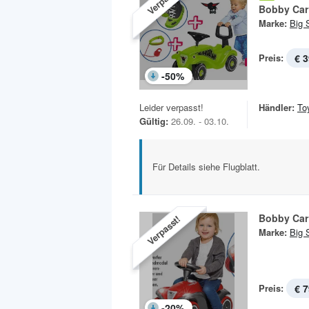
Bobby Car
Marke:
Big 
Preis:
€ 3
-
50
%
Leider verpasst!
Händler:
To
Gültig:
26.09. - 03.10.
Für Details siehe Flugblatt.
Bobby Car
Verpasst!
Marke:
Big 
Preis:
€ 7
-
20
%