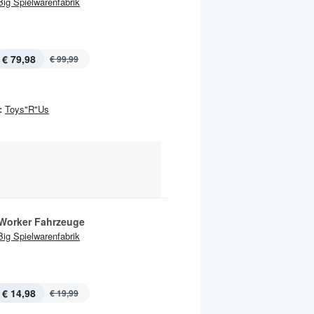
Big Spielwarenfabrik
€ 79,98
€ 99,99
:
Toys"R"Us
Worker Fahrzeuge
Big Spielwarenfabrik
€ 14,98
€ 19,99