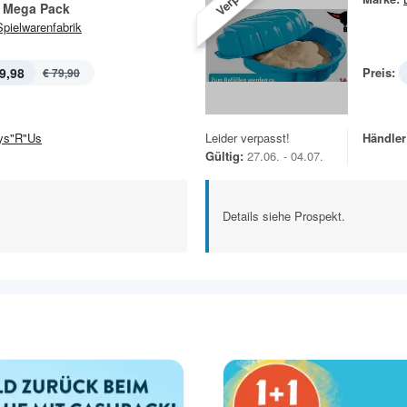
 Mega Pack
Spielwarenfabrik
9,98
Preis:
€ 79,90
ys"R"Us
Leider verpasst!
Händler
Gültig:
27.06. - 04.07.
Details siehe Prospekt.