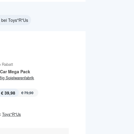
 bei Toys"R"Us
 Rabatt
Car Mega Pack
Big Spielwarenfabrik
€ 39,98
€ 79,90
:
Toys"R"Us