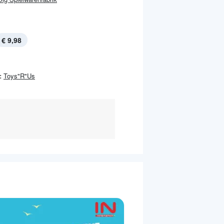
€ 9,98
:
Toys"R"Us