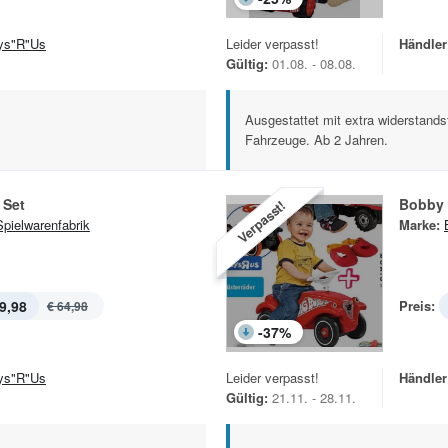
ys"R"Us
Leider verpasst!
Händler
Gültig:
01.08. - 08.08.
Ausgestattet mit extra widerstands
Fahrzeuge. Ab 2 Jahren.
 Set
Bobby 
Verpasst!
Spielwarenfabrik
Marke:
9,98
Preis:
€ 64,98
-
37
%
ys"R"Us
Leider verpasst!
Händler
Gültig:
21.11. - 28.11.