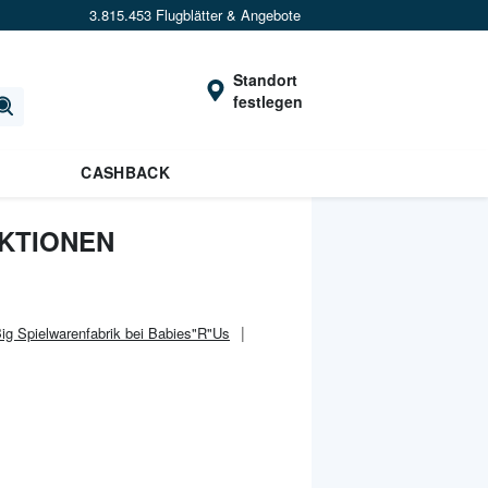
3.815.453 Flugblätter & Angebote
Standort
festlegen
CASHBACK
AKTIONEN
ig Spielwarenfabrik bei Babies"R"Us