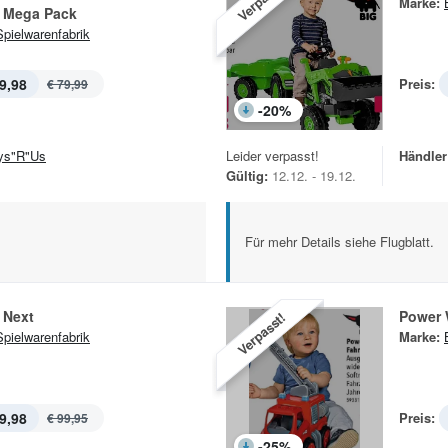
Marke:
 Mega Pack
Spielwarenfabrik
9,98
Preis:
€ 79,99
-
20
%
ys"R"Us
Leider verpasst!
Händler
Gültig:
12.12. - 19.12.
Für mehr Details siehe Flugblatt.
 Next
Power 
Verpasst!
Spielwarenfabrik
Marke:
9,98
Preis:
€ 99,95
-
25
%