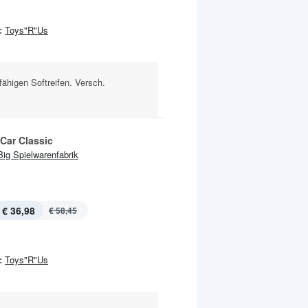
:
Toys"R"Us
fähigen Softreifen. Versch.
Car Classic
Big Spielwarenfabrik
€ 36,98
€ 58,45
:
Toys"R"Us