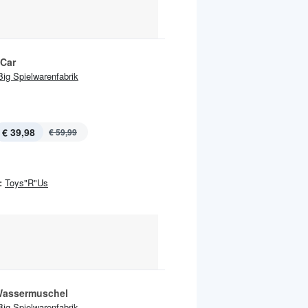
Car
Big Spielwarenfabrik
€ 39,98
€ 59,99
:
Toys"R"Us
Wassermuschel
Big Spielwarenfabrik