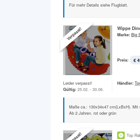
Für mehr Details siehe Flugblatt.
Wippe Din
Verpasst!
Marke:
Big 
Preis:
€ 4
Leider verpasst!
Händler:
To
Gültig:
25.02. - 30.06.
Maße ca.: 130x34x47 cm(LxBxH). Mit sta
Ab 2 Jahren. rot oder grün
Verpasst!
Top Ra