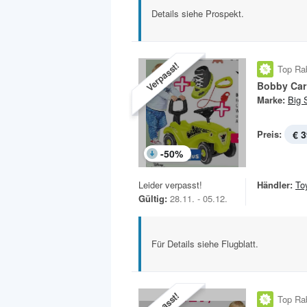
Details siehe Prospekt.
Verpasst!
Top Ra
Bobby Car
Marke:
Big 
Preis:
€ 3
-
50
%
Leider verpasst!
Händler:
To
Gültig:
28.11. - 05.12.
Für Details siehe Flugblatt.
Verpasst!
Top Ra