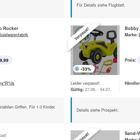
Für Details siehe Flugblatt.
o Rocker
Bobby 
Verpasst!
Spielwarenfabrik
Marke:
9,99
Preis:
-
33
%
ys"R"Us
Leider verpasst!
Händler
Gültig:
27.06. - 04.07.
bilen Griffen. Für 1-3 Kinder.
Details siehe Prospekt.
Sand-
Verpasst!
batt
Marke: