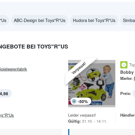
R"Us
ABC-Design bei Toys"R"Us
Hudora bei Toys"R"Us
Simba
NGEBOTE BEI TOYS"R"US
e
Verpasst!
Top
Spielwarenfabrik
Bobby 
Marke:
4,98
Preis:
-
50
%
ys"R"Us
Leider verpasst!
Händler
Gültig:
31.10. - 14.11.