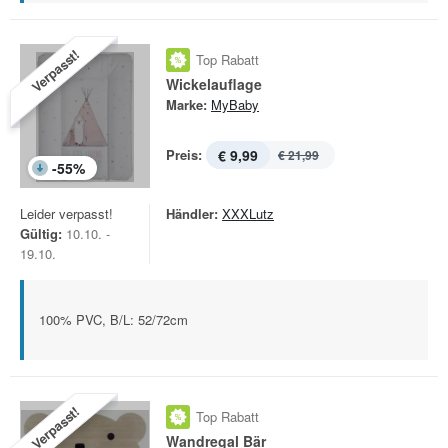
Verpasst!
Top Rabatt
Wickelauflage
Marke:
MyBaby
Preis:
€ 9,99
€ 21,99
-
55
%
Leider verpasst!
Händler:
XXXLutz
Gültig:
10.10. -
19.10.
100% PVC, B/L: 52/72cm
Verpasst!
Top Rabatt
Wandregal Bär