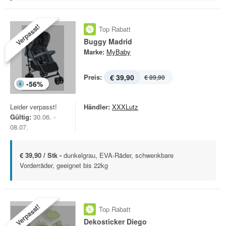
Verpasst!
Top Rabatt
Buggy Madrid
Marke:
MyBaby
Preis:
€ 39,90
€ 89,90
-
56
%
Leider verpasst!
Händler:
XXXLutz
Gültig:
30.06. -
08.07.
€ 39,90 / Stk -
dunkelgrau, EVA-Räder, schwenkbare
Vorderräder, geeignet bis 22kg
Verpasst!
Top Rabatt
Dekosticker Diego