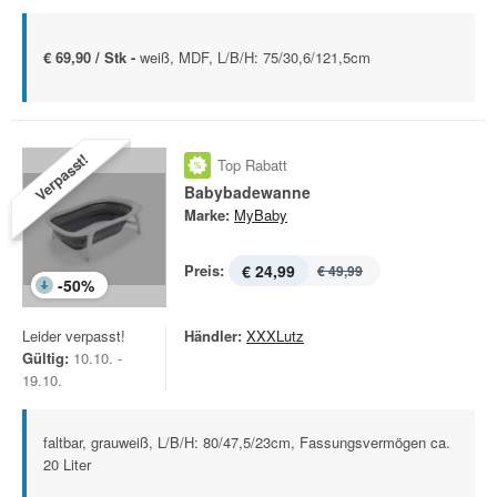
€ 69,90 / Stk -
weiß, MDF, L/B/H: 75/30,6/121,5cm
Verpasst!
Top Rabatt
Babybadewanne
Marke:
MyBaby
Preis:
€ 24,99
€ 49,99
-
50
%
Leider verpasst!
Händler:
XXXLutz
Gültig:
10.10. -
19.10.
faltbar, grauweiß, L/B/H: 80/47,5/23cm, Fassungsvermögen ca.
20 Liter