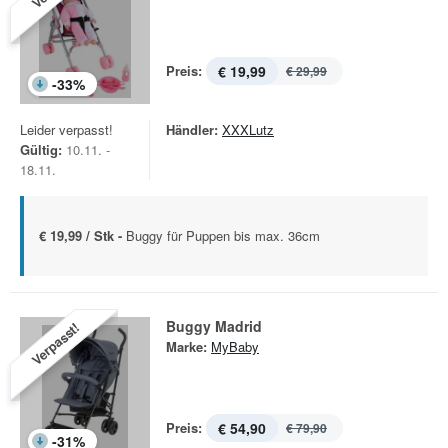
Preis:
€ 19,99
€ 29,99
-
33
%
Leider verpasst!
Händler:
XXXLutz
Gültig:
10.11. -
18.11.
€ 19,99 / Stk -
Buggy für Puppen bis max. 36cm
Buggy Madrid
Verpasst!
Marke:
MyBaby
Preis:
€ 54,90
€ 79,90
-
31
%