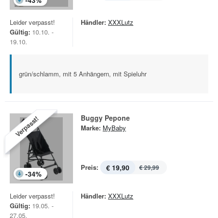
-
43
%
Leider verpasst!
Händler:
XXXLutz
Gültig:
10.10. -
19.10.
grün/schlamm, mit 5 Anhängern, mit Spieluhr
Buggy Pepone
Verpasst!
Marke:
MyBaby
Preis:
€ 19,90
€ 29,99
-
34
%
Leider verpasst!
Händler:
XXXLutz
Gültig:
19.05. -
27.05.