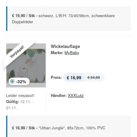
€ 19,90 / Stk -
schwarz, L/B/H: 73/45/99cm, schwenkbare
Doppelräder
Wickelauflage
Verpasst!
Marke:
MyBaby
Preis:
€ 16,99
€ 24,99
-
32
%
Leider verpasst!
Händler:
XXXLutz
Gültig:
12.11. -
21.11.
€ 16,98 / Stk -
"Urban Jungle", 85x72cm, 100% PVC