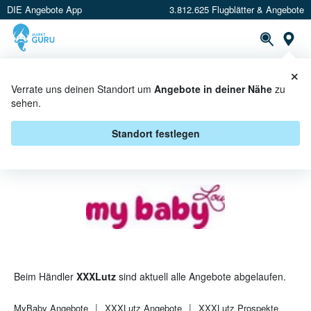
DIE Angebote App
3.812.625 Flugblätter & Angebote
St
×
PROSPEKTE
ANGEBOTE
CASHBACK
Verrate uns deinen Standort um
Angebote in deiner Nähe
zu
sehen.
MYBABY BEI XXXLUTZ -
ANGEBOTE & AKTIONEN
Standort festlegen
Beim Händler
XXXLutz
sind aktuell alle Angebote abgelaufen.
MyBaby
Angebote
XXXLutz
Angebote
XXXLutz
Prospekte