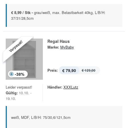
€ 8,99 / Stk -
grau/weiß, max. Belastbarkeit 40kg, L/B/H:
37/31/28,5cm
Regal Haus
Verpasst!
Marke:
MyBaby
Preis:
€ 79,90
€ 129,00
-
38
%
Leider verpasst!
Händler:
XXXLutz
Gültig:
10.10. -
19.10.
weiß, MDF, L/B/H: 75/30,6/121,5cm