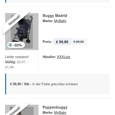
Buggy Madrid
Verpasst!
Marke:
MyBaby
Preis:
€ 59,90
€ 89,90
-
33
%
Leider verpasst!
Händler:
XXXLutz
Gültig:
23.07. -
01.08.
€ 59,90 / Stk -
in der Farbe grau-blau schwarz
Puppenbuggy
Verpasst!
Marke:
MyBaby