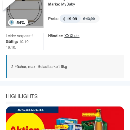
Marke:
MyBaby
Preis:
€ 19,99
€ 43,90
-
54
%
Leider verpasst!
Händler:
XXXLutz
Gültig:
10.10. -
19.10.
2 Fächer, max. Belastbarkeit 5kg
HIGHLIGHTS