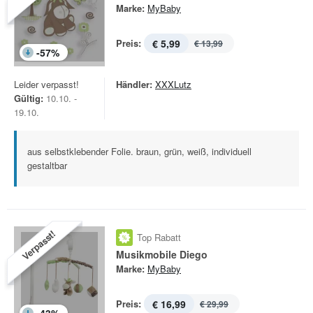
Marke:
MyBaby
Preis:
€ 5,99
€ 13,99
-
57
%
Leider verpasst!
Händler:
XXXLutz
Gültig:
10.10. -
19.10.
aus selbstklebender Folie. braun, grün, weiß, individuell
gestaltbar
Verpasst!
Top Rabatt
Musikmobile Diego
Marke:
MyBaby
Preis:
€ 16,99
€ 29,99