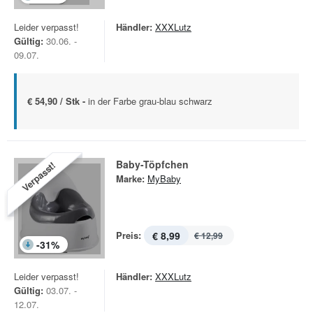
Leider verpasst!
Händler:
XXXLutz
Gültig:
30.06. -
09.07.
€ 54,90 / Stk -
in der Farbe grau-blau schwarz
Baby-Töpfchen
Verpasst!
Marke:
MyBaby
Preis:
€ 8,99
€ 12,99
-
31
%
Leider verpasst!
Händler:
XXXLutz
Gültig:
03.07. -
12.07.