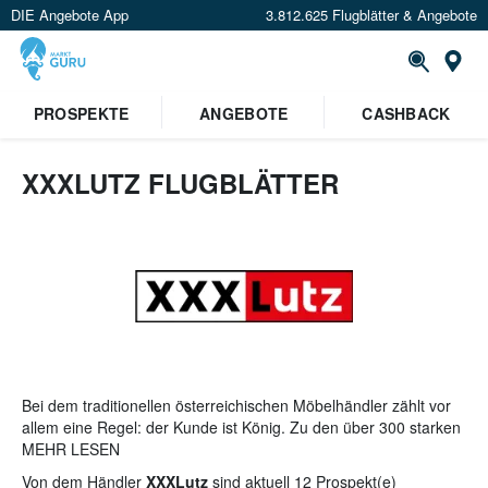
DIE Angebote App
3.812.625 Flugblätter & Angebote
St
PROSPEKTE
ANGEBOTE
CASHBACK
XXXLUTZ FLUGBLÄTTER
Bei dem traditionellen österreichischen Möbelhändler zählt vor
allem eine Regel: der Kunde ist König. Zu den über 300 starken
Marken wie z.B.
MEHR LESEN
WMF
oder
Voglauer
beraten einen in
Österreich mit Begeisterung 3.000 Einrichtungsberater jeden
Von dem Händler
XXXLutz
sind aktuell 12 Prospekt(e)