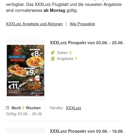
Tag auf's Neue um für höchste Zufriedenheit und die ideale
verfügbar. Das XXXLutz-Flugblatt und die neuesten Angebote
Wahl zum besten Preis zu sorgen.
sind normalerweise
ab Montag
gültig.
XXXLutz
Angebote und Aktionen
Alle Prospekte
XXXLutz
Prospekt von
03.08.
-
25.08.
Seiten
2
Angebote
7
Noch
2
Wochen
Händler:
XXXLutz
Gültig:
03.08.
-
25.08.
XXXLutz
Prospekt von
03.08.
-
18.08.