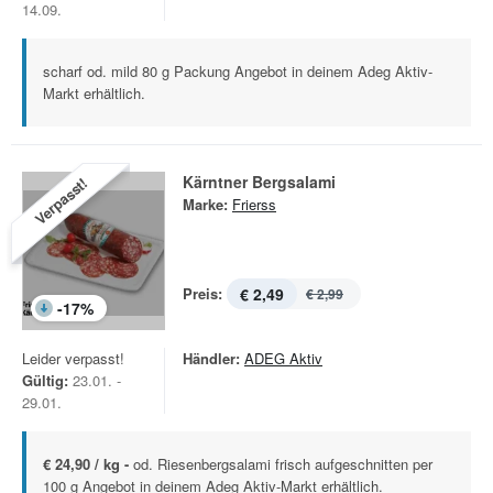
14.09.
scharf od. mild 80 g Packung Angebot in deinem Adeg Aktiv-
Markt erhältlich.
Kärntner Bergsalami
Verpasst!
Marke:
Frierss
Preis:
€ 2,49
€ 2,99
-
17
%
Leider verpasst!
Händler:
ADEG Aktiv
Gültig:
23.01. -
29.01.
€ 24,90 / kg -
od. Riesenbergsalami frisch aufgeschnitten per
100 g Angebot in deinem Adeg Aktiv-Markt erhältlich.