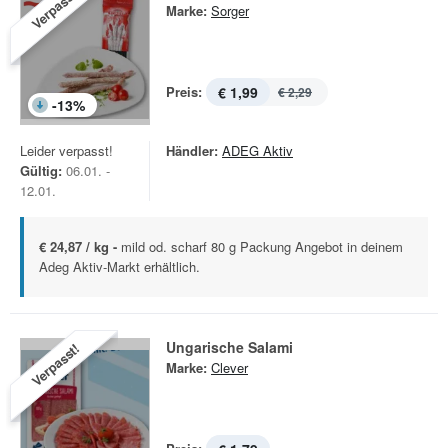
Verpasst!
Marke:
Sorger
Preis:
€ 1,99
€ 2,29
-
13
%
Leider verpasst!
Händler:
ADEG Aktiv
Gültig:
06.01. -
12.01.
€ 24,87 / kg -
mild od. scharf 80 g Packung Angebot in deinem
Adeg Aktiv-Markt erhältlich.
Ungarische Salami
Verpasst!
Marke:
Clever