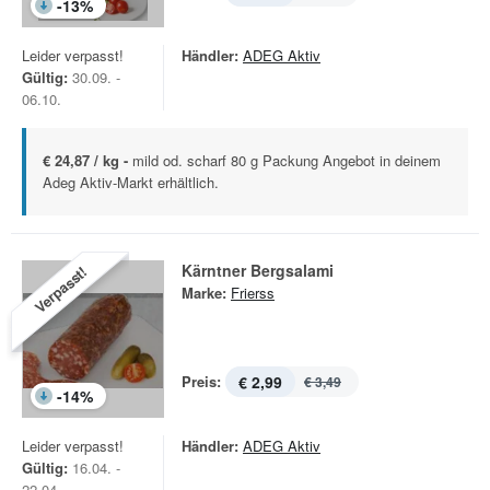
-
13
%
Leider verpasst!
Händler:
ADEG Aktiv
Gültig:
30.09. -
06.10.
€ 24,87 / kg -
mild od. scharf 80 g Packung Angebot in deinem
Adeg Aktiv-Markt erhältlich.
Kärntner Bergsalami
Verpasst!
Marke:
Frierss
Preis:
€ 2,99
€ 3,49
-
14
%
Leider verpasst!
Händler:
ADEG Aktiv
Gültig:
16.04. -
22.04.