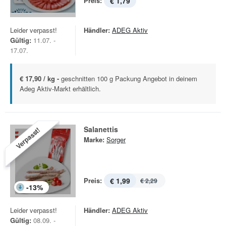
Preis:
€ 1,79
Leider verpasst!
Händler:
ADEG Aktiv
Gültig:
11.07. -
17.07.
€ 17,90 / kg -
geschnitten 100 g Packung Angebot in deinem
Adeg Aktiv-Markt erhältlich.
Salanettis
Verpasst!
Marke:
Sorger
Preis:
€ 1,99
€ 2,29
-
13
%
Leider verpasst!
Händler:
ADEG Aktiv
Gültig:
08.09. -