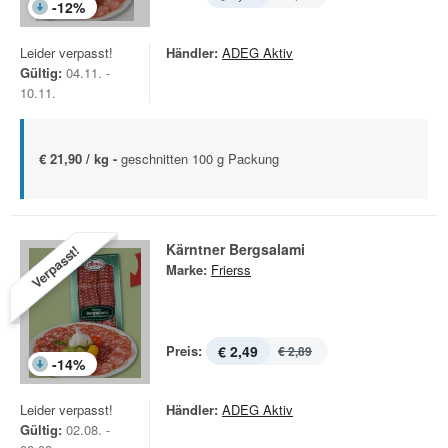
-
12
%
Leider verpasst!
Händler:
ADEG Aktiv
Gültig:
04.11. -
10.11.
€ 21,90 / kg -
geschnitten 100 g Packung
Kärntner Bergsalami
Verpasst!
Marke:
Frierss
Preis:
€ 2,49
€ 2,89
-
14
%
Leider verpasst!
Händler:
ADEG Aktiv
Gültig:
02.08. -