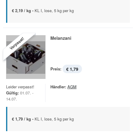
€ 2,19 / kg -
KL I, lose, 5 kg per kg
Melanzani
Verpasst!
Preis:
€ 1,79
Leider verpasst!
Händler:
AGM
Gültig:
01.07. -
14.07.
€ 1,79 / kg -
KL I, lose, 5 kg per kg