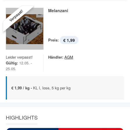
Melanzani
Verpasst!
Preis:
€ 1,99
Leider verpasst!
Händler:
AGM
Gültig:
12.05. -
25.05.
€ 1,99 / kg -
KL I, lose, 5 kg per kg
HIGHLIGHTS