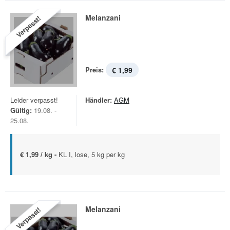
Melanzani
Verpasst!
Preis:
€ 1,99
Leider verpasst!
Händler:
AGM
Gültig:
19.08. -
25.08.
€ 1,99 / kg -
KL I, lose, 5 kg per kg
Melanzani
Verpasst!