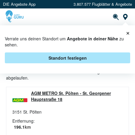
DIE Angebote App
3.807.577 Flugblätter & Angebote
St
×
PROSPEKTE
ANGEBOTE
CASHBACK
Verrate uns deinen Standort um
Angebote in deiner Nähe
zu
sehen.
ZUCCHINI ANGEBOTE &
AKTIONEN BEI AGM
Standort festlegen
Beim Händler
AGM
sind aktuell alle Zucchini-Angebote
abgelaufen.
AGM METRO St. Pölten
-
St. Georgener
Hauptstraße 18
3151
St. Pölten
Entfernung:
196.1
km