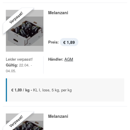
Melanzani
Verpasst!
Preis:
€ 1,89
Leider verpasst!
Händler:
AGM
Gültig:
22.04. -
04.05.
€ 1,89 / kg -
KL I, lose, 5 kg, per kg
Melanzani
Verpasst!