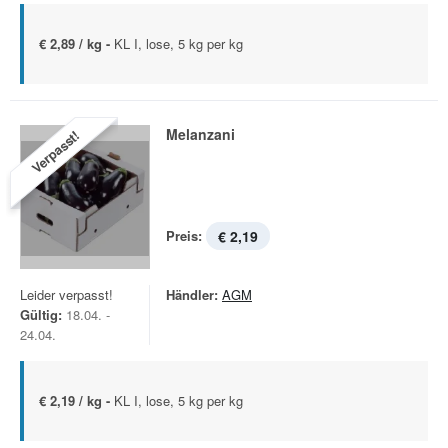
€ 2,89 / kg -
KL I, lose, 5 kg per kg
Melanzani
Verpasst!
Preis:
€ 2,19
Leider verpasst!
Händler:
AGM
Gültig:
18.04. -
24.04.
€ 2,19 / kg -
KL I, lose, 5 kg per kg