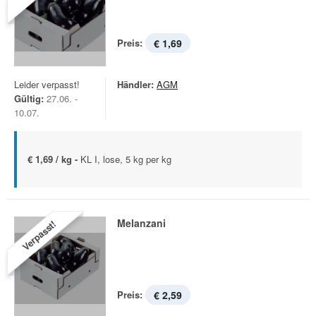
Preis:
€ 1,69
Leider verpasst!
Händler:
AGM
Gültig:
27.06. -
10.07.
€ 1,69 / kg -
KL I, lose, 5 kg per kg
Melanzani
Verpasst!
Preis:
€ 2,59