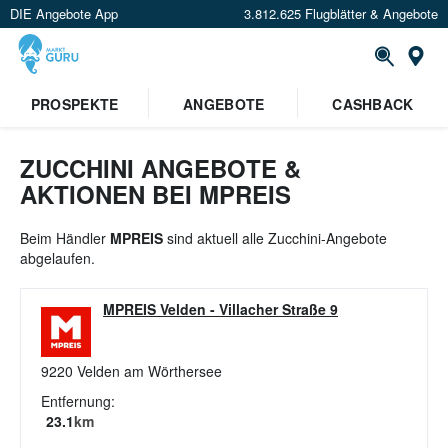
DIE Angebote App
3.812.625 Flugblätter & Angebote
St
×
PROSPEKTE
ANGEBOTE
CASHBACK
Verrate uns deinen Standort um
Angebote in deiner Nähe
zu
sehen.
ZUCCHINI ANGEBOTE &
AKTIONEN BEI MPREIS
Standort festlegen
Beim Händler
MPREIS
sind aktuell alle Zucchini-Angebote
abgelaufen.
MPREIS Velden
-
Villacher Straße 9
9220
Velden am Wörthersee
Entfernung:
23.1
km