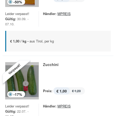
-
50
%
Leider verpasst!
Händler:
MPREIS
Gültig:
30.09. -
07.10.
€ 1,00 / kg -
aus Tirol, per kg
Zucchini
Verpasst!
Preis:
€ 1,00
€ 1,20
-
17
%
Leider verpasst!
Händler:
MPREIS
Gültig:
22.07. -