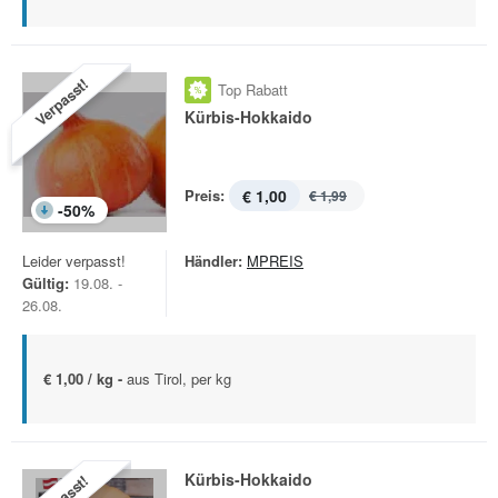
Verpasst!
Top Rabatt
Kürbis-Hokkaido
Preis:
€ 1,00
€ 1,99
-
50
%
Leider verpasst!
Händler:
MPREIS
Gültig:
19.08. -
26.08.
€ 1,00 / kg -
aus Tirol, per kg
Kürbis-Hokkaido