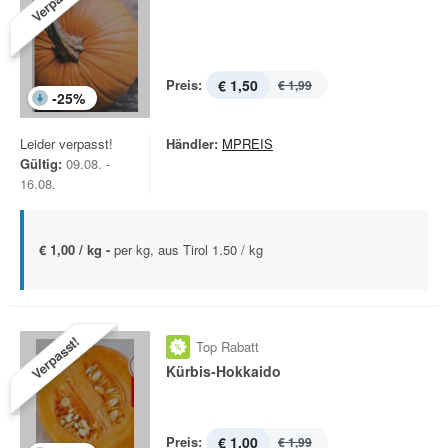
Verpasst!
Preis:
€ 1,50
€ 1,99
-
25
%
Leider verpasst!
Händler:
MPREIS
Gültig:
09.08. -
16.08.
€ 1,00 / kg -
per kg, aus Tirol 1.50 / kg
Verpasst!
Top Rabatt
Kürbis-Hokkaido
Preis:
€ 1,00
€ 1,99