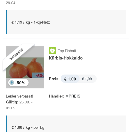
29.04.
€ 1,19 / kg -
1-kg-Netz
Verpasst!
Top Rabatt
Kürbis-Hokkaido
Preis:
€ 1,00
€ 1,99
-
50
%
Leider verpasst!
Händler:
MPREIS
Gültig:
25.08. -
01.09.
€ 1,00 / kg -
per kg