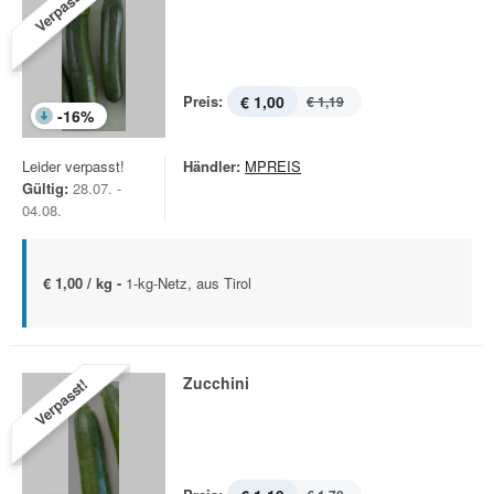
Verpasst!
Preis:
€ 1,00
€ 1,19
-
16
%
Leider verpasst!
Händler:
MPREIS
Gültig:
28.07. -
04.08.
€ 1,00 / kg -
1-kg-Netz, aus Tirol
Zucchini
Verpasst!