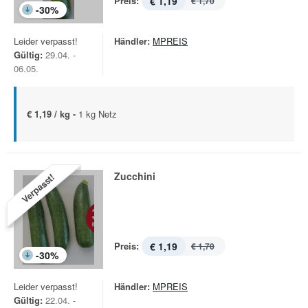
Preis:
€ 1,19
€ 1,70
-
30
%
Leider verpasst!
Händler:
MPREIS
Gültig:
29.04. -
06.05.
€ 1,19 / kg -
1 kg Netz
Zucchini
Verpasst!
Preis:
€ 1,19
€ 1,70
-
30
%
Leider verpasst!
Händler:
MPREIS
Gültig:
22.04. -