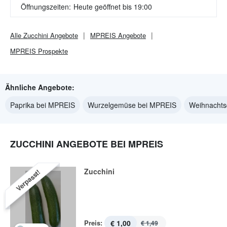
Öffnungszeiten:
Heute geöffnet bis 19:00
Alle
Zucchini
Angebote
MPREIS
Angebote
MPREIS
Prospekte
Ähnliche Angebote:
Paprika bei MPREIS
Wurzelgemüse bei MPREIS
Weihnachts
ZUCCHINI ANGEBOTE BEI MPREIS
Zucchini
Verpasst!
Preis:
€ 1,00
€ 1,49