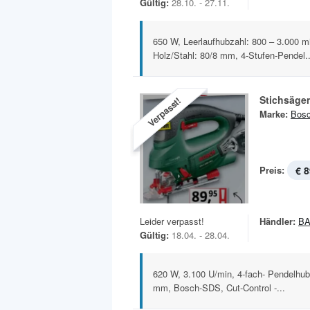
Gültig:
28.10. - 27.11.
650 W, Leerlaufhubzahl: 800 – 3.000 mi
Holz/Stahl: 80/8 mm, 4-Stufen-Pendel..
Stichsäge
Verpasst!
Marke:
Bos
Preis:
€ 8
Leider verpasst!
Händler:
B
Gültig:
18.04. - 28.04.
620 W, 3.100 U/min, 4-fach- Pendelhub, 
mm, Bosch-SDS, Cut-Control -...