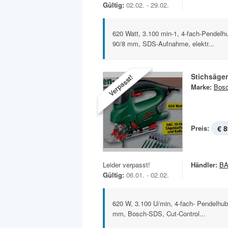
Gültig:
02.02. - 29.02.
620 Watt, 3.100 min-1, 4-fach-Pendelhub
90/8 mm, SDS-Aufnahme, elektr...
Stichsäge
Verpasst!
Marke:
Bos
Preis:
€ 8
Leider verpasst!
Händler:
B
Gültig:
06.01. - 02.02.
620 W, 3.100 U/min, 4-fach- Pendelhub, 
mm, Bosch-SDS, Cut-Control...