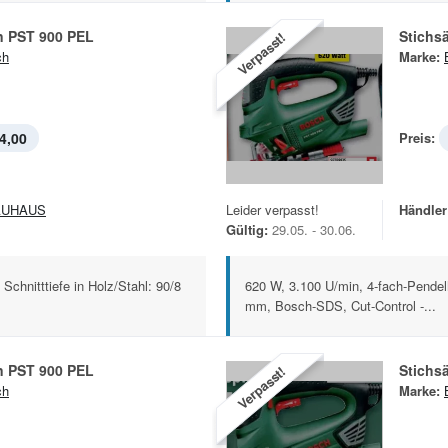
n PST 900 PEL
Stichs
Verpasst!
ch
Marke:
4,00
Preis:
AUHAUS
Leider verpasst!
Händler
Gültig:
29.05. - 30.06.
Schnitttiefe in Holz/Stahl: 90/8
620 W, 3.100 U/min, 4-fach-Pendelh
mm, Bosch-SDS, Cut-Control -...
n PST 900 PEL
Stichs
Verpasst!
ch
Marke: