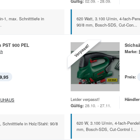
Gültig:
02.09. - 28.09.
n-1, max. Schnitttiefe in
620 Watt, 3.100 U/min, 4-fach-Pende
.
90/8 mm, Bosch-SDS, Cut-Con...
n PST 900 PEL
Stichs
Verpasst!
ch
Marke:
9,95
Preis:
Leider verpasst!
Händler
AUHAUS
Gültig:
28.10. - 27.11.
620 W, 3.100 U/min, 4-fach-Pendelh
Schnitttiefe in Holz/Stahl: 90/8
mm, Bosch-SDS, Cut-Control I...