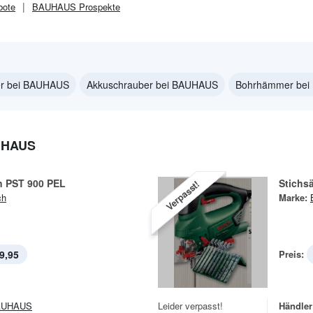
ote
BAUHAUS
Prospekte
fer bei BAUHAUS
Akkuschrauber bei BAUHAUS
Bohrhämmer be
UHAUS
n PST 900 PEL
Stichs
Verpasst!
ch
Marke:
9,95
Preis:
AUHAUS
Leider verpasst!
Händler