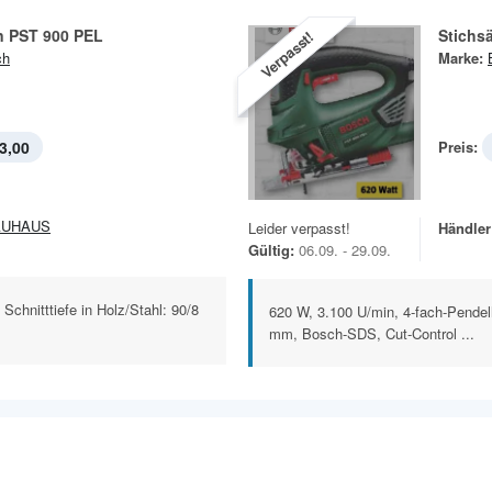
n PST 900 PEL
Stichs
Verpasst!
ch
Marke:
3,00
Preis:
AUHAUS
Leider verpasst!
Händler
Gültig:
06.09. - 29.09.
Schnitttiefe in Holz/Stahl: 90/8
620 W, 3.100 U/min, 4-fach-Pendelh
mm, Bosch-SDS, Cut-Control ...