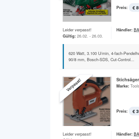
Preis:
€ 8
Leider verpasst!
Händler:
B
Gültig:
26.02. - 26.03.
620 Watt, 3.100 U/min, 4-fach-Pendelhub
90/8 mm, Bosch-SDS, Cut-Control...
Stichsäge
Verpasst!
Marke:
Tool
Preis:
€ 3
Leider verpasst!
Händler:
B