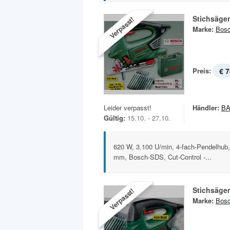
Stichsäge
Verpasst!
Marke:
Bos
Preis:
€ 7
Leider verpasst!
Händler:
B
Gültig:
15.10. - 27.10.
620 W, 3.100 U/min, 4-fach-Pendelhub, 
mm, Bosch-SDS, Cut-Control -...
Stichsäge
Verpasst!
Marke:
Bos