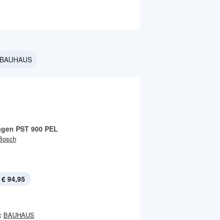
i BAUHAUS
ägen PST 900 PEL
Bosch
€ 94,95
:
BAUHAUS