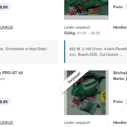
9,00
Preis:
AUHAUS
Leider verpasst!
Händler
Gültig:
01.05. - 29.05.
, Schnitttiefe in Holz/Stahl:
620 W, 3.100 U/min, 4-fach-Pendelh
mm, Bosch-SDS, Cut-Control -...
n PRO-ST 65
Stichs
Verpasst!
son
Marke:
9,95
Preis:
AUHAUS
Leider verpasst!
Händler