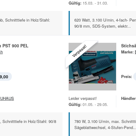
Gültig:
15.03. - 31.03.
, Schnitttiefe in Holz/Stahl:
620 Watt, 3.100 U/min, 4-fach- Pend
90/8 mm, SDS-System, elektr...
n PST 900 PEL
Stichs
Verpasst!
ch
Marke:
9,00
Preis:
AUHAUS
Leider verpasst!
Händler
Gültig:
01.05. - 29.05.
Schnitttiefe in Holz/Stahl: 90/8
780 W, 3.100 U/min, max. Schnittt
Sägeblattwechsel, 4-Stufen-Pend..