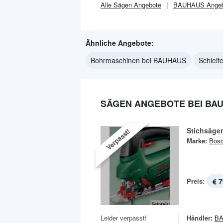
Alle
Sägen
Angebote
BAUHAUS
Angeb
Ähnliche Angebote:
Bohrmaschinen bei BAUHAUS
Schlei
SÄGEN ANGEBOTE BEI BA
Stichsäge
Verpasst!
Marke:
Bos
Preis:
€ 7
Leider verpasst!
Händler:
B