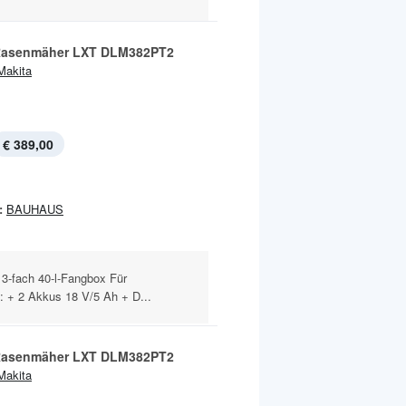
Rasenmäher LXT DLM382PT2
Makita
€ 389,00
:
BAUHAUS
13-fach 40-l-Fangbox Für
: + 2 Akkus 18 V/5 Ah + D...
Rasenmäher LXT DLM382PT2
Makita