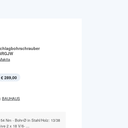
chlagbohrschrauber
4RGJW
Makita
€ 289,00
:
BAUHAUS
4 Nm - Bohr-Ø in Stahl/Holz: 13/38
ve 2 x 18 V/6- ...