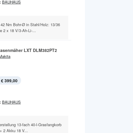
:
BAUHAUS
2 Nm Bohr-Ø in Stahl/Holz: 13/36
2 x 18 V/3-Ah-Li-...
Rasenmäher LXT DLM382PT2
Makita
€ 399,00
:
BAUHAUS
rstellung 13-fach 40-l-Grasfangkorb
+ 2 Akku 18 V...