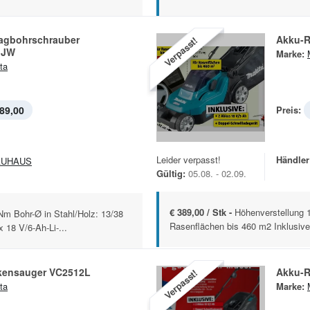
agbohrschrauber
Akku-
Verpasst!
GJW
Marke:
ta
89,00
Preis:
Leider verpasst!
Händler
AUHAUS
Gültig:
05.08. - 02.09.
€ 389,00 / Stk -
Höhenverstellung 
m Bohr-Ø in Stahl/Holz: 13/38
Rasenflächen bis 460 m2 Inklusive
18 V/6-Ah-Li-...
kensauger VC2512L
Akku-
Verpasst!
ta
Marke: