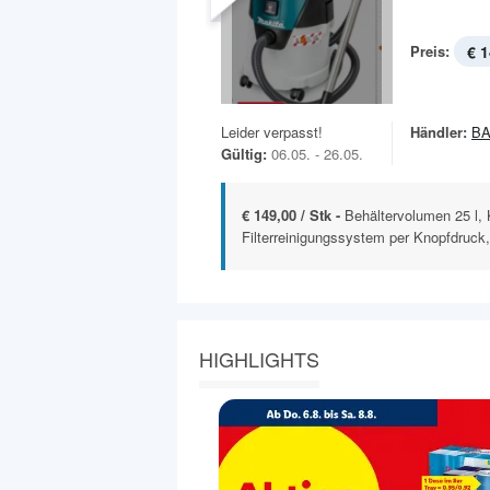
Preis:
€ 1
Leider verpasst!
Händler:
B
Gültig:
06.05. - 26.05.
€ 149,00 / Stk -
Behältervolumen 25 l,
Filterreinigungssystem per Knopfdruck,
HIGHLIGHTS