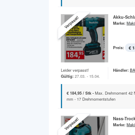
Akku-Schl
Verpasst!
Marke:
Maki
Preis:
€ 1
Leider verpasst!
Händler:
B
Gültig:
27.03. - 15.04.
€ 184,95 / Stk -
Max. Drehmoment 42 Nm
mm - 17 Drehmomentstufen
Nass-Troc
Verpasst!
Marke:
Maki