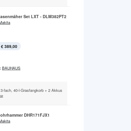
asenmäher Set LXT - DLM382PT2
Makita
€ 389,00
:
BAUHAUS
13-fach, 40-l-Grasfangkorb + 2 Akkus
ät
Bohrhammer DHR171FJX1
Makita