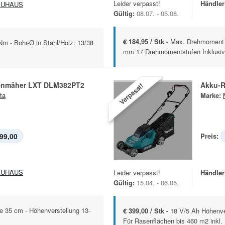
Leider verpasst!
Händler
AUHAUS
Gültig:
08.07. - 05.08.
€ 184,95 / Stk -
Max. Drehmoment 4
 - Bohr-Ø in Stahl/Holz: 13/38
mm 17 Drehmomentstufen Inklusive 
enmäher LXT DLM382PT2
Akku-
Verpasst!
ta
Marke:
99,00
Preis:
AUHAUS
Leider verpasst!
Händler
Gültig:
15.04. - 06.05.
te 35 cm - Höhenverstellung 13-
€ 399,00 / Stk -
18 V/5 Ah Höhenve
Für Rasenflächen bis 460 m2 inkl. 