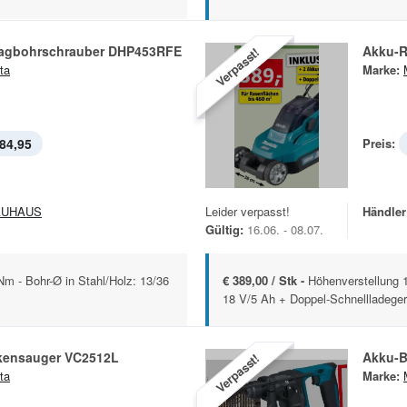
agbohrschrauber DHP453RFE
Akku-R
Verpasst!
ta
Marke:
84,95
Preis:
AUHAUS
Leider verpasst!
Händler
Gültig:
16.06. - 08.07.
 - Bohr-Ø in Stahl/Holz: 13/36
€ 389,00 / Stk -
Höhenverstellung 
18 V/5 Ah + Doppel-Schnellladeger
kensauger VC2512L
Akku-
Verpasst!
ta
Marke: