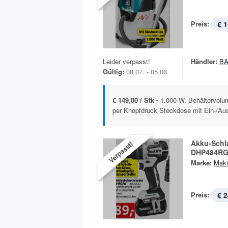
Preis:
€ 1
Leider verpasst!
Händler:
B
Gültig:
08.07. - 05.08.
€ 149,00 / Stk -
1.000 W, Behältervolum
per Knopfdruck Steckdose mit Ein-/Aus
Akku-Schl
Verpasst!
DHP484R
Marke:
Maki
Preis:
€ 2