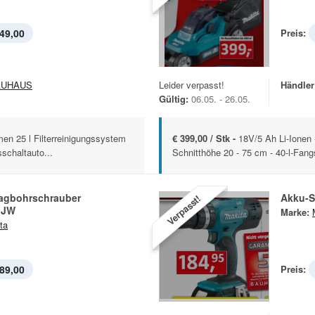
49,00
Preis:
AUHAUS
Leider verpasst!
Händler
Gültig:
06.05. - 26.05.
en 25 l Filterreinigungssystem
€ 399,00 / Stk -
18V/5 Ah Li-Ionen 
schaltauto...
Schnitthöhe 20 - 75 cm - 40-l-Fan
agbohrschrauber
Akku-S
Verpasst!
GJW
Marke:
ta
89,00
Preis: