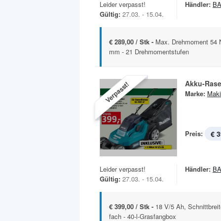
Leider verpasst!
Händler:
B
Gültig:
27.03. - 15.04.
€ 289,00 / Stk -
Max. Drehmoment 54 Nm
mm - 21 Drehmomentstufen
Akku-Ras
Verpasst!
Marke:
Maki
Preis:
€ 3
Leider verpasst!
Händler:
B
Gültig:
27.03. - 15.04.
€ 399,00 / Stk -
18 V/5 Ah, Schnittbrei
fach - 40-l-Grasfangbox