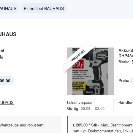
 BAUHAUS
Einhell bei BAUHAUS
AUHAUS
et
Akku-S
Verpasst!
DHP48
ta
Marke:
09,00
Preis:
AUHAUS
Leider verpasst!
Händler
Gültig:
05.08. - 02.09.
 - Werkzeuge aus robustem
€ 289,00 / Stk -
Max. Drehmoment 5
mm - 21 Drehmomentstufen, Inklusi