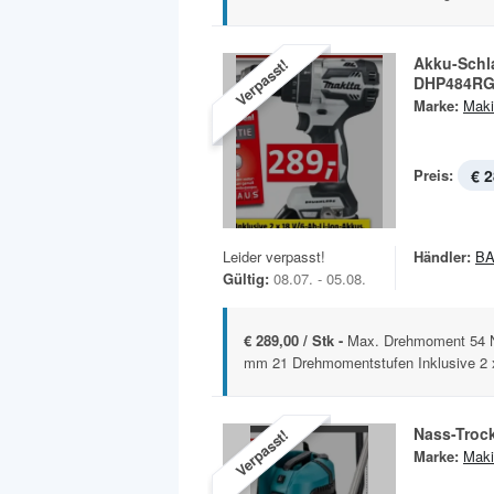
Akku-Schl
Verpasst!
DHP484R
Marke:
Maki
Preis:
€ 2
Leider verpasst!
Händler:
B
Gültig:
08.07. - 05.08.
€ 289,00 / Stk -
Max. Drehmoment 54 N
mm 21 Drehmomentstufen Inklusive 2 x 
Nass-Troc
Verpasst!
Marke:
Maki