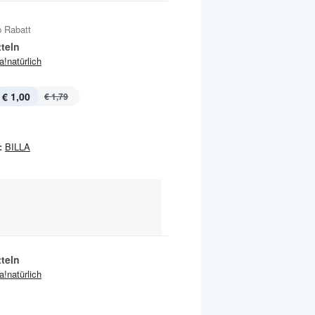
 Rabatt
teln
ja!natürlich
€ 1,00
€ 1,79
:
BILLA
teln
ja!natürlich