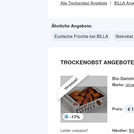
Alle
Trockenobst
Angebote
BILLA
Ange
Ähnliche Angebote:
Exotische Früchte bei BILLA
Steinobst
TROCKENOBST ANGEBOTE 
Bio-Dattel
Verpasst!
Marke:
ja!na
Preis:
€ 1
-
17
%
Leider verpasst!
Händler:
BI