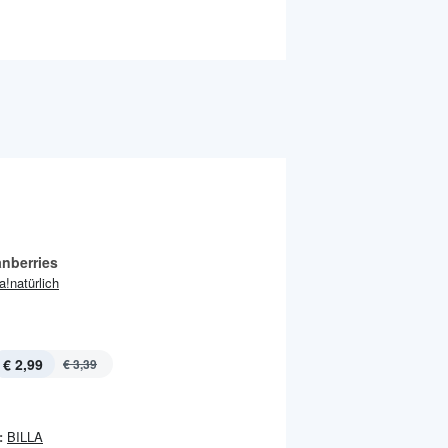
anberries
ja!natürlich
€ 2,99
€ 3,39
:
BILLA