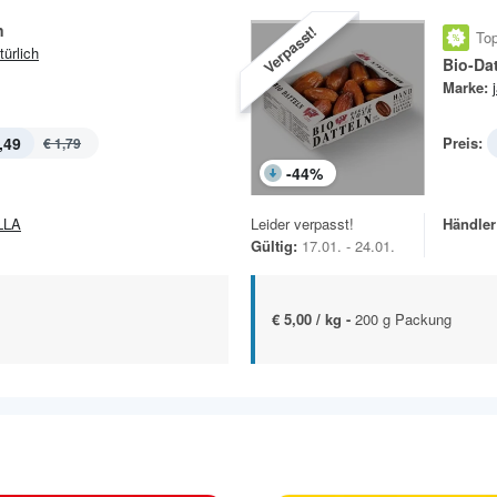
n
Verpasst!
Top
türlich
Bio-Dat
Marke:
,49
Preis:
€ 1,79
-
44
%
LLA
Leider verpasst!
Händler
Gültig:
17.01. - 24.01.
€ 5,00 / kg -
200 g Packung