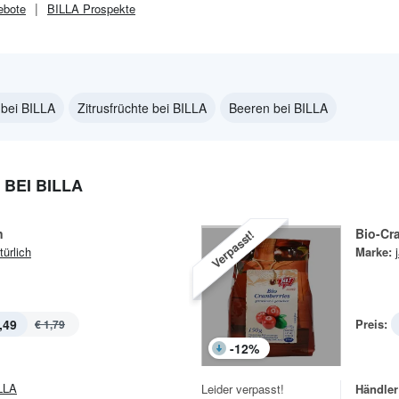
bote
BILLA
Prospekte
 bei BILLA
Zitrusfrüchte bei BILLA
Beeren bei BILLA
BEI BILLA
n
Bio-Cr
Verpasst!
türlich
Marke:
,49
Preis:
€ 1,79
-
12
%
LLA
Leider verpasst!
Händler