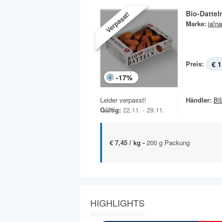
Bio-Dattel
Verpasst!
Marke:
ja!na
Preis:
€ 1
-
17
%
Leider verpasst!
Händler:
BI
Gültig:
22.11. - 29.11.
€ 7,45 / kg -
200 g Packung
HIGHLIGHTS