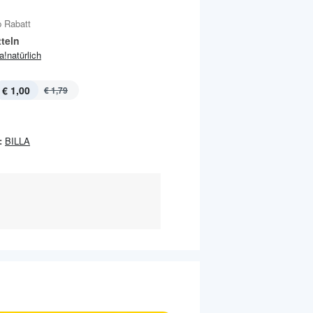
 Rabatt
teln
ja!natürlich
€ 1,00
€ 1,79
:
BILLA