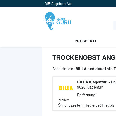
DIE Angebote App
PROSPEKTE
TROCKENOBST ANGE
Beim Händler
BILLA
sind aktuell alle
BILLA Klagenfurt
-
Eb
9020
Klagenfurt
Entfernung:
1.1
km
Öffnungszeiten:
Heute geöffnet bis