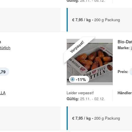
Gültig:
28.11. - 05.12.
€ 7,95 / kg -
200 g Packung
n
Bio-Dat
Verpasst!
türlich
Marke:
,79
Preis:
-
11
%
LLA
Leider verpasst!
Händler
Gültig:
25.11. - 02.12.
€ 7,95 / kg -
200 g Packung