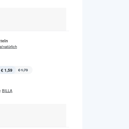
teln
ja!natürlich
€ 1,59
€ 1,79
:
BILLA