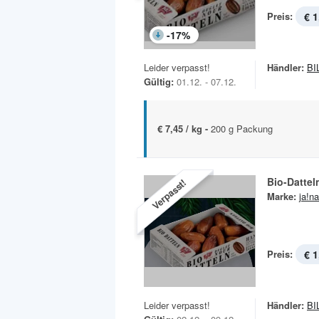
Preis:
€ 1
-
17
%
Leider verpasst!
Händler:
BI
Gültig:
01.12. - 07.12.
€ 7,45 / kg -
200 g Packung
Bio-Dattel
Verpasst!
Marke:
ja!na
Preis:
€ 1
Leider verpasst!
Händler:
BI