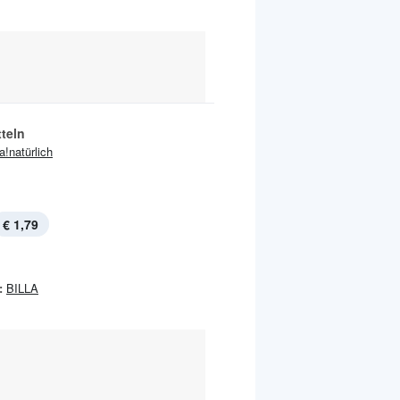
teln
ja!natürlich
€ 1,79
:
BILLA