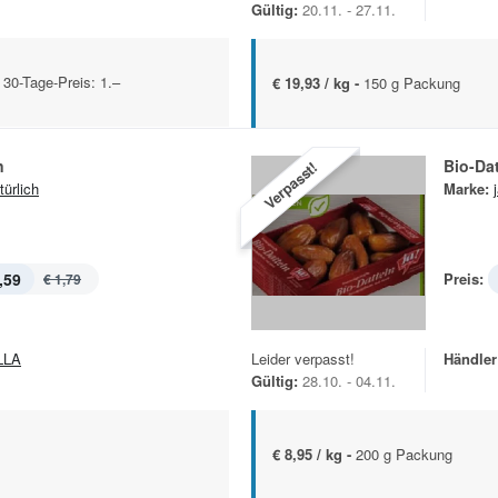
Gültig:
20.11. - 27.11.
 30-Tage-Preis: 1.–
€ 19,93 / kg -
150 g Packung
n
Bio-Dat
Verpasst!
türlich
Marke:
,59
Preis:
€ 1,79
LLA
Leider verpasst!
Händler
Gültig:
28.10. - 04.11.
€ 8,95 / kg -
200 g Packung