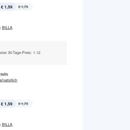
€ 1,59
€ 1,79
:
BILLA
ster 30-Tage-Preis: 1.12
teln
ja!natürlich
€ 1,59
€ 1,79
:
BILLA