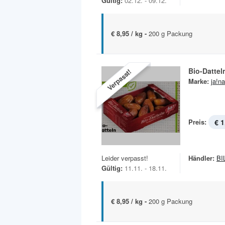
Gültig:
02.12. - 09.12.
€ 8,95 / kg -
200 g Packung
Bio-Dattel
Verpasst!
Marke:
ja!na
Preis:
€ 1
Leider verpasst!
Händler:
BI
Gültig:
11.11. - 18.11.
€ 8,95 / kg -
200 g Packung