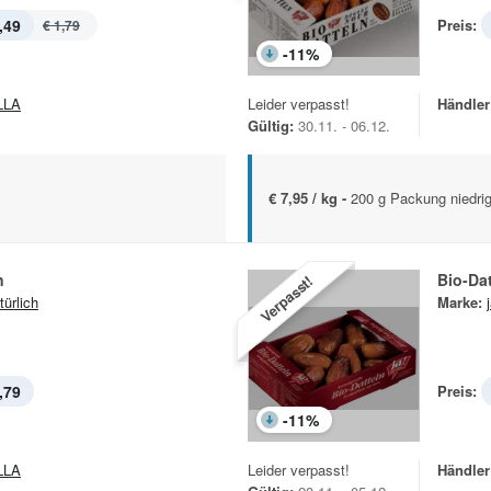
,49
Preis:
€ 1,79
-
11
%
LLA
Leider verpasst!
Händler
Gültig:
30.11. - 06.12.
€ 7,95 / kg -
200 g Packung niedrig
n
Bio-Dat
Verpasst!
türlich
Marke:
,79
Preis:
-
11
%
LLA
Leider verpasst!
Händler