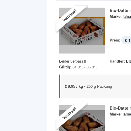
Bio-Dattel
Verpasst!
Marke:
ja!na
Preis:
€ 1
Leider verpasst!
Händler:
BI
Gültig:
01.01. - 05.01.
€ 8,95 / kg -
200 g Packung
Bio-Dattel
Verpasst!
Marke:
ja!na