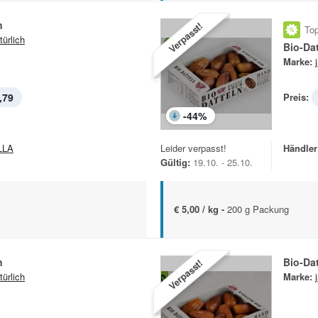
n
Verpasst!
Top
türlich
Bio-Dat
Marke:
,79
Preis:
-
44
%
LLA
Leider verpasst!
Händler
Gültig:
19.10. - 25.10.
€ 5,00 / kg -
200 g Packung
n
Bio-Dat
Verpasst!
türlich
Marke: