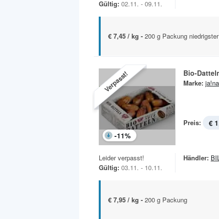
Gültig:
02.11. - 09.11.
€ 7,45 / kg -
200 g Packung niedrigster
Bio-Dattel
Verpasst!
Marke:
ja!na
Preis:
€ 1
-
11
%
Leider verpasst!
Händler:
BI
Gültig:
03.11. - 10.11.
€ 7,95 / kg -
200 g Packung