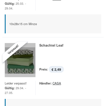
Gültig:
25.03. -
29.04.
10x28x15 cm Minze
Schachtel Leaf
Verpasst!
Preis:
€ 2,49
Leider verpasst!
Händler:
CASA
Gültig:
29.04. -
27.05.