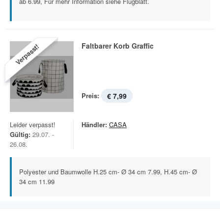
ab 6.99, Für mehr Information siehe Flugblatt.
Faltbarer Korb Graffic
Verpasst!
Preis:
€ 7,99
Leider verpasst!
Händler:
CASA
Gültig:
29.07. -
26.08.
Polyester und Baumwolle H.25 cm- Ø 34 cm 7.99, H.45 cm- Ø
34 cm 11.99