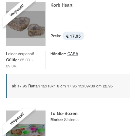
Korb Heart
Verpasst!
Preis:
€ 17,95
Leider verpasst!
Händler:
CASA
Gültig:
25.03. -
29.04.
ab 17.95 Rattan 12x18x1 8 cm 17.95 15x39x39 cm 22.95
To Go-Boxen
Verpasst!
Marke:
Sistema