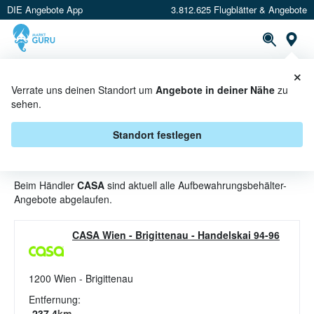
DIE Angebote App
3.812.625 Flugblätter & Angebote
St
×
PROSPEKTE
ANGEBOTE
CASHBACK
Verrate uns deinen Standort um
Angebote in deiner Nähe
zu
sehen.
AUFBEWAHRUNGSBEHÄLTER
ANGEBOTE & AKTIONEN BEI
Standort festlegen
CASA
Beim Händler
CASA
sind aktuell alle Aufbewahrungsbehälter-
Angebote abgelaufen.
CASA Wien - Brigittenau
-
Handelskai 94-96
1200
Wien - Brigittenau
Entfernung:
237.4
km