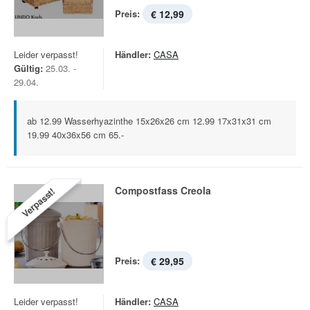
Preis:
€ 12,99
Leider verpasst!
Händler:
CASA
Gültig:
25.03. -
29.04.
ab 12.99 Wasserhyazinthe 15x26x26 cm 12.99 17x31x31 cm
19.99 40x36x56 cm 65.-
Compostfass Creola
Verpasst!
Preis:
€ 29,95
Leider verpasst!
Händler:
CASA