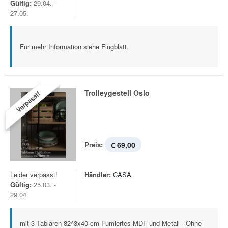
Gültig:
29.04. -
27.05.
Für mehr Information siehe Flugblatt.
Trolleygestell Oslo
Verpasst!
Preis:
€ 69,00
Leider verpasst!
Händler:
CASA
Gültig:
25.03. -
29.04.
mit 3 Tablaren 82^3x40 cm Fumiertes MDF und Metall - Ohne