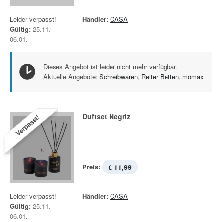
Leider verpasst!
Händler:
CASA
Gültig:
25.11. -
06.01.
Dieses Angebot ist leider nicht mehr verfügbar.
Aktuelle Angebote:
Schreibwaren
,
Reiter Betten
,
mömax
Duftset Negriz
Verpasst!
Preis:
€ 11,99
Leider verpasst!
Händler:
CASA
Gültig:
25.11. -
06.01.