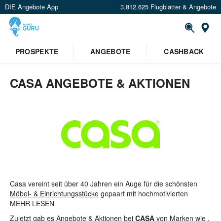
DIE Angebote App
3.812.625 Flugblätter & Angebote
St
PROSPEKTE
ANGEBOTE
CASHBACK
CASA ANGEBOTE & AKTIONEN
Casa vereint seit über 40 Jahren ein Auge für die schönsten
Möbel- & Einrichtungsstücke
gepaart mit hochmotivierten
Mitarbeitern. Das Familienunternehmen ist nicht nur der ideale
MEHR LESEN
Anlaufpunkt für
Kleinmöbel
und
Gartenmöbel
, sondern auch für
Zuletzt gab es Angebote & Aktionen bei
CASA
von Marken wie .