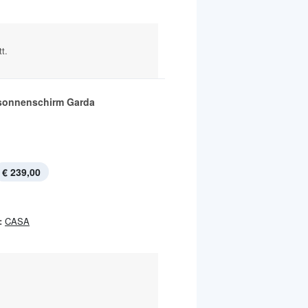
t.
onnenschirm Garda
€ 239,00
:
CASA