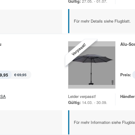
Gültig:
27.05. - 01.07.
Für mehr Details siehe Flugblatt.
u
Alu-So
Verpasst!
9,95
Preis:
€ 69,95
ASA
Leider verpasst!
Händler
Gültig:
14.03. - 30.09.
Für mehr Information siehe Flugblat