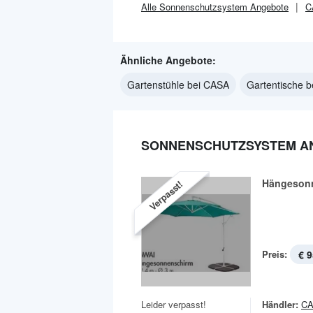
Alle
Sonnenschutzsystem
Angebote
C
Ähnliche Angebote:
Gartenstühle bei CASA
Gartentische 
SONNENSCHUTZSYSTEM AN
Hängesonn
Verpasst!
Preis:
€ 9
Leider verpasst!
Händler:
C