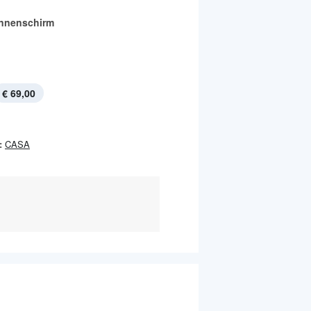
nnenschirm
€ 69,00
:
CASA