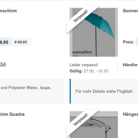
nschirm
Sonnen
Verpasst!
9,95
Preis:
€ 69,95
ASA
Leider verpasst!
Händler
Gültig:
27.05. - 01.07.
und Polyester Weiss, taupe,
Für mehr Details siehe Flugblatt.
irm Quadra
Hänges
Verpasst!