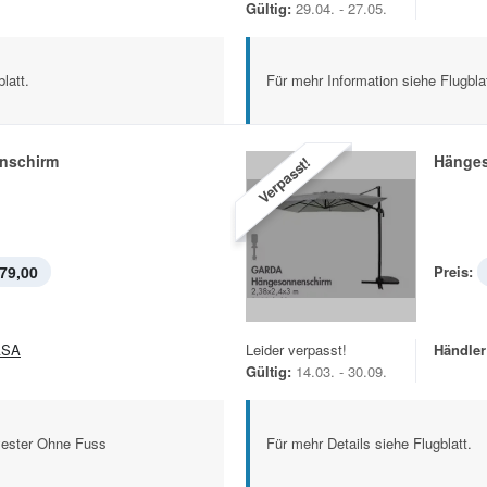
Gültig:
29.04. - 27.05.
latt.
Für mehr Information siehe Flugblat
nschirm
Hänges
Verpasst!
79,00
Preis:
ASA
Leider verpasst!
Händler
Gültig:
14.03. - 30.09.
yester Ohne Fuss
Für mehr Details siehe Flugblatt.