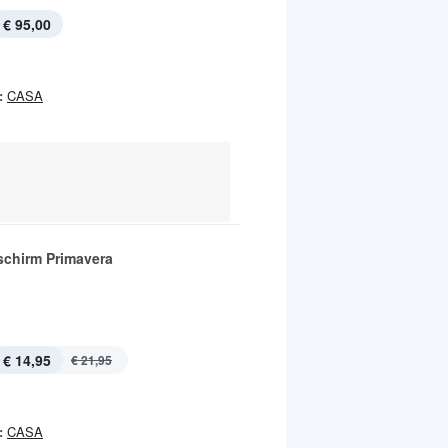
€ 95,00
:
CASA
schirm Primavera
€ 14,95
€ 21,95
:
CASA