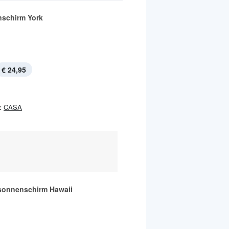
schirm York
€ 24,95
:
CASA
onnenschirm Hawaii