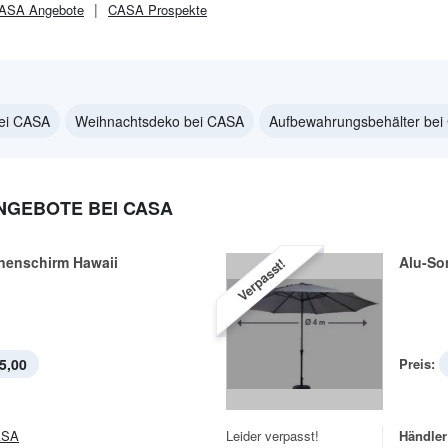
ASA
Angebote
CASA
Prospekte
bei CASA
Weihnachtsdeko bei CASA
Aufbewahrungsbehälter be
GEBOTE BEI CASA
enschirm Hawaii
Alu-So
Verpasst!
5,00
Preis:
ASA
Leider verpasst!
Händler