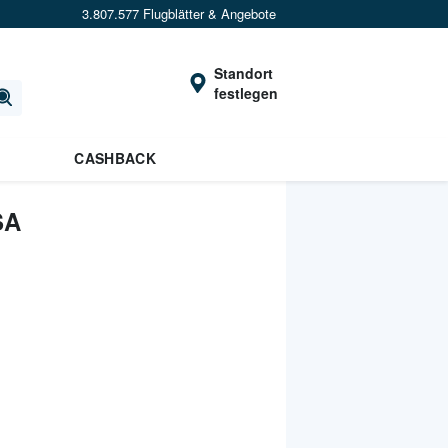
3.807.577 Flugblätter & Angebote
Standort
festlegen
CASHBACK
SA