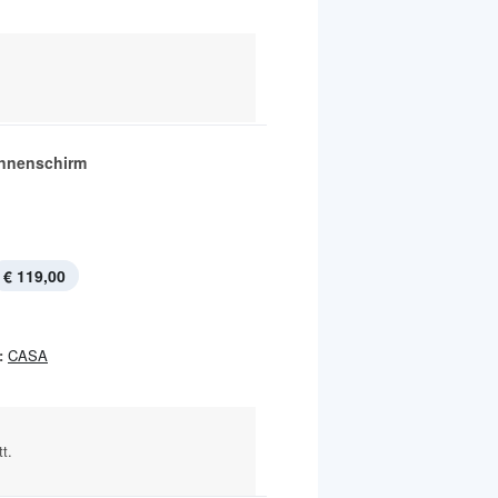
nnenschirm
€ 119,00
:
CASA
t.