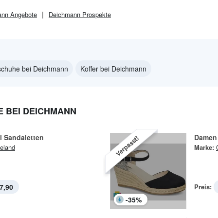
ann
Angebote
Deichmann
Prospekte
schuhe bei Deichmann
Koffer bei Deichmann
 BEI DEICHMANN
l Sandaletten
Damen 
Verpasst!
eland
Marke:
7,90
Preis:
-
35
%