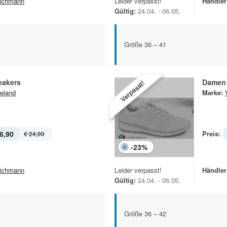
ichmann
Leider verpasst!
Händler
Gültig:
24.04. - 06.05.
Größe 36 – 41
eakers
Damen 
Verpasst!
eland
Marke:
6,90
Preis:
€ 24,90
-
23
%
ichmann
Leider verpasst!
Händler
Gültig:
24.04. - 06.05.
Größe 36 – 42