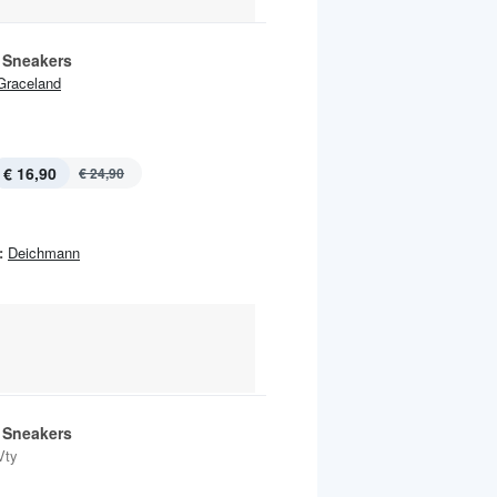
Sneakers
Graceland
€ 16,90
€ 24,90
:
Deichmann
Sneakers
Vty