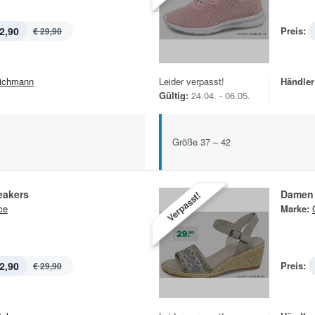
2,90
Preis:
€ 29,90
ichmann
Leider verpasst!
Händler
Gültig:
24.04. - 06.05.
Größe 37 – 42
eakers
Damen 
Verpasst!
ce
Marke:
2,90
Preis:
€ 29,90