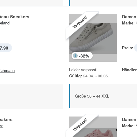
teau Sneakers
Damen 
Verpasst!
eland
Marke:
7,90
Preis:
-
32
%
Leider verpasst!
Händler
ichmann
Gültig:
24.04. - 06.05.
Größe 36 – 44 XXL
eakers
Damen 
Verpasst!
ce
Marke: