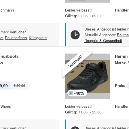
ichmann
Leider verpasst!
Händler
Gültig:
27.06. - 09.07.
Dieses Angebot ist leider 
 mehr verfügbar.
Aktuelle Angebote:
Baumar
rt
,
Räucherfisch
,
Kühlgeräte
Drogerie & Gesundheit
hnürboots
Herren
Verpasst!
ce
Marke:
9,99
Preis:
€ 39,99
-
40
%
Shoes
Leider verpasst!
Händler
Gültig:
11.06. - 25.06.
 mehr verfügbar.
Dieses Angebot ist leider 