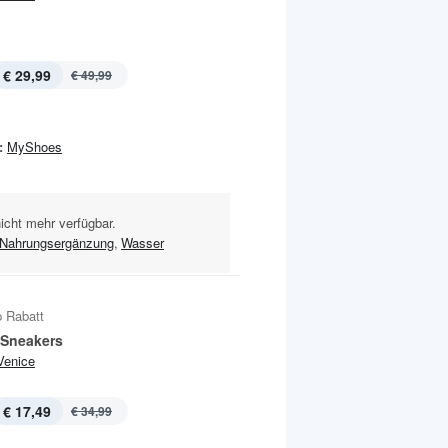
€ 29,99
€ 49,99
:
MyShoes
nicht mehr verfügbar.
Nahrungsergänzung
,
Wasser
 Rabatt
 Sneakers
Venice
€ 17,49
€ 34,99