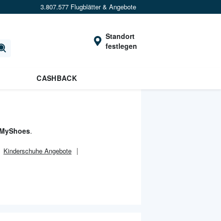
3.807.577 Flugblätter & Angebote
Standort
festlegen
CASHBACK
 MyShoes
.
Kinderschuhe Angebote