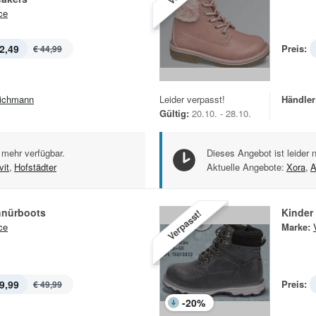
ce
2,49
Preis:
€ 44,99
ichmann
Leider verpasst!
Händler
Gültig:
20.10. - 28.10.
 mehr verfügbar.
Dieses Angebot ist leider 
vit
,
Hofstädter
Aktuelle Angebote:
Xora
,
A
hnürboots
Kinder
Verpasst!
ce
Marke:
9,99
Preis:
€ 49,99
-
20
%