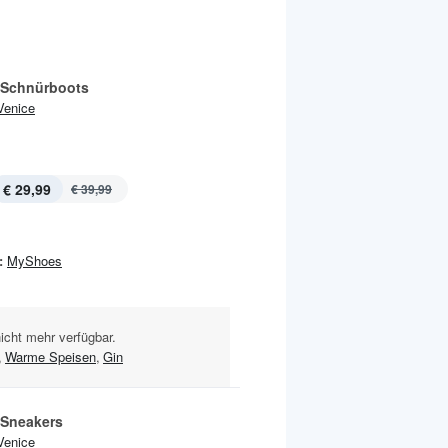
 Schnürboots
Venice
€ 29,99
€ 39,99
:
MyShoes
nicht mehr verfügbar.
,
Warme Speisen
,
Gin
 Sneakers
Venice