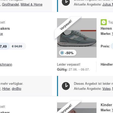
t
,
Großhandel
,
Möbel & Home
Aktuelle Angebote:
Julius 
Verpasst!
batt
Top
eakers
Herren
ce
Marke:
7,49
Preis:
€ 34,99
-
50
%
ichmann
Leider verpasst!
Händler
Gültig:
27.06. - 09.07.
 mehr verfügbar.
Dieses Angebot ist leider 
r
,
Hirter
,
dmBio
Aktuelle Angebote:
Voleo
,
Kinder
Verpasst!
batt
Marke:
eakers