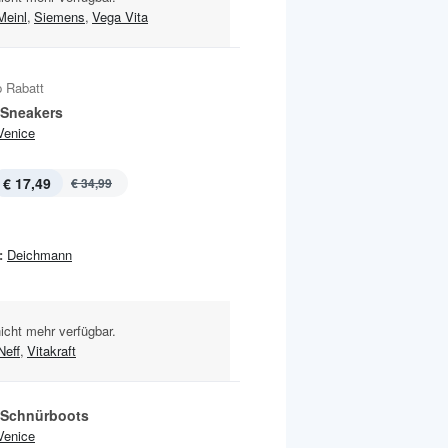
Meinl
,
Siemens
,
Vega Vita
 Rabatt
 Sneakers
Venice
€ 17,49
€ 34,99
:
Deichmann
nicht mehr verfügbar.
Neff
,
Vitakraft
 Schnürboots
Venice