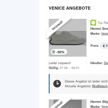
VENICE ANGEBOTE
Verpasst!
Top Ra
Herren Sn
Marke:
Veni
Preis:
€ 1
-
50
%
Leider verpasst!
Händler:
De
Gültig:
27.06. - 09.07.
Dieses Angebot ist leider nicht
Aktuelle Angebote:
Rindfleisch
Herren Sli
Verpasst!
Marke:
Veni