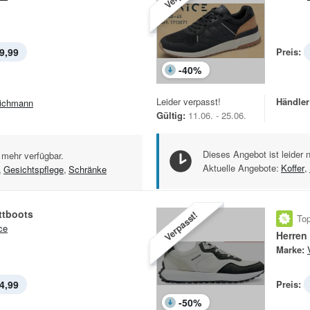
9,99
Preis:
-
40
%
Leider verpasst!
Händler
ichmann
Gültig:
11.06. - 25.06.
Dieses Angebot ist leider 
 mehr verfügbar.
Aktuelle Angebote:
Koffer
,
,
Gesichtspflege
,
Schränke
ttboots
Verpasst!
Top
ce
Herren
Marke:
4,99
Preis:
-
50
%