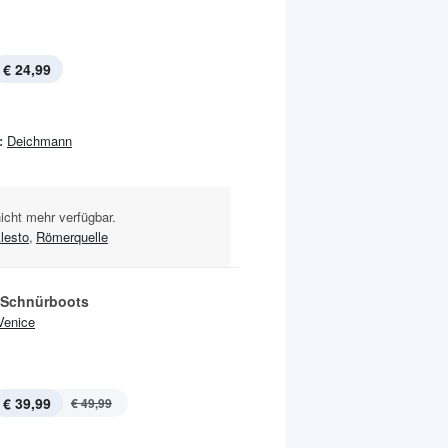
€ 24,99
:
Deichmann
nicht mehr verfügbar.
lesto
,
Römerquelle
 Schnürboots
Venice
€ 39,99
€ 49,99