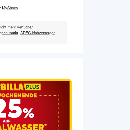
:
MyShoes
nicht mehr verfügbar.
gerie markt
,
ADEG Nahversorger
,