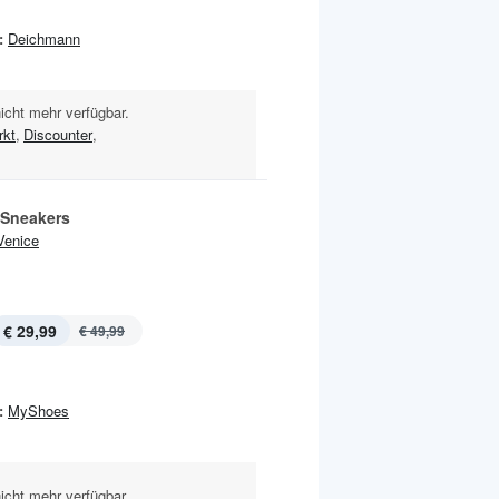
:
Deichmann
nicht mehr verfügbar.
kt
,
Discounter
,
 Sneakers
Venice
€ 29,99
€ 49,99
:
MyShoes
nicht mehr verfügbar.