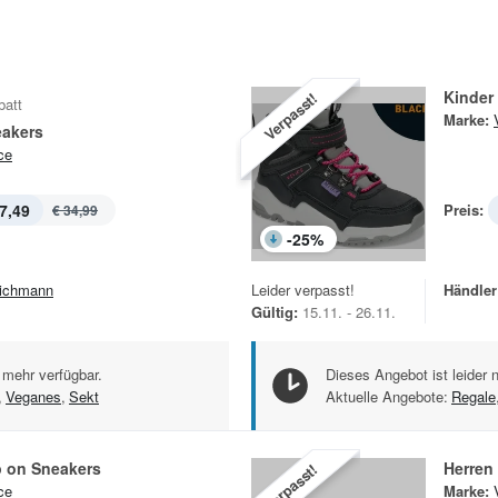
Kinder
Verpasst!
batt
Marke:
eakers
ce
7,49
Preis:
€ 34,99
-
25
%
ichmann
Leider verpasst!
Händler
Gültig:
15.11. - 26.11.
 mehr verfügbar.
Dieses Angebot ist leider 
,
Veganes
,
Sekt
Aktuelle Angebote:
Regale
p on Sneakers
Herren
Verpasst!
ce
Marke: