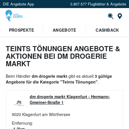
DIE Angebote App
3.807.577 Flugblätter & Angebote
St
PROSPEKTE
ANGEBOTE
CASHBACK
TEINTS TÖNUNGEN ANGEBOTE &
AKTIONEN BEI DM DROGERIE
MARKT
Beim Händler
dm drogerie markt
gibt es aktuell
3 gültige
Angebote für die Kategorie "Teints Tönungen"
.
dm drogerie markt Klagenfurt
-
Hermann-
Gmeiner-Straße 1
9020
Klagenfurt am Wörthersee
Entfernung:
1.2
km