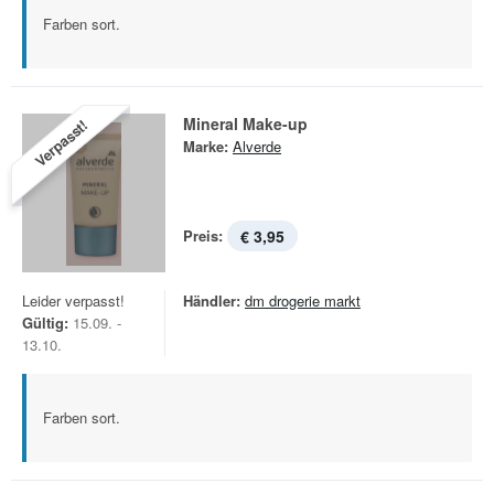
Farben sort.
Mineral Make-up
Verpasst!
Marke:
Alverde
Preis:
€ 3,95
Leider verpasst!
Händler:
dm drogerie markt
Gültig:
15.09. -
13.10.
Farben sort.