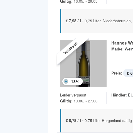
Gültig:
16.05. - 29.05.
€ 7,98 / l -
0,75 Liter, Niederösterreich
Hannes We
Verpasst!
Marke:
Wein
Preis:
€ 6
-
13
%
Leider verpasst!
Händler:
E
Gültig:
13.06. - 27.06.
€ 8,78 / l -
0.75 Liter Burgenland saftig 