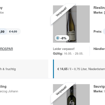
ay
Rieslin
Verpasst!
ebe
Marke:
,99
Preis:
€ 4,99
-
8
%
UROSPAR
Leider verpasst!
Händler
Gültig:
16.05. - 29.05.
ch & fruchtig
€ 14,65 / l -
0,75 Liter, Niederöster
ling
Sauvig
Verpasst!
erzog Johann
Marke: