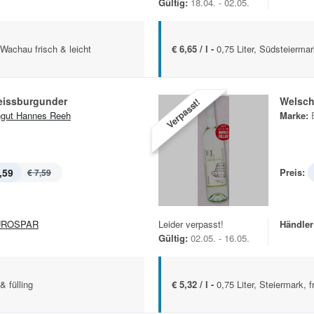
Gültig:
18.04. - 02.05.
, Wachau frisch & leicht
€ 6,65 / l -
0,75 Liter, Südsteiermar
issburgunder
Welsch
Verpasst!
gut Hannes Reeh
Marke:
,59
Preis:
€ 7,59
UROSPAR
Leider verpasst!
Händler
Gültig:
02.05. - 16.05.
& fülling
€ 5,32 / l -
0,75 Liter, Steiermark, f