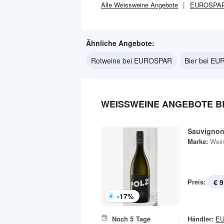
Alle
Weissweine
Angebote
EUROSPA
Ähnliche Angebote:
Rotweine bei EUROSPAR
Bier bei E
WEISSWEINE ANGEBOTE B
Sauvignon
Marke:
Wein
Preis:
€ 9
-
17
%
Noch
5
Tage
Händler:
E