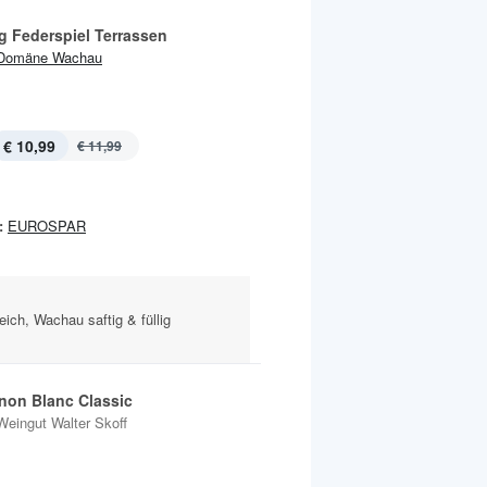
g Federspiel Terrassen
Domäne Wachau
€ 10,99
€ 11,99
:
EUROSPAR
reich, Wachau saftig & füllig
non Blanc Classic
Weingut Walter Skoff