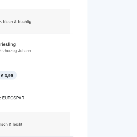
k frisch & fruchtig
riesling
Erzherzog Johann
€ 3,99
:
EUROSPAR
risch & leicht