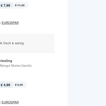
€ 7,99
€ 11,49
:
EUROSPAR
rk frisch & würzig
riesling
Weingut Muster.Gamlitz
€ 4,99
€ 6,49
:
EUROSPAR