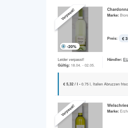
Chardonn
Verpasst!
Marke:
Bior
Preis:
€ 3
-
20
%
Leider verpasst!
Händler:
E
Gültig:
18.04. - 02.05.
€ 5,32 / l -
0.75 l, Italien Abruzzen fris
Welschries
Verpasst!
Marke:
Erzh