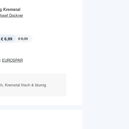
ng Kremstal
Josef Dockner
€ 6,99
€ 8,39
:
EUROSPAR
ch, Kremstal frisch & blumig