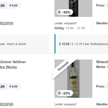
,99
Preis:
€ 5,99
-
30
%
UROSPAR
Leider verpasst!
Händler
Gültig:
13.06. - 27.06.
ark, frisch & leicht
€ 10,65 / l -
0.75 Liter Südsteierma
 Grüner Veltliner
Welsch
Verpasst!
äne Wachau
Marke:
,99
Preis:
€ 6,99
-
23
%
UROSPAR
Leider verpasst!
Händler