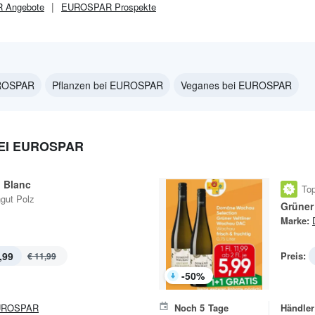
R
Angebote
EUROSPAR
Prospekte
UROSPAR
Pflanzen bei EUROSPAR
Veganes bei EUROSPAR
EI EUROSPAR
 Blanc
Top
gut Polz
Grüner 
Marke:
,99
Preis:
€ 11,99
-
50
%
UROSPAR
Noch
5
Tage
Händler