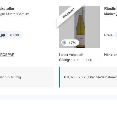
kateller
Riesli
Verpasst!
gut Muster.Gamlitz
Marke:
,99
Preis:
€ 8,99
-
17
%
UROSPAR
Leider verpasst!
Händler
Gültig:
13.06. - 27.06.
risch & blumig
€ 9,32 / l -
0.75 Liter Niederösterei