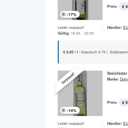
Preis:
€ 4
-
17
%
Leider verpasst!
Händler:
E
Gültig:
18.04. - 02.05.
€ 6,65 / l -
klassisch 0.75 l. Südsteierm
Steinfeder
Verpasst!
Marke:
Dom
Preis:
€ 5
-
14
%
Leider verpasst!
Händler:
E