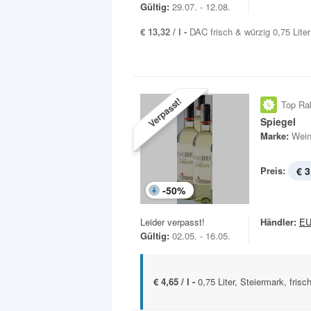
Gültig:
29.07. - 12.08.
€ 13,32 / l -
DAC frisch & würzig 0,75 Liter
Verpasst!
Top Ra
Spiegel
Marke:
Wein
Preis:
€ 3
-
50
%
Leider verpasst!
Händler:
E
Gültig:
02.05. - 16.05.
€ 4,65 / l -
0,75 Liter, Steiermark, frisch