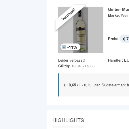
Gelber Mus
Verpasst!
Marke:
Wein
Preis:
€ 7
-
11
%
Leider verpasst!
Händler:
E
Gültig:
18.04. - 02.05.
€ 10,65 / l -
0,75 Liter, Südsteiermark f
HIGHLIGHTS