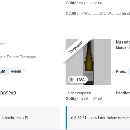
Gültig:
29.07. - 12.08.
€ 7,99 / l -
Wachau DAC Wachau frisch 
Nussdor
Verpasst!
batt
Marke:
gut Eduard Tscheppe
,49
Preis:
€ 6,99
-
13
%
UROSPAR
Leider verpasst!
Händler
Gültig:
13.06. - 27.06.
 & leicht, ab 6 Fl.
€ 9,32 / l -
0.75 Liter Nideröstereich