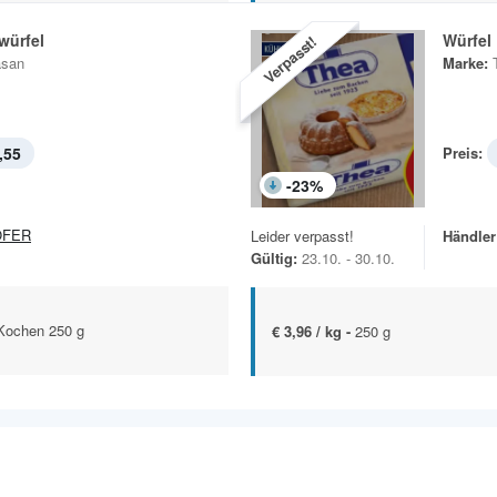
würfel
Würfel
Verpasst!
asan
Marke:
,55
Preis:
-
23
%
OFER
Leider verpasst!
Händler
Gültig:
23.10. - 30.10.
Kochen 250 g
€ 3,96 / kg -
250 g