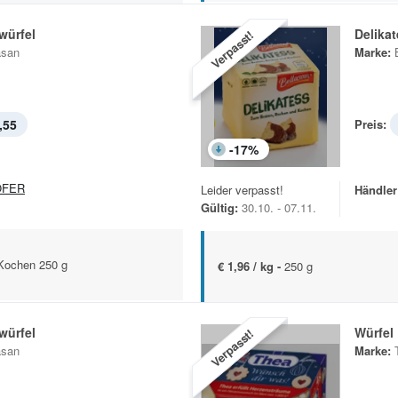
würfel
Delika
Verpasst!
asan
Marke:
,55
Preis:
-
17
%
OFER
Leider verpasst!
Händler
Gültig:
30.10. - 07.11.
Kochen 250 g
€ 1,96 / kg -
250 g
würfel
Würfel
Verpasst!
asan
Marke: