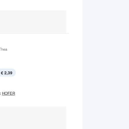
Thea
€ 2,39
:
HOFER