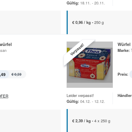
Gültig:
18.11. - 20.11.
€ 0,96 / kg -
250 g
würfel
Würfel
Verpasst!
asan
Marke:
,49
Preis:
€ 0,59
Leider verpasst!
Händler
OFER
Gültig:
04.12. - 12.12.
€ 2,39 / kg -
4 x 250 g