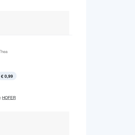
Thea
€ 0,99
:
HOFER