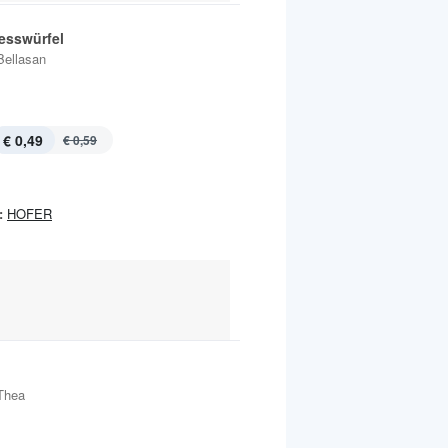
tesswürfel
Bellasan
€ 0,49
€ 0,59
:
HOFER
Thea