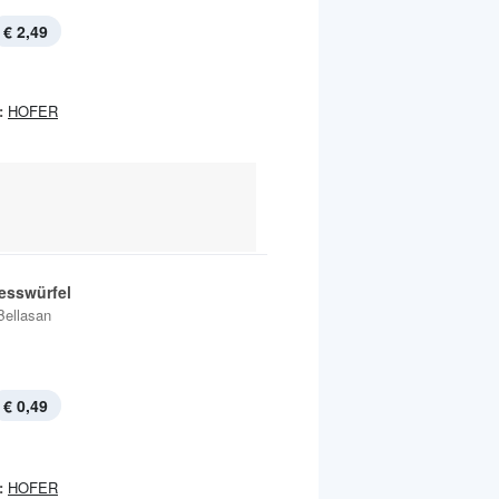
€ 2,49
:
HOFER
tesswürfel
Bellasan
€ 0,49
:
HOFER