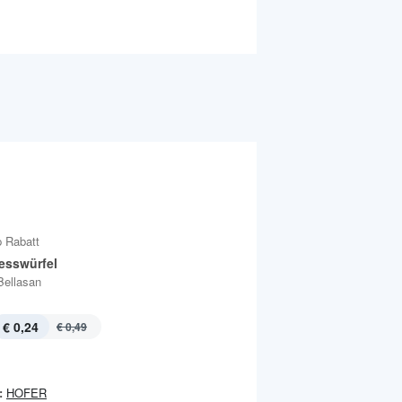
 Rabatt
tesswürfel
Bellasan
€ 0,24
€ 0,49
:
HOFER