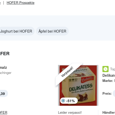
e
HOFER
Prospekte
Joghurt bei HOFER
Äpfel bei HOFER
OFER
malz
Verpasst!
Top
chinger
Delika
Marke:
,39
Preis:
-
51
%
OFER
Leider verpasst!
Händler