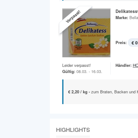
Delikatess
Verpasst!
Marke:
Bell
Preis:
€ 0
Leider verpasst!
Händler:
H
Gültig:
08.03. - 16.03.
€ 2,20 / kg -
zum Braten, Backen und 
HIGHLIGHTS