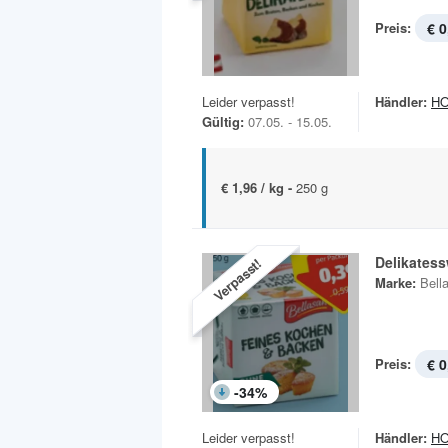
Preis:
€ 0
Leider verpasst!
Händler:
H
Gültig:
07.05. - 15.05.
€ 1,96 / kg -
250 g
Delikatess
Verpasst!
Marke:
Bell
Preis:
€ 0
-
34
%
Leider verpasst!
Händler:
H