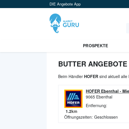
DIE Angebote App
PROSPEKTE
BUTTER ANGEBOTE 
Beim Händler
HOFER
sind aktuell all
HOFER Ebenthal
-
Mie
9065
Ebenthal
Entfernung:
1.2
km
Öffnungszeiten:
Geschlossen