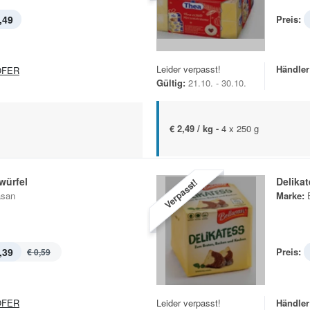
,49
Preis:
Leider verpasst!
Händler
OFER
Gültig:
21.10. - 30.10.
€ 2,49 / kg -
4 x 250 g
würfel
Delika
Verpasst!
asan
Marke:
,39
Preis:
€ 0,59
OFER
Leider verpasst!
Händler