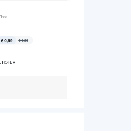
Thea
€ 0,99
€ 1,29
:
HOFER