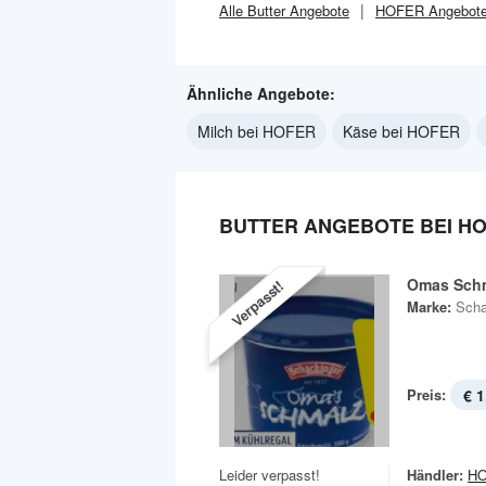
Alle
Butter
Angebote
HOFER
Angebot
Ähnliche Angebote:
Milch bei HOFER
Käse bei HOFER
BUTTER ANGEBOTE BEI H
Omas Sch
Verpasst!
Marke:
Scha
Preis:
€ 1
Leider verpasst!
Händler:
H