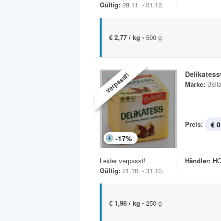
Gültig:
28.11. - 01.12.
€ 2,77 / kg -
500 g
Delikatess
Verpasst!
Marke:
Bell
Preis:
€ 0
-
17
%
Leider verpasst!
Händler:
H
Gültig:
21.10. - 31.10.
€ 1,96 / kg -
250 g