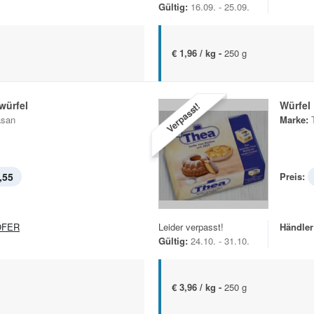
Gültig:
16.09. - 25.09.
€ 1,96 / kg -
250 g
würfel
Würfel
Verpasst!
asan
Marke:
,55
Preis:
OFER
Leider verpasst!
Händler
Gültig:
24.10. - 31.10.
€ 3,96 / kg -
250 g