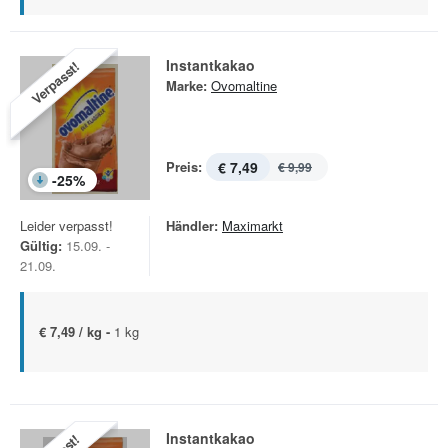
Instantkakao
Verpasst!
Marke:
Ovomaltine
Preis:
€ 7,49
€ 9,99
-
25
%
Leider verpasst!
Händler:
Maximarkt
Gültig:
15.09. -
21.09.
€ 7,49 / kg -
1 kg
Instantkakao