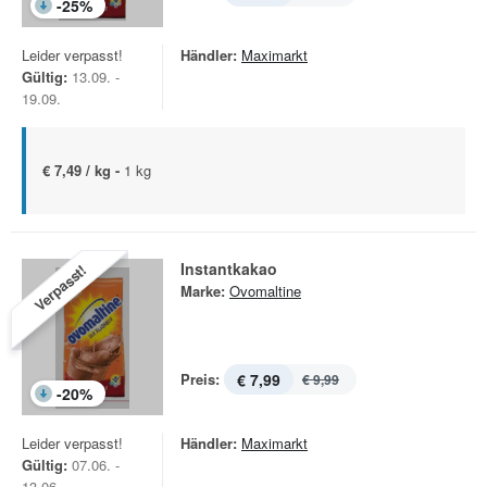
-
25
%
Leider verpasst!
Händler:
Maximarkt
Gültig:
13.09. -
19.09.
€ 7,49 / kg -
1 kg
Instantkakao
Verpasst!
Marke:
Ovomaltine
Preis:
€ 7,99
€ 9,99
-
20
%
Leider verpasst!
Händler:
Maximarkt
Gültig:
07.06. -
13.06.