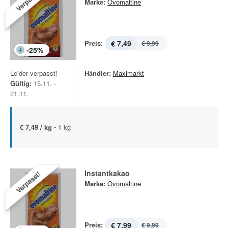
Verpasst!
Marke:
Ovomaltine
Preis:
€ 7,49
€ 9,99
-
25
%
Leider verpasst!
Händler:
Maximarkt
Gültig:
15.11. -
21.11.
€ 7,49 / kg -
1 kg
Instantkakao
Verpasst!
Marke:
Ovomaltine
Preis:
€ 7,99
€ 9,99