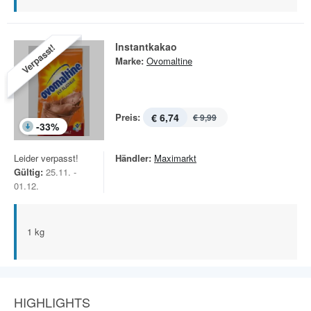
Instantkakao
Verpasst!
Marke:
Ovomaltine
Preis:
€ 6,74
€ 9,99
-
33
%
Leider verpasst!
Händler:
Maximarkt
Gültig:
25.11. -
01.12.
1 kg
HIGHLIGHTS