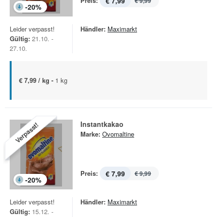
Preis:
€ 7,99
€ 9,99
-
20
%
Leider verpasst!
Händler:
Maximarkt
Gültig:
21.10. -
27.10.
€ 7,99 / kg -
1 kg
Instantkakao
Verpasst!
Marke:
Ovomaltine
Preis:
€ 7,99
€ 9,99
-
20
%
Leider verpasst!
Händler:
Maximarkt
Gültig:
15.12. -