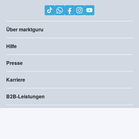
Über marktguru
Hilfe
Presse
Karriere
B2B-Leistungen
Impressum
AGB
Compliance
Barrierefreiheitserklärung
Datenschutz
Privatsphären-Einstellungen
2026
©
Visivo Consulting GmbH