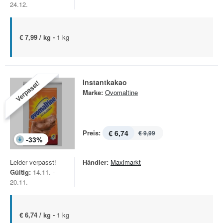
24.12.
€ 7,99 / kg -
1 kg
Instantkakao
Verpasst!
Marke:
Ovomaltine
Preis:
€ 6,74
€ 9,99
-
33
%
Leider verpasst!
Händler:
Maximarkt
Gültig:
14.11. -
20.11.
€ 6,74 / kg -
1 kg