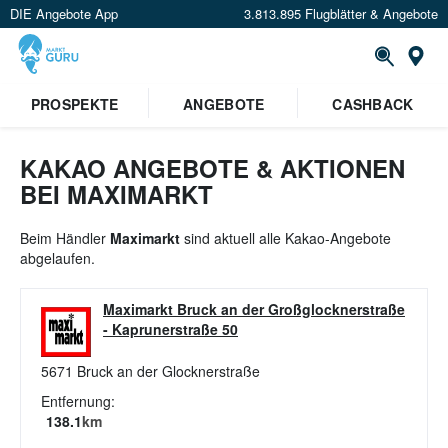
DIE Angebote App
3.813.895 Flugblätter & Angebote
St
×
PROSPEKTE
ANGEBOTE
CASHBACK
Verrate uns deinen Standort um
Angebote in deiner Nähe
zu
sehen.
KAKAO ANGEBOTE & AKTIONEN
BEI MAXIMARKT
Standort festlegen
Beim Händler
Maximarkt
sind aktuell alle Kakao-Angebote
abgelaufen.
Maximarkt Bruck an der Großglocknerstraße
-
Kaprunerstraße 50
5671
Bruck an der Glocknerstraße
Entfernung:
138.1
km