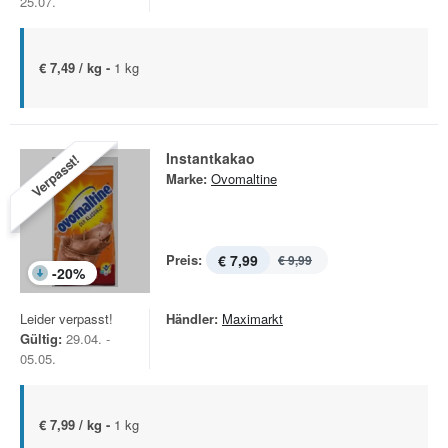
25.07.
€ 7,49 / kg -
1 kg
Instantkakao
Verpasst!
Marke:
Ovomaltine
Preis:
€ 7,99
€ 9,99
-
20
%
Leider verpasst!
Händler:
Maximarkt
Gültig:
29.04. -
05.05.
€ 7,99 / kg -
1 kg