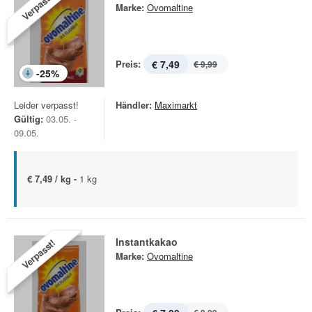
Verpasst!
Marke:
Ovomaltine
Preis:
€ 7,49
€ 9,99
-
25
%
Leider verpasst!
Händler:
Maximarkt
Gültig:
03.05. -
09.05.
€ 7,49 / kg -
1 kg
Instantkakao
Verpasst!
Marke:
Ovomaltine