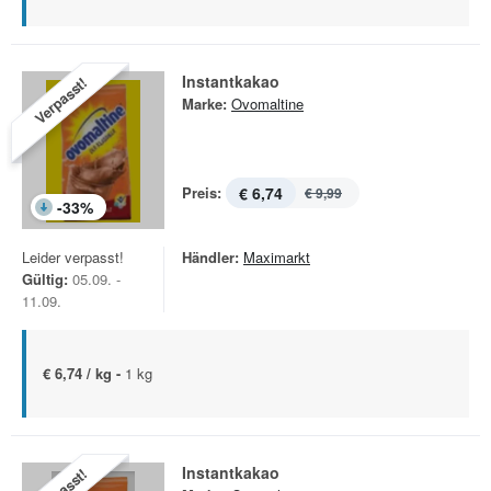
Instantkakao
Verpasst!
Marke:
Ovomaltine
Preis:
€ 6,74
€ 9,99
-
33
%
Leider verpasst!
Händler:
Maximarkt
Gültig:
05.09. -
11.09.
€ 6,74 / kg -
1 kg
Instantkakao