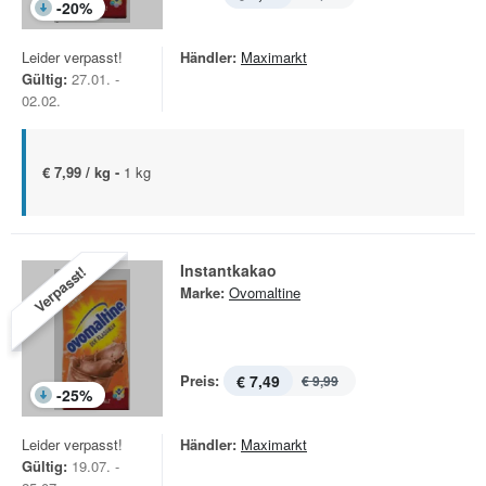
-
20
%
Leider verpasst!
Händler:
Maximarkt
Gültig:
27.01. -
02.02.
€ 7,99 / kg -
1 kg
Instantkakao
Verpasst!
Marke:
Ovomaltine
Preis:
€ 7,49
€ 9,99
-
25
%
Leider verpasst!
Händler:
Maximarkt
Gültig:
19.07. -