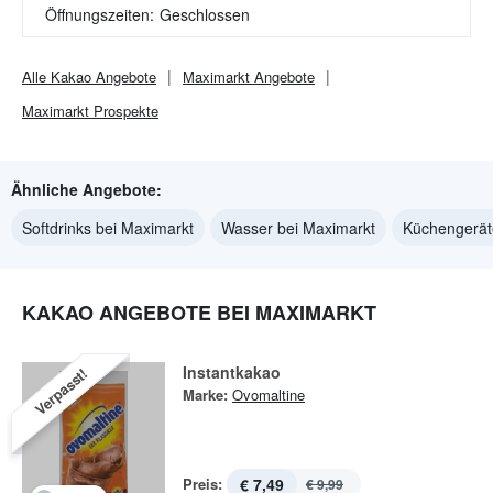
Öffnungszeiten:
Geschlossen
Alle
Kakao
Angebote
Maximarkt
Angebote
Maximarkt
Prospekte
Ähnliche Angebote:
Softdrinks bei Maximarkt
Wasser bei Maximarkt
Küchengerät
KAKAO ANGEBOTE BEI MAXIMARKT
Instantkakao
Verpasst!
Marke:
Ovomaltine
Preis:
€ 7,49
€ 9,99