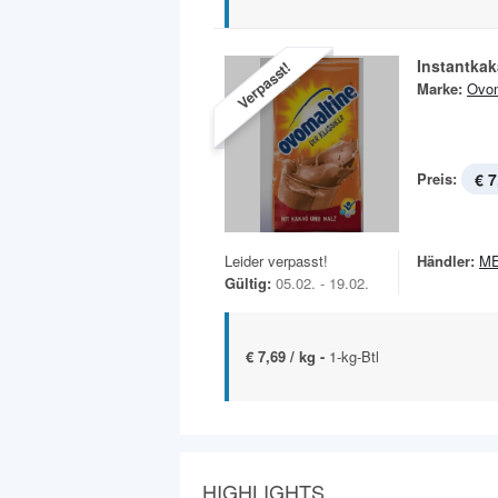
Instantka
Verpasst!
Marke:
Ovom
Preis:
€ 7
Leider verpasst!
Händler:
M
Gültig:
05.02. - 19.02.
€ 7,69 / kg -
1-kg-Btl
HIGHLIGHTS