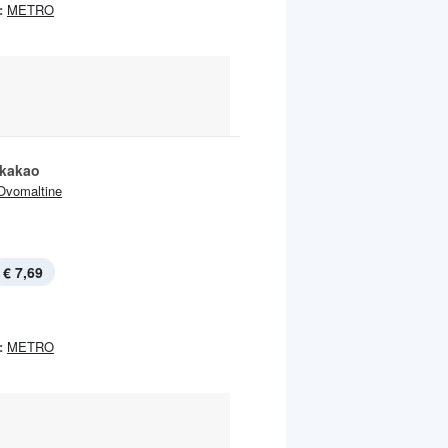
:
METRO
tkakao
Ovomaltine
€ 7,69
:
METRO