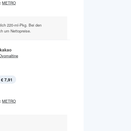
:
METRO
lch 220-ml-Pkg. Bei den
ch um Nettopreise.
tkakao
Ovomaltine
€ 7,91
:
METRO