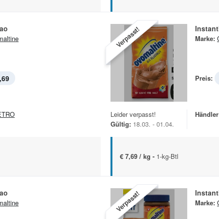
kao
Instan
Verpasst!
altine
Marke:
,69
Preis:
ETRO
Leider verpasst!
Händler
Gültig:
18.03. - 01.04.
€ 7,69 / kg -
1-kg-Btl
kao
Instan
Verpasst!
altine
Marke: