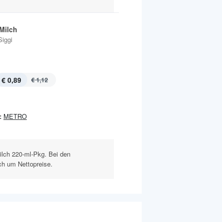
Milch
Siggi
€ 0,89
€ 1,12
:
METRO
lch 220-ml-Pkg. Bei den
ch um Nettopreise.