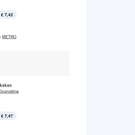
€ 7,42
:
METRO
tkakao
Ovomaltine
€ 7,47