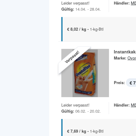
Leider verpasst!
Händler:
M
Gültig:
14.04. - 28.04.
€ 8,02 / kg -
1-kg-Btl
Instantka
Verpasst!
Marke:
Ovom
Preis:
€ 7
Leider verpasst!
Händler:
M
Gültig:
06.02. - 20.02.
€ 7,69 / kg -
1-kg-Btl