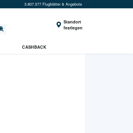
3.807.577 Flugblätter & Angebote
Standort
festlegen
CASHBACK