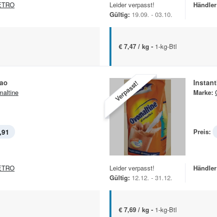
ETRO
Leider verpasst!
Händler
Gültig:
19.09. - 03.10.
€ 7,47 / kg -
1-kg-Btl
kao
Instan
Verpasst!
altine
Marke:
,91
Preis:
ETRO
Leider verpasst!
Händler
Gültig:
12.12. - 31.12.
€ 7,69 / kg -
1-kg-Btl