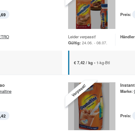
,69
Preis:
ETRO
Leider verpasst!
Händler
Gültig:
24.06. - 08.07.
€ 7,42 / kg -
1-kg-Btl
kao
Instan
Verpasst!
altine
Marke:
,42
Preis: