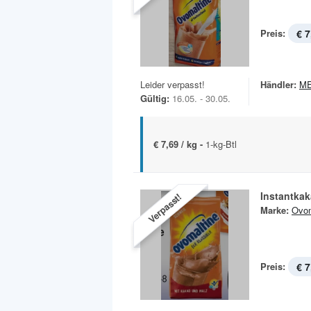
Preis:
€ 7
Leider verpasst!
Händler:
M
Gültig:
16.05. - 30.05.
€ 7,69 / kg -
1-kg-Btl
Instantka
Verpasst!
Marke:
Ovom
Preis:
€ 7