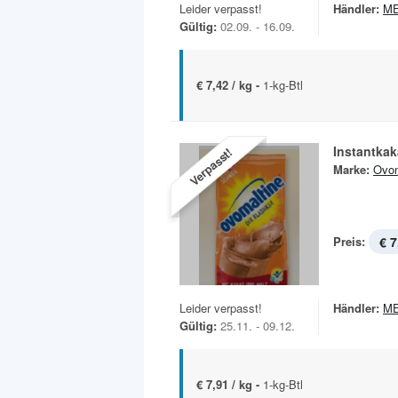
Leider verpasst!
Händler:
M
Gültig:
02.09. - 16.09.
€ 7,42 / kg -
1-kg-Btl
Instantka
Verpasst!
Marke:
Ovom
Preis:
€ 7
Leider verpasst!
Händler:
M
Gültig:
25.11. - 09.12.
€ 7,91 / kg -
1-kg-Btl