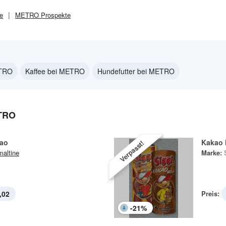
e
METRO
Prospekte
ETRO
Kaffee bei METRO
Hundefutter bei METRO
TRO
kao
Kakao 
Verpasst!
altine
Marke:
,02
Preis:
-
21
%