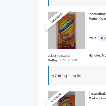
Instantka
Verpasst!
Marke:
Ovom
Preis:
€ 7
Leider verpasst!
Händler:
M
Gültig:
05.08. - 19.08.
€ 7,69 / kg -
1-kg-Btl
Instantka
Verpasst!
Marke:
Ovom