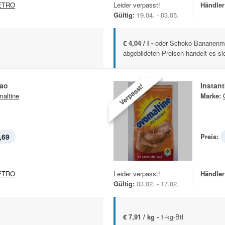
ETRO
Leider verpasst!
Händler
Gültig:
19.04. - 03.05.
€ 4,04 / l -
oder Schoko-Bananenmi
abgebildeten Preisen handelt es si
kao
Instan
Verpasst!
altine
Marke:
,69
Preis:
ETRO
Leider verpasst!
Händler
Gültig:
03.02. - 17.02.
€ 7,91 / kg -
1-kg-Btl