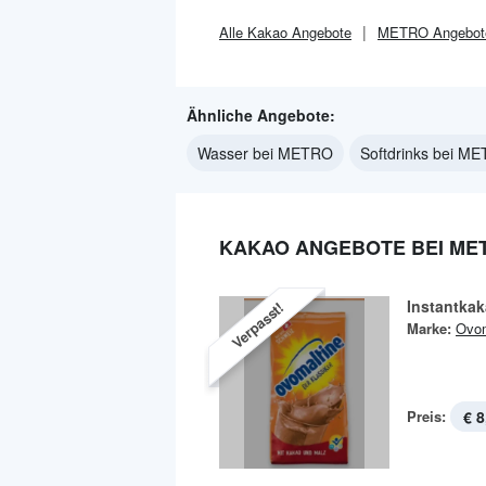
Alle
Kakao
Angebote
METRO
Angebot
Ähnliche Angebote:
Wasser bei METRO
Softdrinks bei M
KAKAO ANGEBOTE BEI ME
Instantka
Verpasst!
Marke:
Ovom
Preis:
€ 8