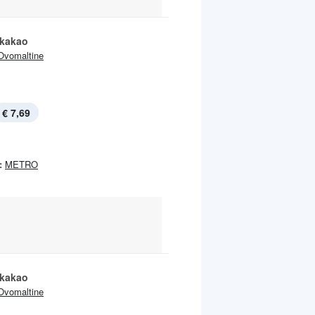
tkakao
Ovomaltine
€ 7,69
:
METRO
tkakao
Ovomaltine