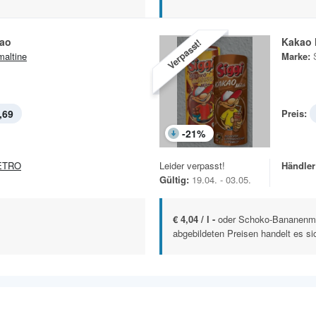
kao
Kakao 
Verpasst!
altine
Marke:
,69
Preis:
-
21
%
ETRO
Leider verpasst!
Händler
Gültig:
19.04. - 03.05.
€ 4,04 / l -
oder Schoko-Bananenmi
abgebildeten Preisen handelt es si