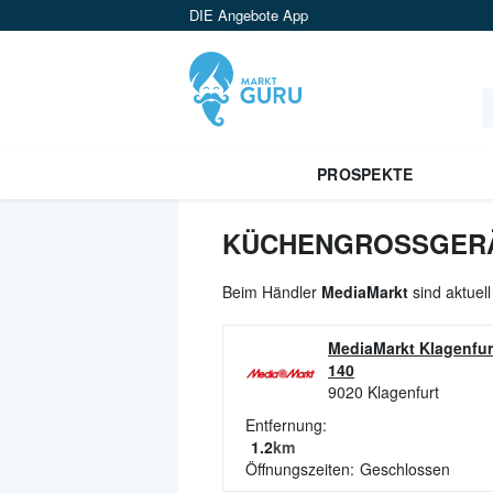
DIE Angebote App
PROSPEKTE
KÜCHENGROSSGERÄT
Beim Händler
MediaMarkt
sind aktuel
MediaMarkt Klagenfur
140
9020
Klagenfurt
Entfernung:
1.2
km
Öffnungszeiten:
Geschlossen