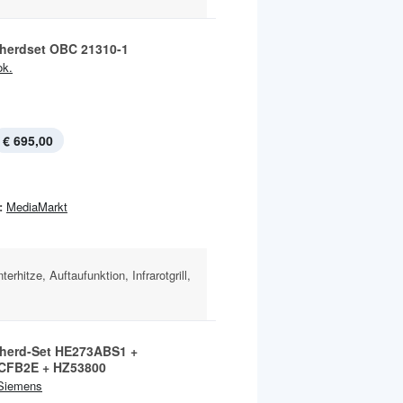
herdset OBC 21310-1
ok.
€ 695,00
:
MediaMarkt
erhitze, Auftaufunktion, Infrarotgrill,
herd-Set HE273ABS1 +
CFB2E + HZ53800
Siemens