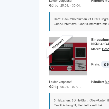
Leider verpasst!
Händler:
Me
Gültig:
25.04. - 30.04.
Herd: Backrohrvolumen 71 Liter Progra
Ober-/Unterhitze, Ober-/Unterhitze mit U
Einbauher
Verpasst!
NKN645GA
Marke:
Bos
Preis:
€ 6
Leider verpasst!
Händler:
Me
Gültig:
06.01. - 07.01.
5 Heizarten: 3D Heißluft, Ober-/Unterhitz
Großflächengrill, Heißluft sanft Lei...