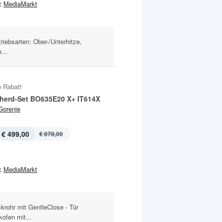
:
MediaMarkt
riebsarten: Ober-/Unterhitze,
...
 Rabatt
herd-Set BO635E20 X+ IT614X
Gorenje
€ 499,00
€ 878,00
:
MediaMarkt
krohr mit GentleClose - Tür
ofen mit...