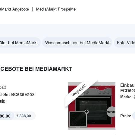
aMarkt
Angebote
MediaMarkt
Prospekte
üler bei MediaMarkt
Waschmaschinen bei MediaMarkt
Foto-Vid
EBOTE BEI MEDIAMARKT
Einbau
Verpasst!
batt
ECD62
d-Set BC635E20X
Marke:
nje
88,00
Preis:
€ 838,00