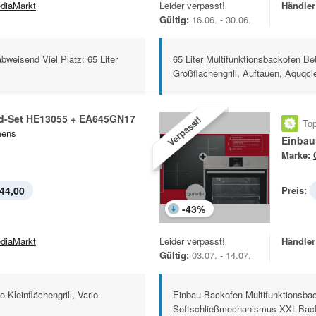
diaMarkt
Leider verpasst!
Händler
Gültig:
16.06. - 30.06.
weisend Viel Platz: 65 Liter
65 Liter Multifunktionsbackofen Bet
Großflachengrill, Auftauen, Aquqcle
d-Set HE13055 + EA645GN17
Verpasst!
Top
mens
Einbau
Marke:
44,00
Preis:
-
43
%
diaMarkt
Leider verpasst!
Händler
Gültig:
03.07. - 14.07.
-Kleinflächengrill, Vario-
Einbau-Backofen Multifunktionsbac
Softschließmechanismus XXL-Back