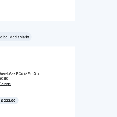
eo bei MediaMarkt
herd-Set BC615E11X +
0CSC
Gorenje
€ 333,00