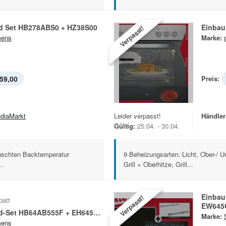
d Set HB278ABS0 + HZ38S00
Einbau
Verpasst!
mens
Marke:
59,00
Preis:
diaMarkt
Leider verpasst!
Händler
Gültig:
25.04. - 30.04.
ünschten Backtemperatur
9 Beheizungsarten: Licht, Ober-/ Unt
..
Grill + Oberhitze, Grill...
Einbau
Verpasst!
batt
EW645
Einbauherd-Set HB64AB555F + EH645BFB1E
Marke:
mens