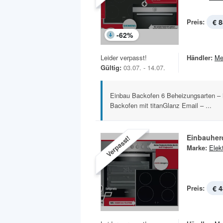
Preis:
€ 8
-
62
%
Leider verpasst!
Händler:
Me
Gültig:
03.07. - 14.07.
Einbau Backofen 6 Beheizungsarten – i
Backofen mit titanGlanz Email – ...
Verpasst!
Marke:
Elek
Preis:
€ 4