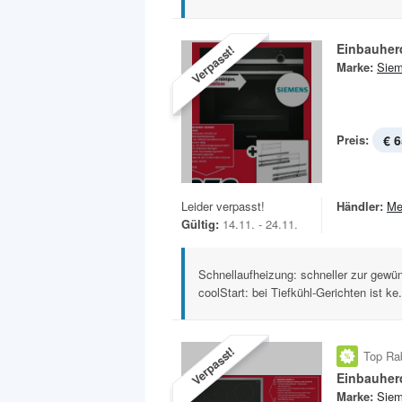
Einbauher
Verpasst!
Marke:
Sie
Preis:
€ 6
Leider verpasst!
Händler:
Me
Gültig:
14.11. - 24.11.
Schnellaufheizung: schneller zur gew
coolStart: bei Tiefkühl-Gerichten ist ke.
Verpasst!
Top Ra
Marke:
Sie