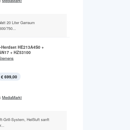
:
MediaMarkt
Watt 20 Liter Garraum
600/750...
-Herdset HE213A4S0 +
N17 + HZ53100
Siemens
€ 699,00
:
MediaMarkt
ft-Grill-System, Heißluft sanft
...