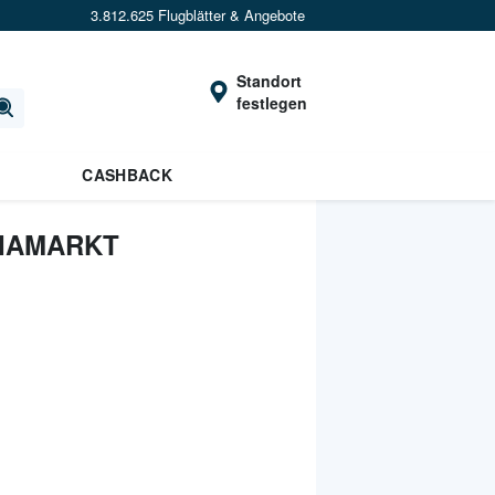
3.812.625 Flugblätter & Angebote
Standort
festlegen
CASHBACK
IAMARKT