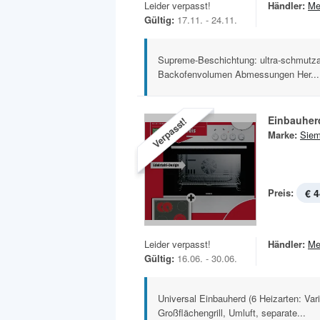
Leider verpasst!
Händler:
Me
Gültig:
17.11. - 24.11.
Supreme-Beschichtung: ultra-schmutzab
Backofenvolumen Abmessungen Her...
Einbauher
Verpasst!
Marke:
Sie
Preis:
€ 4
Leider verpasst!
Händler:
Me
Gültig:
16.06. - 30.06.
Universal Einbauherd (6 Heizarten: Vario
Großflächengrill, Umluft, separate...