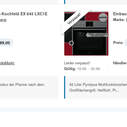
s-Kochfeld EX 645 LXC1E
Einbau
Verpasst!
mens
Marke:
99,00
Preis:
diaMarkt
Leider verpasst!
Händler
Gültig:
16.06. - 30.06.
eratur der Pfanne nach dem
63 Liter Pyrolyse Multifunktionsher
Großflächengrill, Heißluft, Pi...