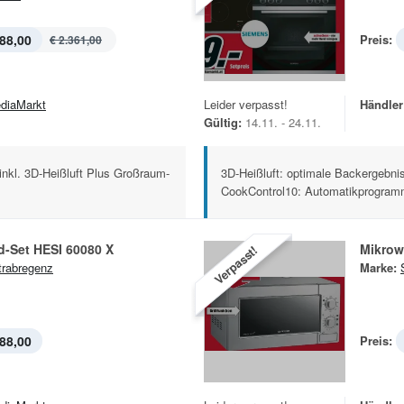
88,00
Preis:
€ 2.361,00
diaMarkt
Leider verpasst!
Händler
Gültig:
14.11. - 24.11.
nkl. 3D-Heißluft Plus Großraum-
3D-Heißluft: optimale Backergebni
CookControl10: Automatikprogramm
Einbauherd-Set HESI 60080 X
Mikrow
Verpasst!
trabregenz
Marke:
88,00
Preis: