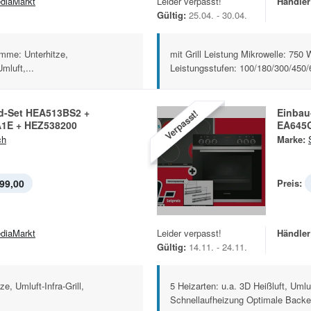
diaMarkt
Leider verpasst!
Händler
Gültig:
25.04. - 30.04.
mme: Unterhitze,
mit Grill Leistung Mikrowelle: 750 
mluft,...
Leistungsstufen: 100/180/300/450/
d-Set HEA513BS2 +
Einbau
Verpasst!
1E + HEZ538200
EA645G
ch
Marke:
99,00
Preis:
diaMarkt
Leider verpasst!
Händler
Gültig:
14.11. - 24.11.
e, Umluft-Infra-Grill,
5 Heizarten: u.a. 3D Heißluft, Umlu
Schnellaufheizung Optimale Backer