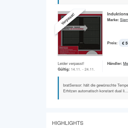
Induktion
Verpasst!
Marke:
Sie
Preis:
€ 5
Leider verpasst!
Händler:
Me
Gültig:
14.11. - 24.11.
bratSensor: hält die gewünschte Temp
Erhitzen automatisch konstant dual li...
HIGHLIGHTS