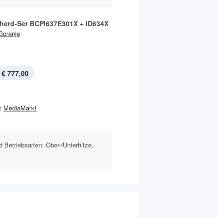
herd-Set BCPI637E301X + ID634X
Gorenje
€ 777,00
:
MediaMarkt
d Betriebsarten: Ober-/Unterhitze,