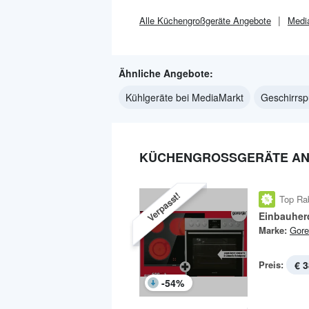
Alle
Küchengroßgeräte
Angebote
Medi
Ähnliche Angebote:
Kühlgeräte bei MediaMarkt
Geschirrsp
KÜCHENGROSSGERÄTE ANG
Verpasst!
Top Ra
Einbauher
Marke:
Gore
Preis:
€ 3
-
54
%