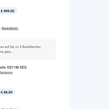
€ 999,00
:
MediaMarkt
sse auf bis zu 3 Backblechen
e gara...
elle GE71M-XEG
Samsung
€ 88,00