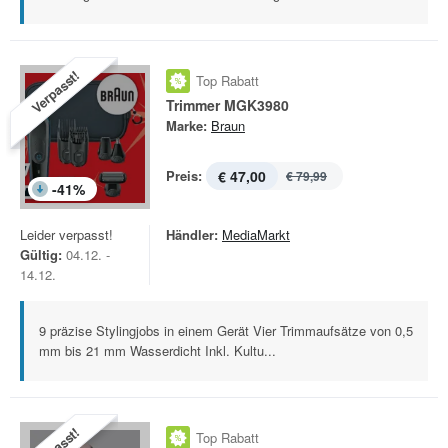
Verpasst!
Top Rabatt
Trimmer MGK3980
Marke:
Braun
Preis:
€ 47,00
€ 79,99
-
41
%
Leider verpasst!
Händler:
MediaMarkt
Gültig:
04.12. -
14.12.
9 präzise Stylingjobs in einem Gerät Vier Trimmaufsätze von 0,5
mm bis 21 mm Wasserdicht Inkl. Kultu...
Top Rabatt