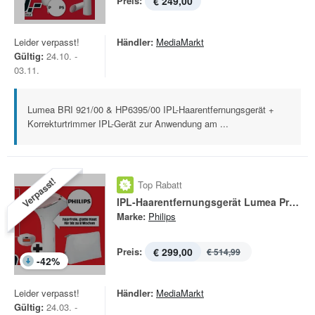
Preis:
€ 249,00
Leider verpasst!
Händler:
MediaMarkt
Gültig:
24.10. -
03.11.
Lumea BRI 921/00 & HP6395/00 IPL-Haarentfernungsgerät +
Korrekturtrimmer IPL-Gerät zur Anwendung am ...
Verpasst!
Top Rabatt
IPL-Haarentfernungsgerät Lumea Prestige BRI 950-00
Marke:
Philips
Preis:
€ 299,00
€ 514,99
-
42
%
Leider verpasst!
Händler:
MediaMarkt
Gültig:
24.03. -