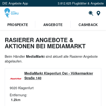
DIE Angebote App
3.812.625 Flugblätter & Angebote
St
PROSPEKTE
ANGEBOTE
CASHBACK
RASIERER ANGEBOTE &
AKTIONEN BEI MEDIAMARKT
Beim Händler
MediaMarkt
sind aktuell alle Rasierer-Angebote
abgelaufen.
MediaMarkt Klagenfurt Ost
-
Völkermarkter
Straße 140
9020
Klagenfurt
Entfernung:
1.2
km