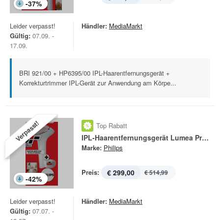
-
37
%
Leider verpasst!
Händler:
MediaMarkt
Gültig:
07.09. -
17.09.
BRI 921/00 + HP6395/00 IPL-Haarentfernungsgerät +
Korrekturtrimmer IPL-Gerät zur Anwendung am Körpe...
Verpasst!
Top Rabatt
IPL-Haarentfernungsgerät Lumea Prestige BRI 950-00
Marke:
Philips
Preis:
€ 299,00
€ 514,99
-
42
%
Leider verpasst!
Händler:
MediaMarkt
Gültig:
07.07. -