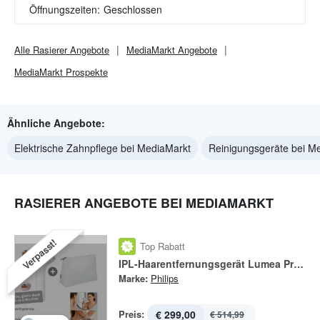
Öffnungszeiten:
Geschlossen
Alle
Rasierer
Angebote
MediaMarkt
Angebote
MediaMarkt
Prospekte
Ähnliche Angebote:
Elektrische Zahnpflege bei MediaMarkt
Reinigungsgeräte bei M
RASIERER ANGEBOTE BEI MEDIAMARKT
Verpasst!
Top Rabatt
IPL-Haarentfernungsgerät Lumea Prestige BRI 950-00
Marke:
Philips
Preis:
€ 299,00
€ 514,99