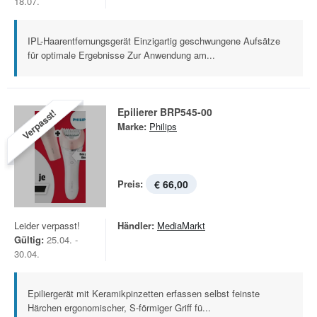
18.07.
IPL-Haarentfernungsgerät Einzigartig geschwungene Aufsätze
für optimale Ergebnisse Zur Anwendung am...
Epilierer BRP545-00
Verpasst!
Marke:
Philips
Preis:
€ 66,00
Leider verpasst!
Händler:
MediaMarkt
Gültig:
25.04. -
30.04.
Epiliergerät mit Keramikpinzetten erfassen selbst feinste
Härchen ergonomischer, S-förmiger Griff fü...