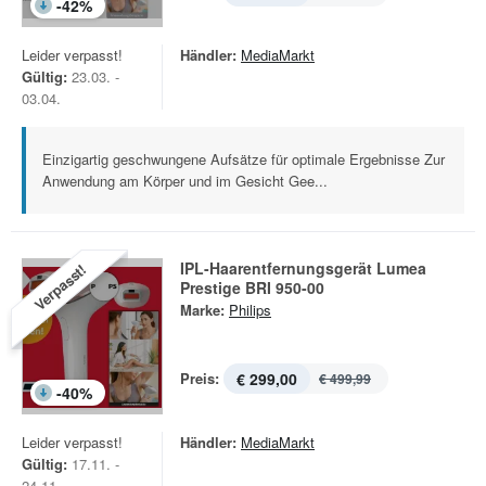
-
42
%
Leider verpasst!
Händler:
MediaMarkt
Gültig:
23.03. -
03.04.
Einzigartig geschwungene Aufsätze für optimale Ergebnisse Zur
Anwendung am Körper und im Gesicht Gee...
IPL-Haarentfernungsgerät Lumea
Verpasst!
Prestige BRI 950-00
Marke:
Philips
Preis:
€ 299,00
€ 499,99
-
40
%
Leider verpasst!
Händler:
MediaMarkt
Gültig:
17.11. -
24.11.