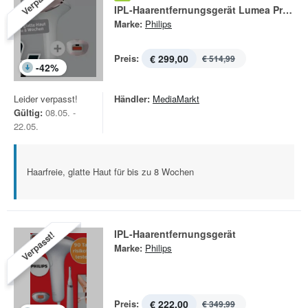
Verpasst!
IPL-Haarentfernungsgerät Lumea Prestige BRI 950-00
Marke:
Philips
Preis:
€ 299,00
€ 514,99
-
42
%
Leider verpasst!
Händler:
MediaMarkt
Gültig:
08.05. -
22.05.
Haarfreie, glatte Haut für bis zu 8 Wochen
IPL-Haarentfernungsgerät
Verpasst!
Marke:
Philips
Preis:
€ 222,00
€ 349,99