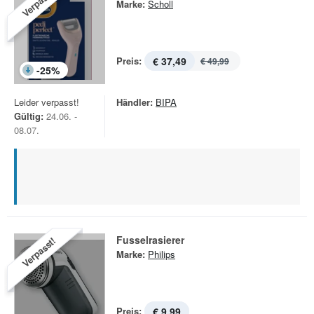
Verpasst!
Marke:
Scholl
Preis:
€ 37,49
€ 49,99
-
25
%
Leider verpasst!
Händler:
BIPA
Gültig:
24.06. -
08.07.
Fusselrasierer
Verpasst!
Marke:
Philips
Preis:
€ 9,99