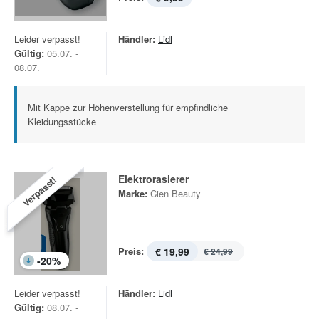
Leider verpasst!
Händler:
Lidl
Gültig:
05.07. -
08.07.
Mit Kappe zur Höhenverstellung für empfindliche
Kleidungsstücke
Elektrorasierer
Verpasst!
Marke:
Cien Beauty
Preis:
€ 19,99
€ 24,99
-
20
%
Leider verpasst!
Händler:
Lidl
Gültig:
08.07. -