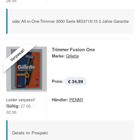
28.05.
oder All-in-One-Trimmer 3000 Serie MG3715/15 2 Jahre Garantie
Trimmer Fusion One
Verpasst!
Marke:
Gillette
Preis:
€ 34,99
Leider verpasst!
Händler:
PENNY
Gültig:
27.05. -
02.06.
Details im Prospekt