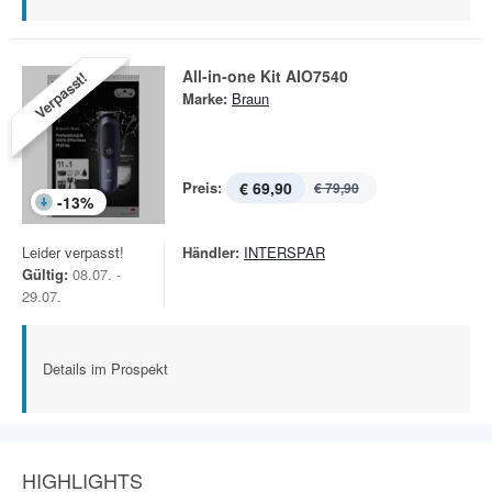
All-in-one Kit AIO7540
Verpasst!
Marke:
Braun
Preis:
€ 69,90
€ 79,90
-
13
%
Leider verpasst!
Händler:
INTERSPAR
Gültig:
08.07. -
29.07.
Details im Prospekt
HIGHLIGHTS