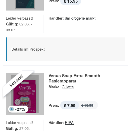
Preis:
€ 15,95
Leider verpasst!
Händler:
dm drogerie markt
Gültig:
02.06. -
08.07.
Details im Prospekt
Venus Snap Extra Smooth
Verpasst!
Rasierapparat
Marke:
Gillette
Preis:
€ 7,99
€ 10,99
-
27
%
Leider verpasst!
Händler:
BIPA
Gültig:
27.05. -