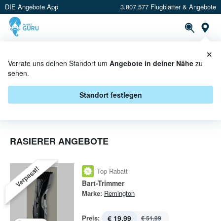
DIE Angebote App
3.807.577 Flugblätter & Angebote
St
×
PROSPEKTE
ANGEBOTE
CASHBACK
Verrate uns deinen Standort um
Angebote in deiner Nähe
zu
sehen.
RASIERER IN AKTION
Standort festlegen
RASIERER ANGEBOTE
Verpasst!
Top Rabatt
Bart-Trimmer
Marke:
Remington
Preis:
€ 19,99
€ 51,99