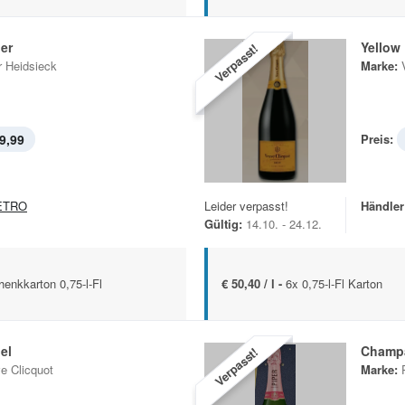
er
Yellow
Verpasst!
r Heidsieck
Marke:
9,99
Preis:
ETRO
Leider verpasst!
Händler
Gültig:
14.10. - 24.12.
enkkarton 0,75-l-Fl
€ 50,40 / l -
6x 0,75-l-Fl Karton
el
Champ
Verpasst!
e Clicquot
Marke: