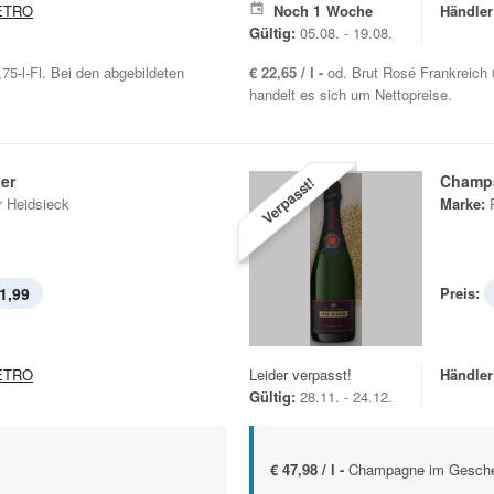
ETRO
Noch
1
Woche
Händler
Gültig:
05.08. - 19.08.
5-l-Fl. Bei den abgebildeten
€ 22,65 / l -
od. Brut Rosé Frankreich 
handelt es sich um Nettopreise.
er
Champ
Verpasst!
r Heidsieck
Marke:
1,99
Preis:
ETRO
Leider verpasst!
Händler
Gültig:
28.11. - 24.12.
€ 47,98 / l -
Champagne im Geschen