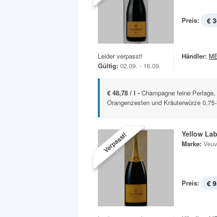
Preis:
€ 3
Leider verpasst!
Händler:
M
Gültig:
02.09. - 16.09.
€ 48,78 / l -
Champagne feine Perlage, 
Orangenzesten und Kräuterwürze 0,75-l
Yellow Lab
Verpasst!
Marke:
Veuv
Preis:
€ 9