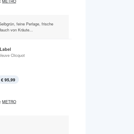
:
METRO
lbgrün, feine Perlage, frische
auch von Kräute...
 Label
Veuve Clicquot
€ 95,99
:
METRO