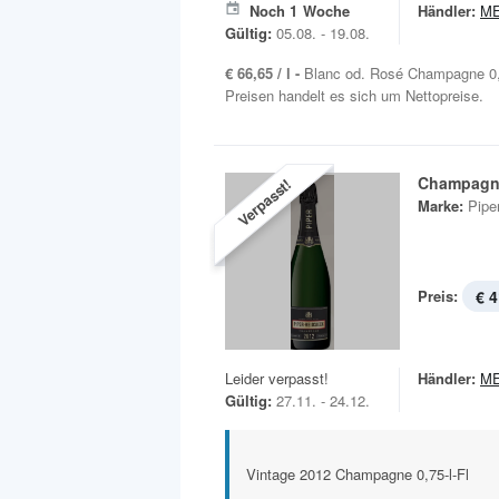
Noch
1
Woche
Händler:
M
Gültig:
05.08. - 19.08.
€ 66,65 / l -
Blanc od. Rosé Champagne 0,7
Preisen handelt es sich um Nettopreise.
Champagn
Verpasst!
Marke:
Pipe
Preis:
€ 4
Leider verpasst!
Händler:
M
Gültig:
27.11. - 24.12.
Vintage 2012 Champagne 0,75-l-Fl