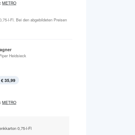
:
METRO
0,75-l-Fl. Bei den abgebildeten Preisen
agner
Piper Heidsieck
€ 35,99
:
METRO
kkarton 0,75-l-Fl