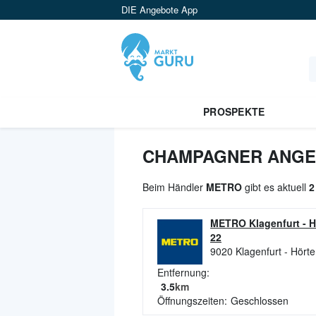
DIE Angebote App
PROSPEKTE
CHAMPAGNER ANGEB
Beim Händler
METRO
gibt es aktuell
2
METRO Klagenfurt - H
22
9020
Klagenfurt - Hört
Entfernung:
3.5
km
Öffnungszeiten:
Geschlossen