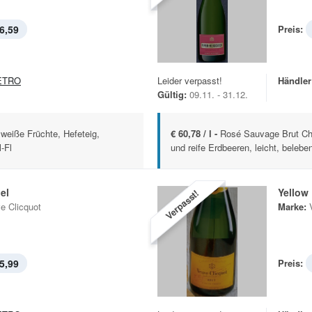
6,59
Preis:
ETRO
Leider verpasst!
Händler
Gültig:
09.11. - 31.12.
weiße Früchte, Hefeteig,
€ 60,78 / l -
Rosé Sauvage Brut C
-Fl
und reife Erdbeeren, leicht, beleben
el
Yellow
Verpasst!
e Clicquot
Marke:
5,99
Preis: