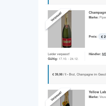
Champagn
Verpasst!
Marke:
Pipe
Preis:
€ 2
Leider verpasst!
Händler:
M
Gültig:
17.10. - 24.12.
€ 39,98 / l -
Brut, Champagne im Gesch
Yellow Lab
Verpasst!
Marke:
Veuv