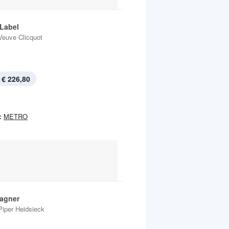
 Label
Veuve Clicquot
€ 226,80
:
METRO
agner
Piper Heidsieck