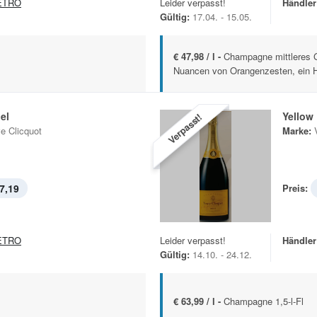
ETRO
Leider verpasst!
Händler
Gültig:
17.04. - 15.05.
€ 47,98 / l -
Champagne mittleres Ge
Nuancen von Orangenzesten, ein H
el
Yellow
Verpasst!
e Clicquot
Marke:
7,19
Preis:
ETRO
Leider verpasst!
Händler
Gültig:
14.10. - 24.12.
€ 63,99 / l -
Champagne 1,5-l-Fl