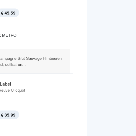
€ 45,59
:
METRO
hampagne Brut Sauvage Himbeeren
d, delikat un...
 Label
Veuve Clicquot
€ 35,99