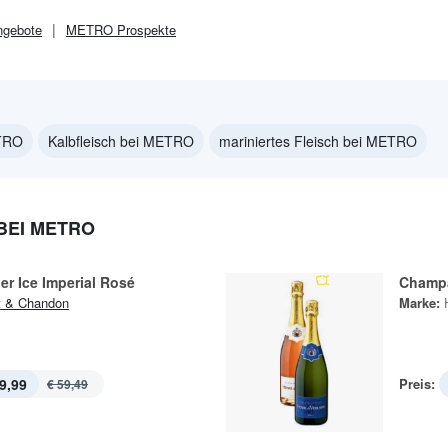
gebote
METRO
Prospekte
TRO
Kalbfleisch bei METRO
mariniertes Fleisch bei METRO
BEI METRO
r Ice Imperial Rosé
Champa
 & Chandon
Marke:
9,99
Preis:
€ 59,49