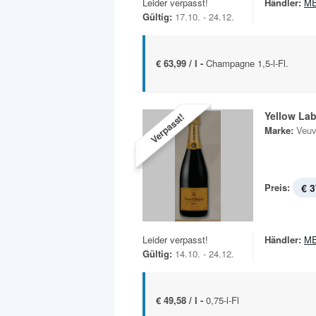
Leider verpasst!
Händler:
M
Gültig:
17.10. - 24.12.
€ 63,99 / l -
Champagne 1,5-l-Fl.
Yellow Lab
Verpasst!
Marke:
Veuv
Preis:
€ 3
Leider verpasst!
Händler:
M
Gültig:
14.10. - 24.12.
€ 49,58 / l -
0,75-l-Fl