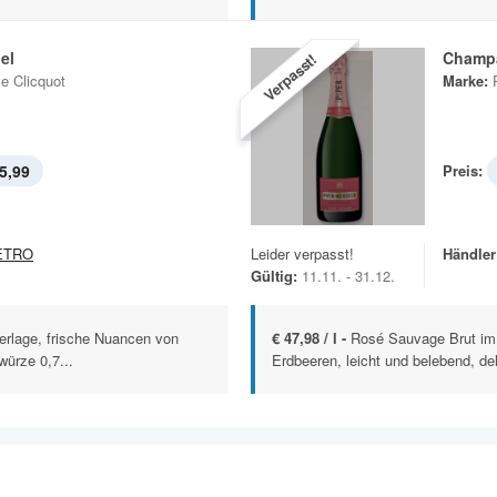
el
Champ
Verpasst!
e Clicquot
Marke:
5,99
Preis:
ETRO
Leider verpasst!
Händler
Gültig:
11.11. - 31.12.
Perlage, frische Nuancen von
€ 47,98 / l -
Rosé Sauvage Brut im 
ürze 0,7...
Erdbeeren, leicht und belebend, del