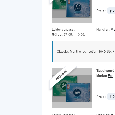
Preis:
€ 2
Leider verpasst!
Händler:
M
Gültig:
27.05. - 10.06.
Classic, Menthol od. Lotion 30x9-Stk-
Taschentü
Verpasst!
Marke:
Feh
Preis:
€ 2
Leider verpasst!
Händler:
M