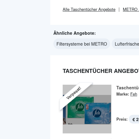
Alle
Taschentücher
Angebote
METRO
Ähnliche Angebote:
Filtersysteme bei METRO
Lufterfrisc
TASCHENTÜCHER ANGEBOT
Taschentü
Verpasst!
Marke:
Feh
Preis:
€ 2