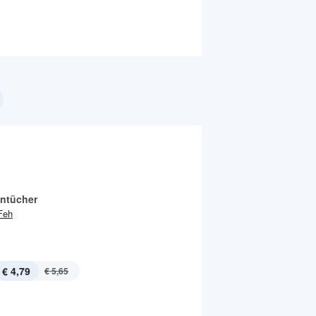
ntücher
Feh
€ 4,79
€ 5,65