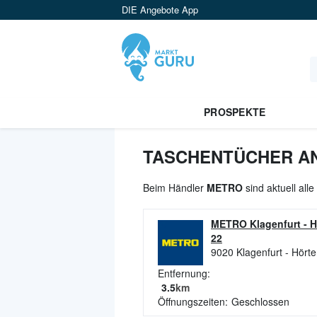
DIE Angebote App
PROSPEKTE
TASCHENTÜCHER AN
Beim Händler
METRO
sind aktuell al
METRO Klagenfurt - H
22
9020
Klagenfurt - Hört
Entfernung:
3.5
km
Öffnungszeiten:
Geschlossen