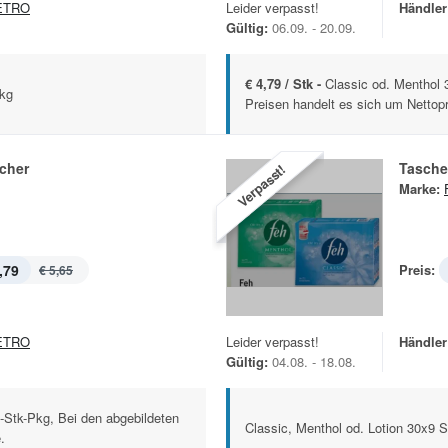
ETRO
Leider verpasst!
Händler
Gültig:
06.09. - 20.09.
€ 4,79 / Stk -
Classic od. Menthol 
Pkg
Preisen handelt es sich um Nettopr
cher
Tasche
Verpasst!
Marke:
,79
Preis:
€ 5,65
ETRO
Leider verpasst!
Händler
Gültig:
04.08. - 18.08.
-Stk-Pkg, Bei den abgebildeten
Classic, Menthol od. Lotion 30x9 
.