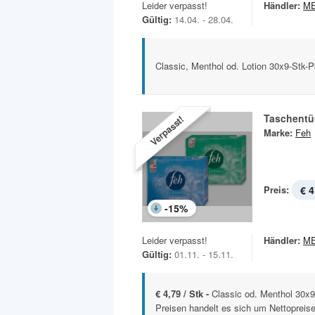
Leider verpasst!
Händler:
M
Gültig:
14.04. - 28.04.
Classic, Menthol od. Lotion 30x9-Stk-
Taschentü
Verpasst!
Marke:
Feh
Preis:
€ 4
-
15
%
Leider verpasst!
Händler:
M
Gültig:
01.11. - 15.11.
€ 4,79 / Stk -
Classic od. Menthol 30x9
Preisen handelt es sich um Nettopreise