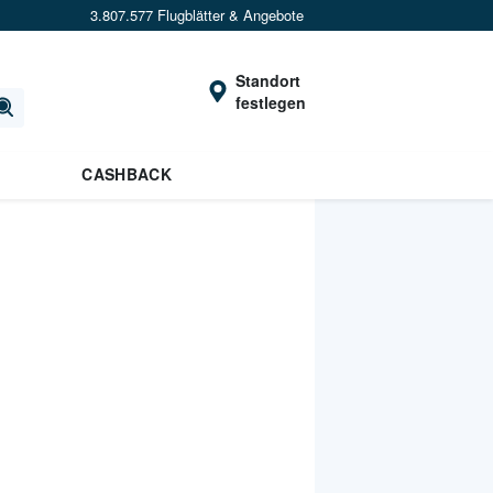
3.807.577 Flugblätter & Angebote
Standort
festlegen
CASHBACK