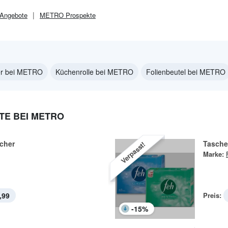
Angebote
METRO
Prospekte
her bei METRO
Küchenrolle bei METRO
Folienbeutel bei METRO
E BEI METRO
cher
Tasche
Verpasst!
Marke:
,99
Preis:
-
15
%