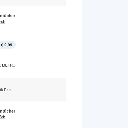
ntücher
Feh
€ 2,99
:
METRO
Stk-Pkg
ntücher
Feh