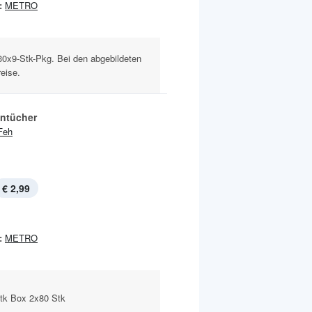
:
METRO
30x9-Stk-Pkg. Bei den abgebildeten
eise.
ntücher
Feh
€ 2,99
:
METRO
Stk Box 2x80 Stk