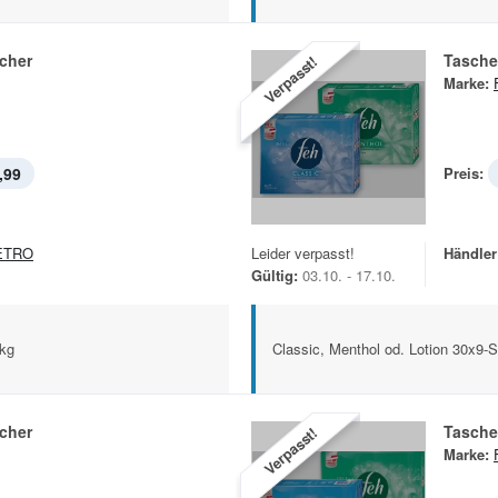
cher
Tasche
Verpasst!
Marke:
,99
Preis:
ETRO
Leider verpasst!
Händler
Gültig:
03.10. - 17.10.
Pkg
Classic, Menthol od. Lotion 30x9-
cher
Tasche
Verpasst!
Marke: