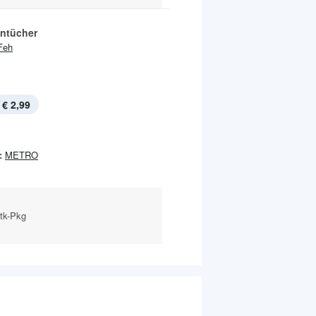
ntücher
Feh
€ 2,99
:
METRO
Stk-Pkg