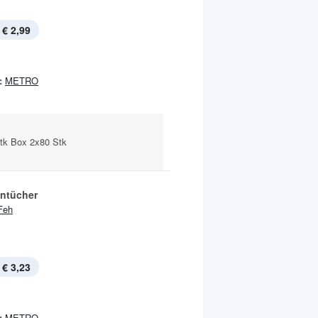
€ 2,99
:
METRO
Stk Box 2x80 Stk
ntücher
Feh
€ 3,23
:
METRO