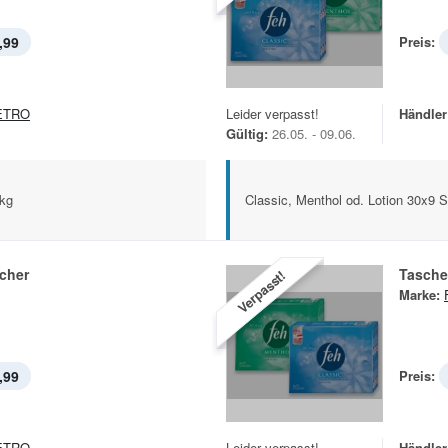
,99
Preis:
ETRO
Leider verpasst!
Händler
Gültig:
26.05. - 09.06.
Pkg
Classic, Menthol od. Lotion 30x9 
cher
Tasche
Verpasst!
Marke:
,99
Preis:
ETRO
Leider verpasst!
Händler