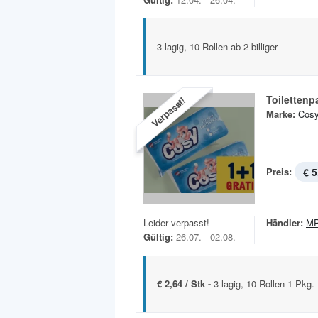
3-lagig, 10 Rollen ab 2 billiger
Toilettenp
Verpasst!
Marke:
Cos
Preis:
€ 5
Leider verpasst!
Händler:
MP
Gültig:
26.07. - 02.08.
€ 2,64 / Stk -
3-lagig, 10 Rollen 1 Pkg.