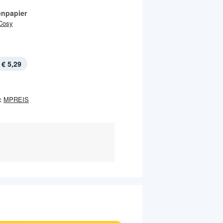
enpapier
Cosy
€ 5,29
:
MPREIS