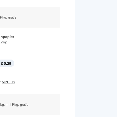
Pkg. gratis
enpapier
Cosy
€ 5,29
:
MPREIS
Pkg. + 1 Pkg. gratis