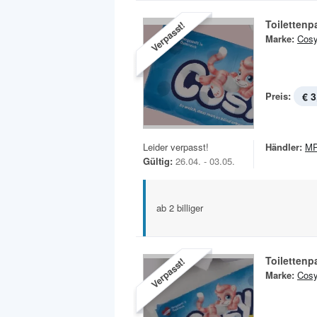
Toilettenp
Verpasst!
Marke:
Cos
Preis:
€ 3
Leider verpasst!
Händler:
MP
Gültig:
26.04. - 03.05.
ab 2 billiger
Toilettenp
Verpasst!
Marke:
Cos