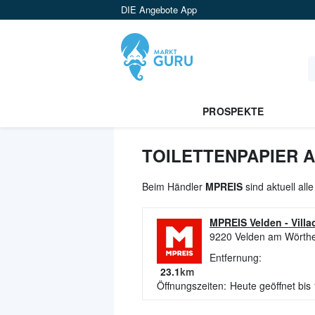
DIE Angebote App
PROSPEKTE
TOILETTENPAPIER 
Beim Händler
MPREIS
sind aktuell all
MPREIS Velden
-
Villa
9220
Velden am Wörth
Entfernung:
23.1
km
Öffnungszeiten:
Heute geöffnet bis