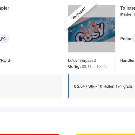
apier
Toilett
Verpasst!
y
Marke:
,29
Preis:
REIS
Leider verpasst!
Händler
Gültig:
08.11. - 15.11.
€ 2,64 / Stk -
10 Rollen 1+1 gratis