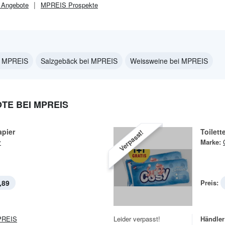
Angebote
MPREIS
Prospekte
i MPREIS
Salzgebäck bei MPREIS
Weissweine bei MPREIS
TE BEI MPREIS
apier
Toilett
Verpasst!
y
Marke:
,89
Preis:
REIS
Leider verpasst!
Händler