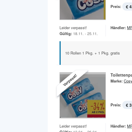
Preis:
€ 4
Leider verpasst!
Händler:
MP
Gültig:
18.11. - 25.11.
10 Rollen 1 Pkg. + 1 Pkg. gratis
Toilettenp
Verpasst!
Marke:
Cos
Preis:
€ 3
Leider verpasst!
Händler:
MP
Gültig:
12.04. - 26.04.