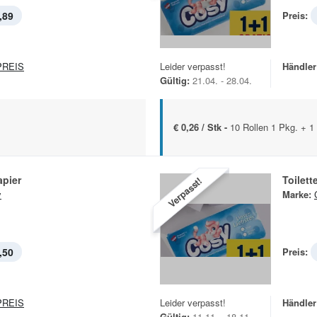
,89
Preis:
REIS
Leider verpasst!
Händler
Gültig:
21.04. - 28.04.
€ 0,26 / Stk -
10 Rollen 1 Pkg. + 1 
apier
Toilett
Verpasst!
y
Marke:
,50
Preis:
REIS
Leider verpasst!
Händler
Gültig:
11.11. - 18.11.