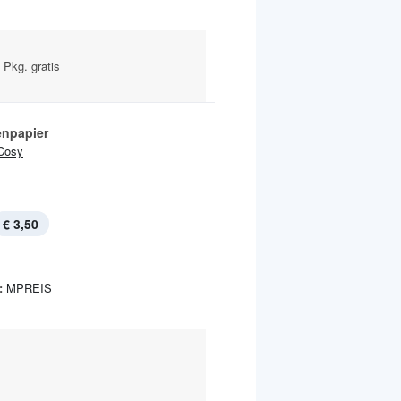
 Pkg. gratis
enpapier
Cosy
€ 3,50
:
MPREIS