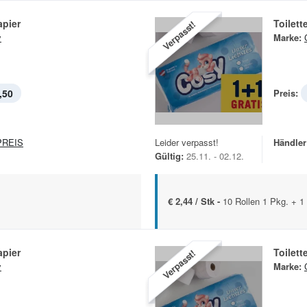
apier
Toilett
Verpasst!
y
Marke:
,50
Preis:
REIS
Leider verpasst!
Händler
Gültig:
25.11. - 02.12.
€ 2,44 / Stk -
10 Rollen 1 Pkg. + 1 
apier
Toilett
Verpasst!
y
Marke: