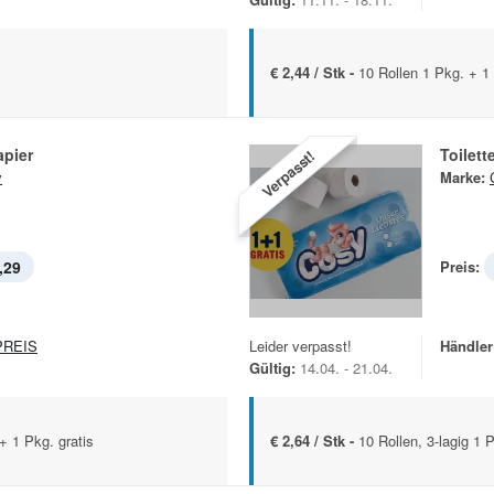
€ 2,44 / Stk -
10 Rollen 1 Pkg. + 1 
apier
Toilett
Verpasst!
y
Marke:
,29
Preis:
REIS
Leider verpasst!
Händler
Gültig:
14.04. - 21.04.
 + 1 Pkg. gratis
€ 2,64 / Stk -
10 Rollen, 3-lagig 1 