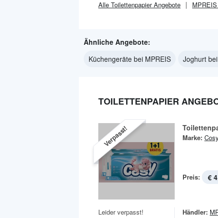
Alle
Toilettenpapier
Angebote
MPREIS
Ähnliche Angebote:
Küchengeräte bei MPREIS
Joghurt be
TOILETTENPAPIER ANGEBO
Toilettenp
Verpasst!
Marke:
Cos
Preis:
€ 4
Leider verpasst!
Händler:
MP