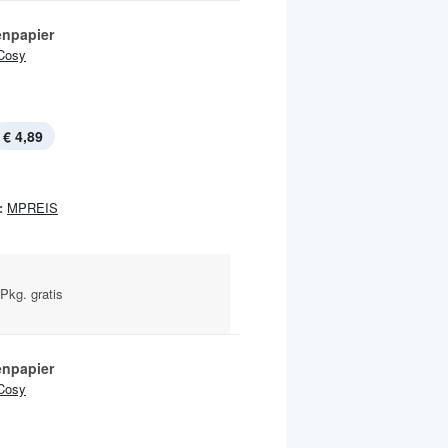
enpapier
Cosy
€ 4,89
:
MPREIS
Pkg. gratis
enpapier
Cosy