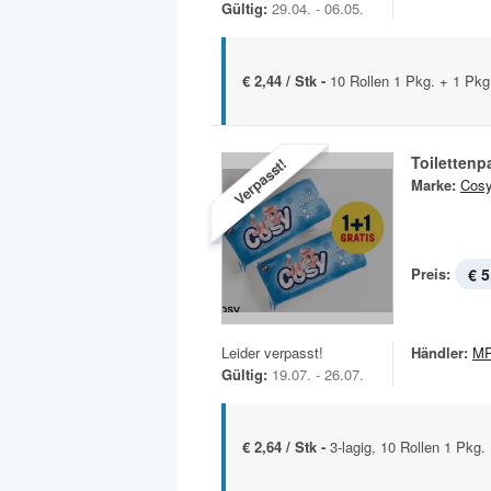
Gültig:
29.04. - 06.05.
€ 2,44 / Stk -
10 Rollen 1 Pkg. + 1 Pkg.
Toilettenp
Verpasst!
Marke:
Cos
Preis:
€ 5
Leider verpasst!
Händler:
MP
Gültig:
19.07. - 26.07.
€ 2,64 / Stk -
3-lagig, 10 Rollen 1 Pkg.