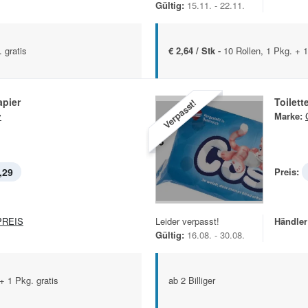
Gültig:
15.11. - 22.11.
 gratis
€ 2,64 / Stk -
10 Rollen, 1 Pkg. + 1
apier
Toilett
Verpasst!
y
Marke:
,29
Preis:
REIS
Leider verpasst!
Händler
Gültig:
16.08. - 30.08.
 + 1 Pkg. gratis
ab 2 Billiger