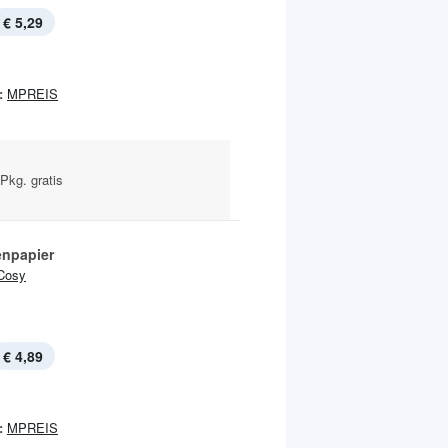
€ 5,29
:
MPREIS
Pkg. gratis
enpapier
Cosy
€ 4,89
:
MPREIS