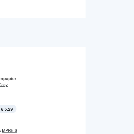
enpapier
Cosy
€ 5,29
:
MPREIS