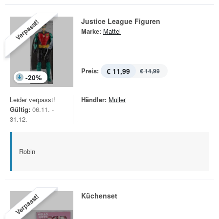
Justice League Figuren
Verpasst!
Marke:
Mattel
Preis:
€ 11,99
€ 14,99
-
20
%
Leider verpasst!
Händler:
Müller
Gültig:
06.11. -
31.12.
Robin
Küchenset
Verpasst!