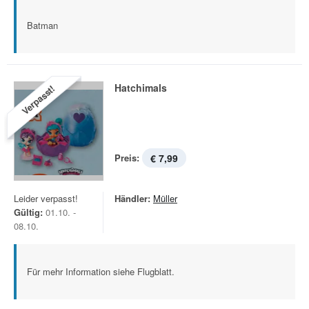
Batman
Hatchimals
Verpasst!
Preis:
€ 7,99
Leider verpasst!
Händler:
Müller
Gültig:
01.10. -
08.10.
Für mehr Information siehe Flugblatt.