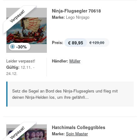
Ninja-Flugsegler 70618
Verpasst!
Marke:
Lego Ninjago
Preis:
€ 89,95
€ 129,00
-
30
%
Leider verpasst!
Händler:
Müller
Gültig:
12.11. -
24.12.
Setz die Segel an Bord des Ninja-Flugseglers und flieg mit
deinen Ninja-Helden los, um ihre gefährli...
Hatchimals Colleggtibles
Verpasst!
Marke:
Spin Master