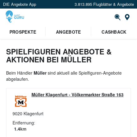
DIE Angebote App
3.813.895 Flugblätter & Angebote
St
×
PROSPEKTE
ANGEBOTE
CASHBACK
Verrate uns deinen Standort um
Angebote in deiner Nähe
zu
sehen.
SPIELFIGUREN ANGEBOTE &
AKTIONEN BEI MÜLLER
Standort festlegen
Beim Händler
Müller
sind aktuell alle Spielfiguren-Angebote
abgelaufen.
Müller Klagenfurt
-
Völkermarkter Straße 163
9020
Klagenfurt
Entfernung:
1.4
km