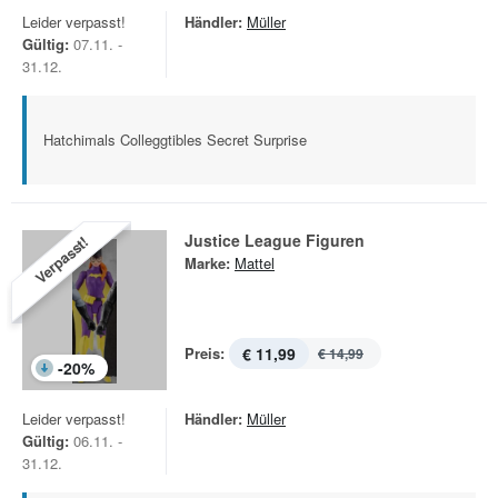
Leider verpasst!
Händler:
Müller
Gültig:
07.11. -
31.12.
Hatchimals Colleggtibles Secret Surprise
Justice League Figuren
Verpasst!
Marke:
Mattel
Preis:
€ 11,99
€ 14,99
-
20
%
Leider verpasst!
Händler:
Müller
Gültig:
06.11. -
31.12.