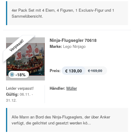
4er Pack Set mit 4 Eiern, 4 Figuren, 1 Exclusiv-Figur und 1
Sammelübersicht.
Ninja-Flugsegler 70618
Verpasst!
Marke:
Lego Ninjago
Preis:
€ 139,00
€ 169,00
-
18
%
Leider verpasst!
Händler:
Müller
Gültig:
06.11. -
31.12.
Alle Mann an Bord des Ninja-Flugseglers, der über Anker
verfügt, die gelichtet und gesetzt werden kö...