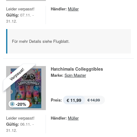
Leider verpasst!
Händler:
Müller
Gültig:
07.11. -
31.12.
Für mehr Details siehe Flugblatt.
Hatchimals Colleggtibles
Verpasst!
Marke:
Spin Master
Preis:
€ 11,99
€ 14,99
-
20
%
Leider verpasst!
Händler:
Müller
Gültig:
06.11. -
31.12.