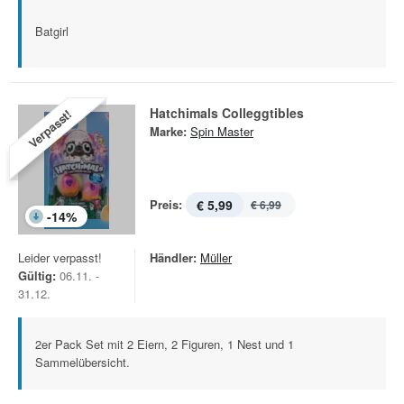
Batgirl
Hatchimals Colleggtibles
Verpasst!
Marke:
Spin Master
Preis:
€ 5,99
€ 6,99
-
14
%
Leider verpasst!
Händler:
Müller
Gültig:
06.11. -
31.12.
2er Pack Set mit 2 Eiern, 2 Figuren, 1 Nest und 1
Sammelübersicht.