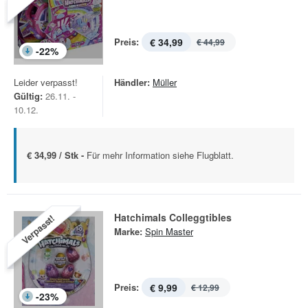
Preis:
€ 34,99
€ 44,99
-
22
%
Leider verpasst!
Händler:
Müller
Gültig:
26.11. -
10.12.
€ 34,99 / Stk -
Für mehr Information siehe Flugblatt.
Hatchimals Colleggtibles
Verpasst!
Marke:
Spin Master
Preis:
€ 9,99
€ 12,99
-
23
%