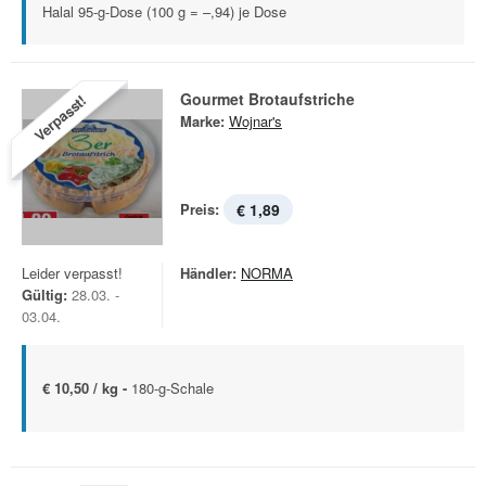
Halal 95-g-Dose (100 g = –,94) je Dose
Gourmet Brotaufstriche
Verpasst!
Marke:
Wojnar's
Preis:
€ 1,89
Leider verpasst!
Händler:
NORMA
Gültig:
28.03. -
03.04.
€ 10,50 / kg -
180-g-Schale