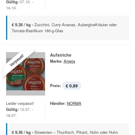
Gültig:
07.10. -
14.10.
€ 9,38 / kg -
Zucchini, Curry-Ananas, AubergineKräuter oder
Tomate-Basilikum 180-g-Glas
Aufstriche
Verpasst!
Marke:
Argeta
Preis:
€ 0,89
Leider verpasst!
Händler:
NORMA
Gültig:
12.07. -
18.07.
€ 9,36 / kg -
Slowenien – Thunfisch, Pikant, Huhn oder Huhn