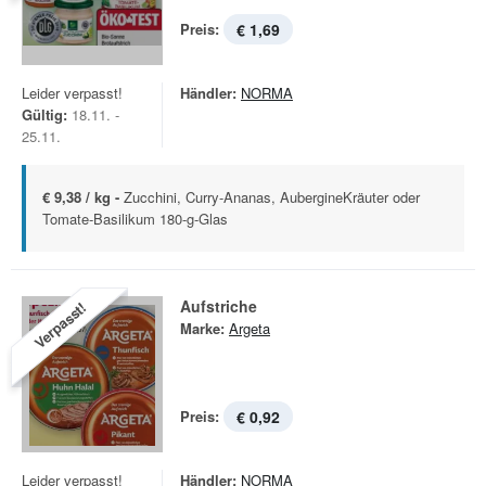
Preis:
€ 1,69
Leider verpasst!
Händler:
NORMA
Gültig:
18.11. -
25.11.
€ 9,38 / kg -
Zucchini, Curry-Ananas, AubergineKräuter oder
Tomate-Basilikum 180-g-Glas
Aufstriche
Verpasst!
Marke:
Argeta
Preis:
€ 0,92
Leider verpasst!
Händler:
NORMA