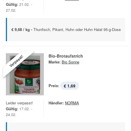
Gültig:
21.02. -
27.02.
€ 9,68 / kg -
Thunfisch, Pikant, Huhn oder Huhn Halal 95-g-Dose
Bio-Brotaufstrich
Verpasst!
Marke:
Bio Sonne
Preis:
€ 1,69
Leider verpasst!
Händler:
NORMA
Gültig:
17.02. -
24.02.