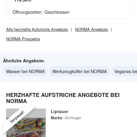
Öffnungszeiten:
Geschlossen
Alle
herzhafte Aufstriche
Angebote
NORMA
Angebote
NORMA
Prospekte
Ähnliche Angebote:
Wasser bei NORMA
Werkzeugkoffer bei NORMA
Veganes b
HERZHAFTE AUFSTRICHE ANGEBOTE BEI
NORMA
Liptauer
Verpasst!
Marke:
Aichinger