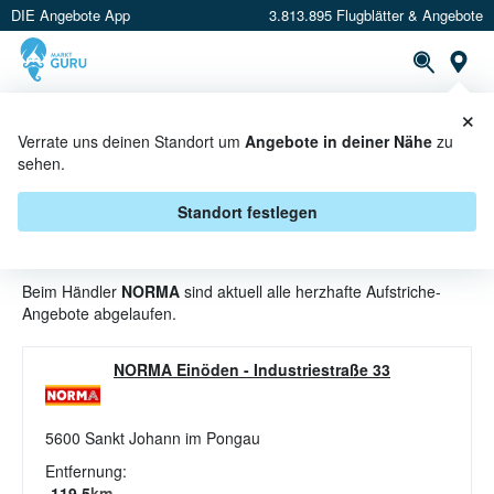
DIE Angebote App
3.813.895 Flugblätter & Angebote
St
×
PROSPEKTE
ANGEBOTE
CASHBACK
Verrate uns deinen Standort um
Angebote in deiner Nähe
zu
sehen.
HERZHAFTE AUFSTRICHE
ANGEBOTE & AKTIONEN BEI
Standort festlegen
NORMA
Beim Händler
NORMA
sind aktuell alle herzhafte Aufstriche-
Angebote abgelaufen.
NORMA Einöden
-
Industriestraße 33
5600
Sankt Johann im Pongau
Entfernung:
119.5
km