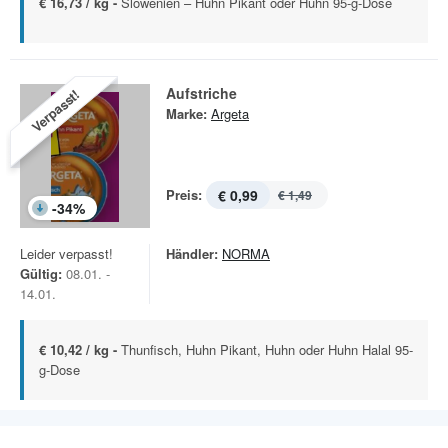
€ 16,73 / kg -
Slowenien – Huhn Pikant oder Huhn 95-g-Dose
Aufstriche
Verpasst!
Marke:
Argeta
Preis:
€ 0,99
€ 1,49
-
34
%
Leider verpasst!
Händler:
NORMA
Gültig:
08.01. -
14.01.
€ 10,42 / kg -
Thunfisch, Huhn Pikant, Huhn oder Huhn Halal 95-
g-Dose