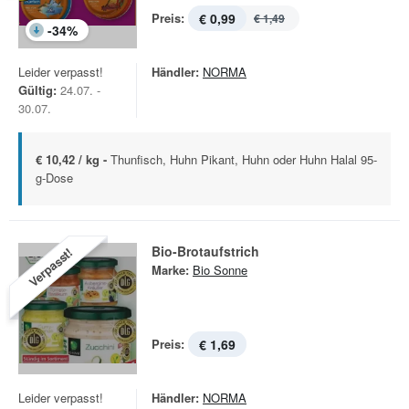
Preis:
€ 0,99
€ 1,49
-
34
%
Leider verpasst!
Händler:
NORMA
Gültig:
24.07. -
30.07.
€ 10,42 / kg -
Thunfisch, Huhn Pikant, Huhn oder Huhn Halal 95-
g-Dose
Bio-Brotaufstrich
Verpasst!
Marke:
Bio Sonne
Preis:
€ 1,69
Leider verpasst!
Händler:
NORMA