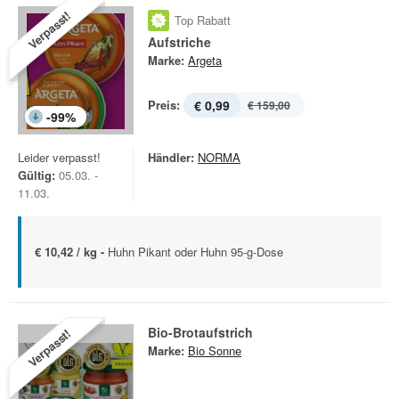
Verpasst!
Top Rabatt
Aufstriche
Marke:
Argeta
Preis:
€ 0,99
€ 159,00
-
99
%
Leider verpasst!
Händler:
NORMA
Gültig:
05.03. -
11.03.
€ 10,42 / kg -
Huhn Pikant oder Huhn 95-g-Dose
Bio-Brotaufstrich
Verpasst!
Marke:
Bio Sonne