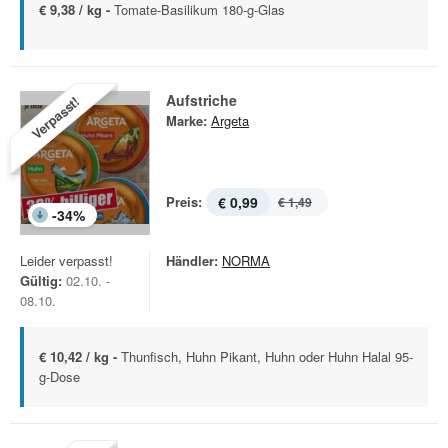
€ 9,38 / kg -
Tomate-Basilikum 180-g-Glas
Aufstriche
Verpasst!
Marke:
Argeta
Preis:
€ 0,99
€ 1,49
-
34
%
Leider verpasst!
Händler:
NORMA
Gültig:
02.10. -
08.10.
€ 10,42 / kg -
Thunfisch, Huhn Pikant, Huhn oder Huhn Halal 95-
g-Dose