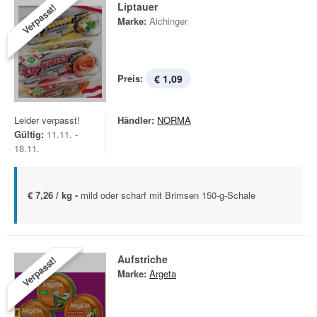
Liptauer
Verpasst!
Marke:
Aichinger
Preis:
€ 1,09
Leider verpasst!
Händler:
NORMA
Gültig:
11.11. -
18.11.
€ 7,26 / kg -
mild oder scharf mit Brimsen 150-g-Schale
Aufstriche
Verpasst!
Marke:
Argeta