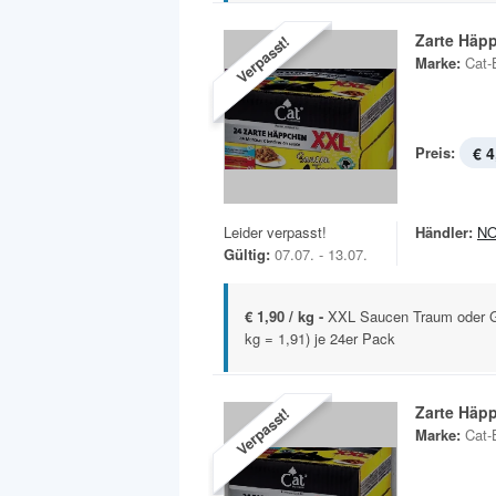
Zarte Häp
Verpasst!
Marke:
Cat-
Preis:
€ 4
Leider verpasst!
Händler:
N
Gültig:
07.07. - 13.07.
€ 1,90 / kg -
XXL Saucen Traum oder G
kg = 1,91) je 24er Pack
Zarte Häp
Verpasst!
Marke:
Cat-