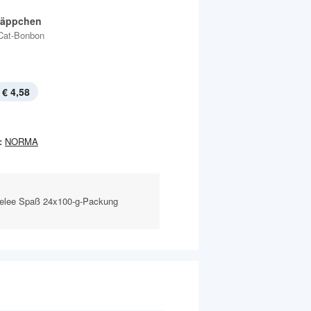
Häppchen
Cat-Bonbon
€ 4,58
:
NORMA
elee Spaß 24x100-g-Packung