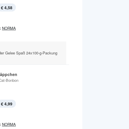
€ 4,58
:
NORMA
er Gelee Spaß 24x100-g-Packung
Häppchen
Cat-Bonbon
€ 4,99
:
NORMA