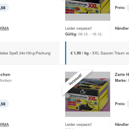
,58
Preis:
ORMA
Leider verpasst!
Händler
Gültig:
09.12. - 16.12.
Gelee Spaß 24x100-g-Packung
€ 1,90 / kg -
XXL Saucen Traum od
pchen
Zarte 
Verpasst!
Bonbon
Marke:
,58
Preis:
ORMA
Leider verpasst!
Händler