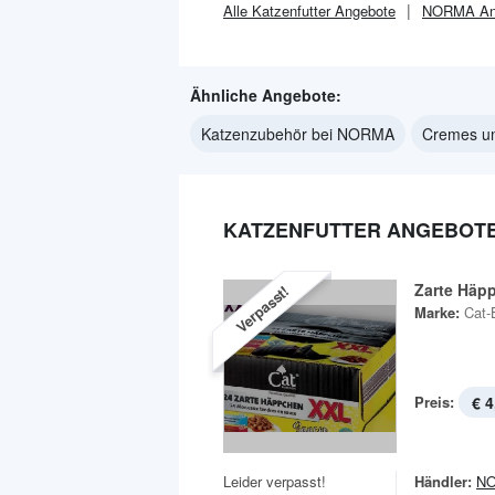
Alle
Katzenfutter
Angebote
NORMA
An
Ähnliche Angebote:
Katzenzubehör bei NORMA
Cremes u
KATZENFUTTER ANGEBOTE
Zarte Häp
Verpasst!
Marke:
Cat-
Preis:
€ 4
Leider verpasst!
Händler:
N