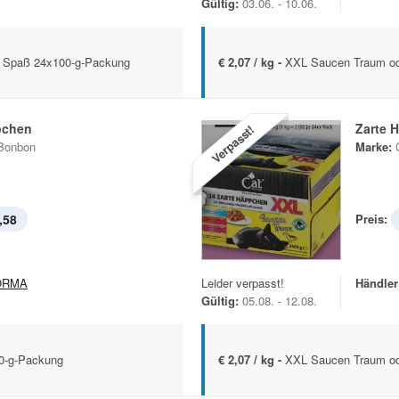
Gültig:
03.06. - 10.06.
e Spaß 24x100-g-Packung
€ 2,07 / kg -
XXL Saucen Traum od
pchen
Zarte 
Verpasst!
Bonbon
Marke:
,58
Preis:
ORMA
Leider verpasst!
Händler
Gültig:
05.08. - 12.08.
0-g-Packung
€ 2,07 / kg -
XXL Saucen Traum od