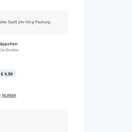
elee Spaß 24x100-g-Packung
Häppchen
Cat-Bonbon
€ 4,58
:
NORMA