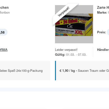
pchen
Zarte 
Verpasst!
Bonbon
Marke:
,58
Preis:
ORMA
Leider verpasst!
Händler
Gültig:
01.03. - 07.03.
Gelee Spaß 24x100-g-Packung
€ 1,90 / kg -
Saucen Traum oder G