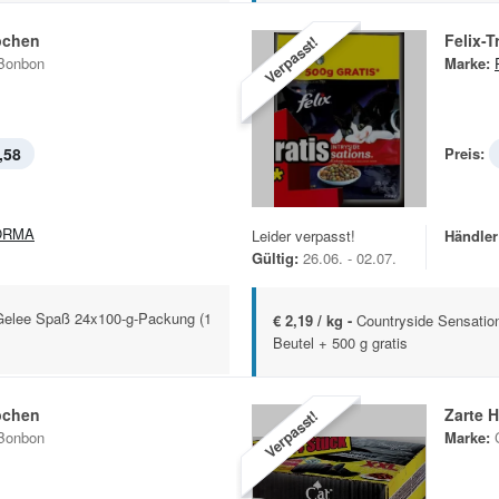
pchen
Felix-T
Verpasst!
Bonbon
Marke:
,58
Preis:
ORMA
Leider verpasst!
Händler
Gültig:
26.06. - 02.07.
elee Spaß 24x100-g-Packung (1
€ 2,19 / kg -
Countryside Sensatio
Beutel + 500 g gratis
pchen
Zarte 
Verpasst!
Bonbon
Marke: