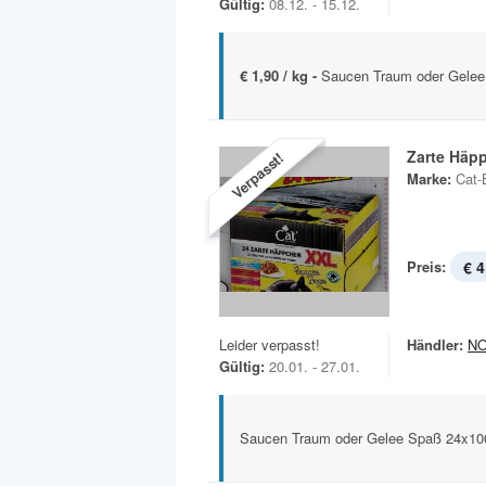
Gültig:
08.12. - 15.12.
€ 1,90 / kg -
Saucen Traum oder Gele
Zarte Häp
Verpasst!
Marke:
Cat-
Preis:
€ 4
Leider verpasst!
Händler:
N
Gültig:
20.01. - 27.01.
Saucen Traum oder Gelee Spaß 24x10