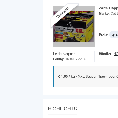
Zarte Häp
Verpasst!
Marke:
Cat-
Preis:
€ 4
Leider verpasst!
Händler:
N
Gültig:
16.08. - 22.08.
€ 1,90 / kg -
XXL Saucen Traum oder 
HIGHLIGHTS