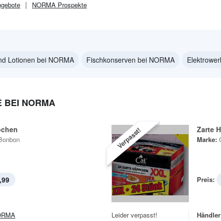
gebote
NORMA
Prospekte
nd Lotionen bei NORMA
Fischkonserven bei NORMA
Elektrowe
 BEI NORMA
pchen
Zarte 
Verpasst!
Bonbon
Marke:
,99
Preis:
ORMA
Leider verpasst!
Händler