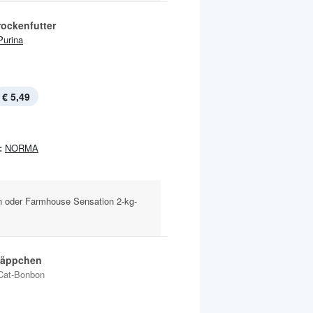
rockenfutter
Purina
€ 5,49
:
NORMA
n oder Farmhouse Sensation 2-kg-
Häppchen
Cat-Bonbon