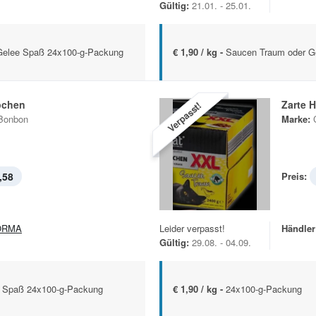
Gültig:
21.01. - 25.01.
Gelee Spaß 24x100-g-Packung
€ 1,90 / kg -
Saucen Traum oder G
pchen
Zarte 
Verpasst!
Bonbon
Marke:
,58
Preis:
ORMA
Leider verpasst!
Händler
Gültig:
29.08. - 04.09.
e Spaß 24x100-g-Packung
€ 1,90 / kg -
24x100-g-Packung