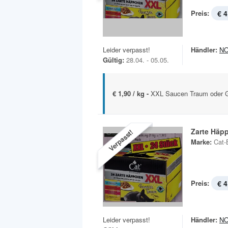
Preis:
€ 4
Leider verpasst!
Händler:
N
Gültig:
28.04. - 05.05.
€ 1,90 / kg -
XXL Saucen Traum oder 
Zarte Häp
Verpasst!
Marke:
Cat-
Preis:
€ 4
Leider verpasst!
Händler:
N