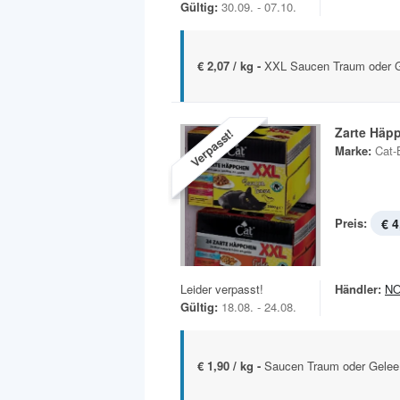
Gültig:
30.09. - 07.10.
€ 2,07 / kg -
XXL Saucen Traum oder 
Zarte Häp
Verpasst!
Marke:
Cat-
Preis:
€ 4
Leider verpasst!
Händler:
N
Gültig:
18.08. - 24.08.
€ 1,90 / kg -
Saucen Traum oder Gele