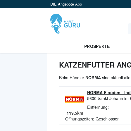
DIE Angebote App
PROSPEKTE
KATZENFUTTER ANG
Beim Händler
NORMA
sind aktuell all
NORMA Einöden
-
Ind
5600
Sankt Johann im
Entfernung:
119.5
km
Öffnungszeiten:
Geschlossen