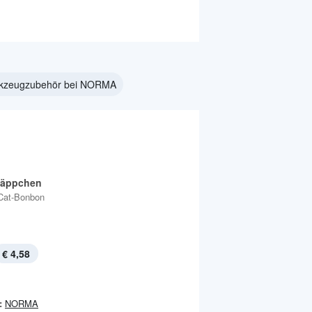
rkzeugzubehör bei NORMA
Häppchen
Cat-Bonbon
€ 4,58
:
NORMA