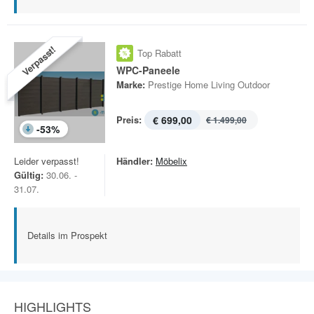
Verpasst!
Top Rabatt
WPC-Paneele
Marke:
Prestige Home Living Outdoor
Preis:
€ 699,00
€ 1.499,00
-
53
%
Leider verpasst!
Händler:
Möbelix
Gültig:
30.06. -
31.07.
Details im Prospekt
HIGHLIGHTS