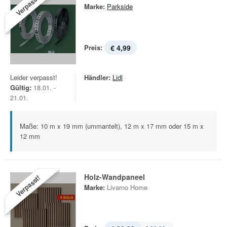
Verpasst!
Marke:
Parkside
Preis:
€ 4,99
Leider verpasst!
Händler:
Lidl
Gültig:
18.01. -
21.01.
Maße: 10 m x 19 mm (ummantelt), 12 m x 17 mm oder 15 m x
12 mm
Holz-Wandpaneel
Verpasst!
Marke:
Livarno Home