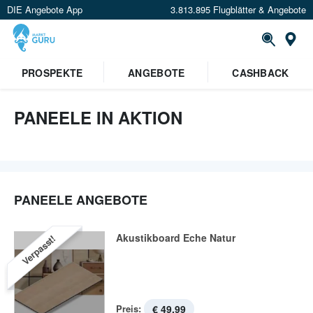
DIE Angebote App
3.813.895 Flugblätter & Angebote
St
PROSPEKTE
ANGEBOTE
CASHBACK
PANEELE IN AKTION
PANEELE ANGEBOTE
Akustikboard Eche Natur
Verpasst!
Preis:
€ 49,99