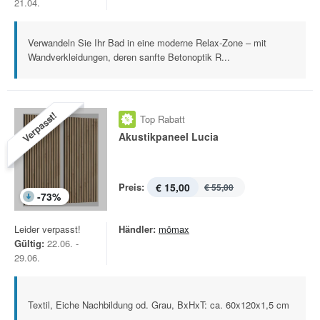
21.04.
Verwandeln Sie Ihr Bad in eine moderne Relax-Zone – mit
Wandverkleidungen, deren sanfte Betonoptik R...
Verpasst!
Top Rabatt
Akustikpaneel Lucia
Preis:
€ 15,00
€ 55,00
-
73
%
Leider verpasst!
Händler:
mömax
Gültig:
22.06. -
29.06.
Textil, Eiche Nachbildung od. Grau, BxHxT: ca. 60x120x1,5 cm