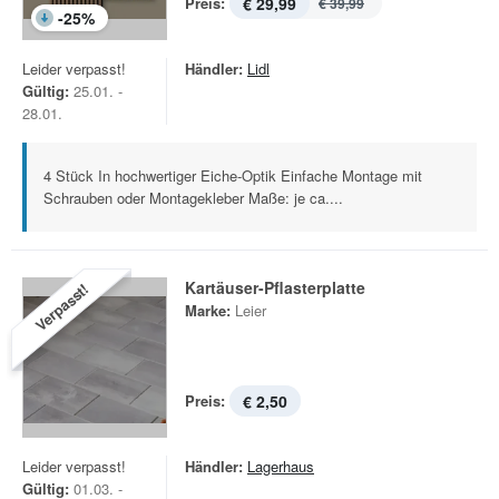
Preis:
€ 29,99
€ 39,99
-
25
%
Leider verpasst!
Händler:
Lidl
Gültig:
25.01. -
28.01.
4 Stück In hochwertiger Eiche-Optik Einfache Montage mit
Schrauben oder Montagekleber Maße: je ca....
Kartäuser-Pflasterplatte
Verpasst!
Marke:
Leier
Preis:
€ 2,50
Leider verpasst!
Händler:
Lagerhaus
Gültig:
01.03. -