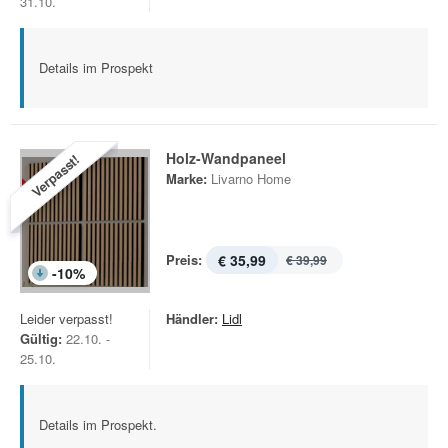
31.10.
Details im Prospekt
Holz-Wandpaneel
Verpasst!
Marke:
Livarno Home
Preis:
€ 35,99
€ 39,99
-
10
%
Leider verpasst!
Händler:
Lidl
Gültig:
22.10. -
25.10.
Details im Prospekt.