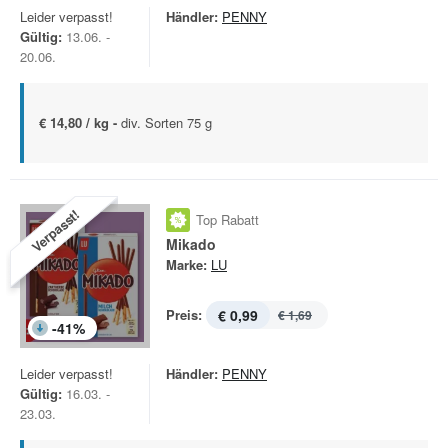
Leider verpasst!
Händler:
PENNY
Gültig:
13.06. -
20.06.
€ 14,80 / kg -
div. Sorten 75 g
Verpasst!
Top Rabatt
Mikado
Marke:
LU
Preis:
€ 0,99
€ 1,69
-
41
%
Leider verpasst!
Händler:
PENNY
Gültig:
16.03. -
23.03.