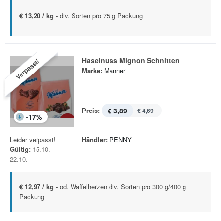
€ 13,20 / kg -
div. Sorten pro 75 g Packung
Haselnuss Mignon Schnitten
Verpasst!
Marke:
Manner
Preis:
€ 3,89
€ 4,69
-
17
%
Leider verpasst!
Händler:
PENNY
Gültig:
15.10. -
22.10.
€ 12,97 / kg -
od. Waffelherzen div. Sorten pro 300 g/400 g
Packung