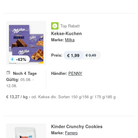
Top Rabatt
Kekse-Kuchen
Marke:
Milka
Preis:
€ 1,99
€ 3,49
-
43
%
Noch
4
Tage
Händler:
PENNY
Gültig:
05.08. -
12.08.
€ 13,27 / kg -
od. Kekse div. Sorten 150 g/156 g/ 175 g/185 g
Kinder Crunchy Cookies
Marke:
Ferrero