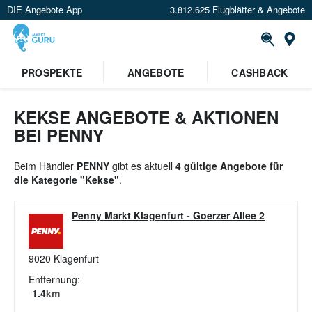
DIE Angebote App
3.812.625 Flugblätter & Angebote
St
PROSPEKTE
ANGEBOTE
CASHBACK
KEKSE ANGEBOTE & AKTIONEN
BEI PENNY
Beim Händler
PENNY
gibt es aktuell
4 gültige Angebote für
die Kategorie "Kekse"
.
Penny Markt Klagenfurt
-
Goerzer Allee 2
9020
Klagenfurt
Entfernung:
1.4
km