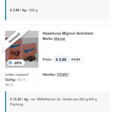
€ 3,96 / kg -
250 g
Haselnuss Mignon Schnitten
Verpasst!
Marke:
Manner
Preis:
€ 3,99
€ 4,99
-
20
%
Leider verpasst!
Händler:
PENNY
Gültig:
19.11. -
26.11.
€ 13,30 / kg -
od. Waffelherzen div. Sorten pro 300 g/400 g
Packung