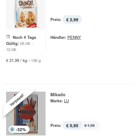
Preis:
€ 2,99
Noch
4
Tage
Händler:
PENNY
Gültig:
05.08. -
12.08.
€ 21,99 / kg -
136 g
Mikado
Verpasst!
Marke:
LU
Preis:
€ 0,95
€ 1,39
-
32
%