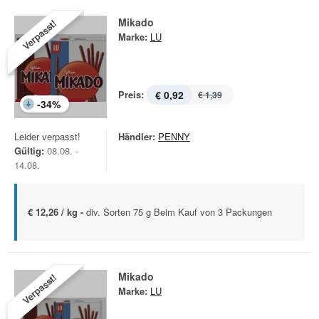
Mikado
Verpasst!
Marke:
LU
Preis:
€ 0,92
€ 1,39
-
34
%
Leider verpasst!
Händler:
PENNY
Gültig:
08.08. -
14.08.
€ 12,26 / kg -
div. Sorten 75 g Beim Kauf von 3 Packungen
Mikado
Verpasst!
Marke:
LU