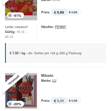
Preis:
€ 0,99
€ 1,69
-
41
%
Leider verpasst!
Händler:
PENNY
Gültig:
15.12. -
23.12.
€ 7,92 / kg -
div. Sorten pro 124 g–250 g Packung
Mikado
Verpasst!
Marke:
LU
Preis:
€ 1,11
€ 1,39
-
20
%