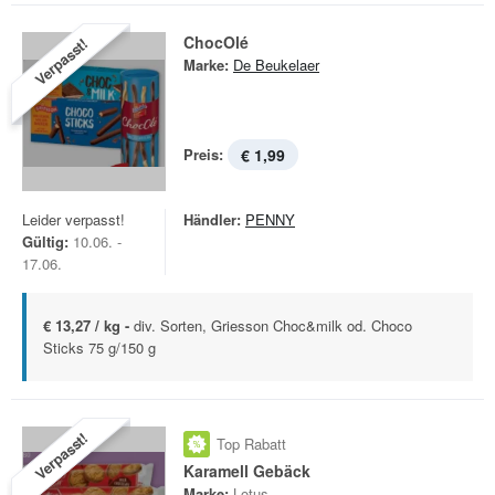
ChocOlé
Verpasst!
Marke:
De Beukelaer
Preis:
€ 1,99
Leider verpasst!
Händler:
PENNY
Gültig:
10.06. -
17.06.
€ 13,27 / kg -
div. Sorten, Griesson Choc&milk od. Choco
Sticks 75 g/150 g
Verpasst!
Top Rabatt
Karamell Gebäck
Marke:
Lotus