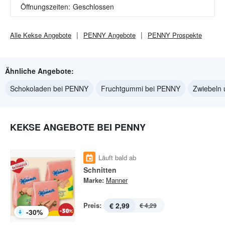
Öffnungszeiten:
Geschlossen
Alle
Kekse
Angebote
PENNY
Angebote
PENNY
Prospekte
Ähnliche Angebote:
Schokoladen bei PENNY
Fruchtgummi bei PENNY
Zwiebeln
KEKSE ANGEBOTE BEI PENNY
Läuft bald ab
Schnitten
Marke:
Manner
Preis:
€ 2,99
€ 4,29
-
30
%