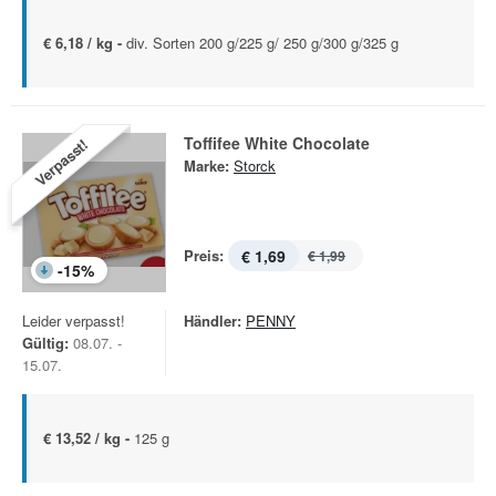
€ 6,18 / kg -
div. Sorten 200 g/225 g/ 250 g/300 g/325 g
Toffifee White Chocolate
Verpasst!
Marke:
Storck
Preis:
€ 1,69
€ 1,99
-
15
%
Leider verpasst!
Händler:
PENNY
Gültig:
08.07. -
15.07.
€ 13,52 / kg -
125 g