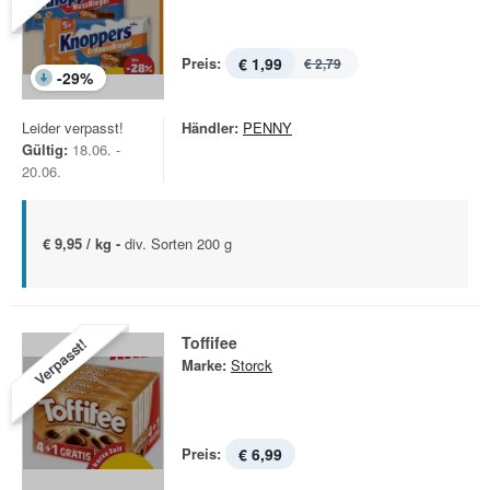
Preis:
€ 1,99
€ 2,79
-
29
%
Leider verpasst!
Händler:
PENNY
Gültig:
18.06. -
20.06.
€ 9,95 / kg -
div. Sorten 200 g
Toffifee
Verpasst!
Marke:
Storck
Preis:
€ 6,99