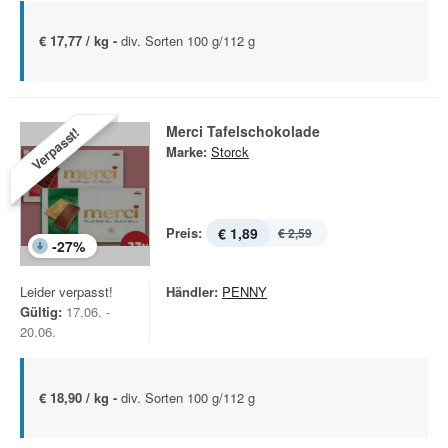
€ 17,77 / kg -
div. Sorten 100 g/112 g
Merci Tafelschokolade
Verpasst!
Marke:
Storck
Preis:
€ 1,89
€ 2,59
-
27
%
Leider verpasst!
Händler:
PENNY
Gültig:
17.06. -
20.06.
€ 18,90 / kg -
div. Sorten 100 g/112 g