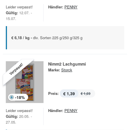
Leider verpasst!
Händler:
PENNY
Gültig:
12.07. -
15.07.
€ 6,18 / kg -
div. Sorten 225 g/250 g/325 g
Nimm2 Lachgummi
Verpasst!
Marke:
Storck
Preis:
€ 1,39
€ 1,69
-
18
%
Leider verpasst!
Händler:
PENNY
Gültig:
20.05. -
27.05.