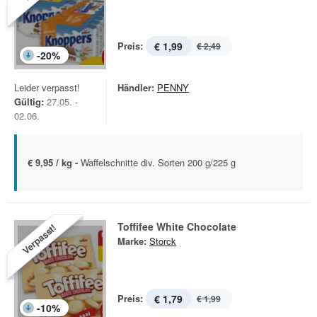
Preis:
€ 1,99
€ 2,49
-
20
%
Leider verpasst!
Händler:
PENNY
Gültig:
27.05. -
02.06.
€ 9,95 / kg -
Waffelschnitte div. Sorten 200 g/225 g
Toffifee White Chocolate
Verpasst!
Marke:
Storck
Preis:
€ 1,79
€ 1,99
-
10
%