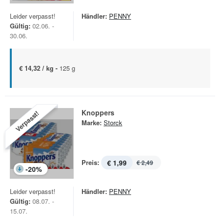
Leider verpasst!
Händler:
PENNY
Gültig:
02.06. -
30.06.
€ 14,32 / kg -
125 g
Knoppers
Verpasst!
Marke:
Storck
Preis:
€ 1,99
€ 2,49
-
20
%
Leider verpasst!
Händler:
PENNY
Gültig:
08.07. -
15.07.