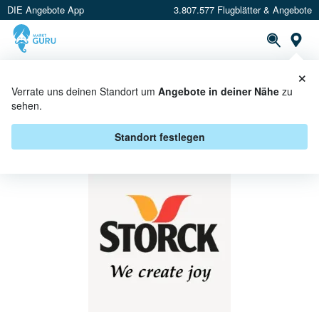
DIE Angebote App
3.807.577 Flugblätter & Angebote
St
×
PROSPEKTE
ANGEBOTE
CASHBACK
Verrate uns deinen Standort um
Angebote in deiner Nähe
zu
sehen.
STORCK BEI PENNY - ANGEBOTE
& AKTIONEN
Standort festlegen