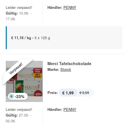
Leider verpasst!
Händler:
PENNY
Gültig:
10.06. -
17.06.
€ 11,18 / kg -
5 x 125 g
Merci Tafelschokolade
Verpasst!
Marke:
Storck
Preis:
€ 1,99
€ 2,59
-
23
%
Leider verpasst!
Händler:
PENNY
Gültig:
27.05. -
02.06.