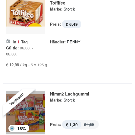
Toffifee
Marke:
Storck
Preis:
€ 6,49
In
1
Tag
Händler:
PENNY
Gültig:
06.08. -
08.08.
€ 12,98 / kg -
5 x 125 g
Nimm2 Lachgummi
Verpasst!
Marke:
Storck
Preis:
€ 1,39
€ 1,69
-
18
%