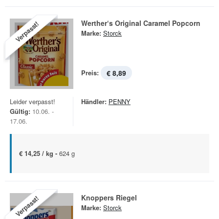
Werther‘s Original Caramel Popcorn
Verpasst!
Marke:
Storck
Preis:
€ 8,89
Leider verpasst!
Händler:
PENNY
Gültig:
10.06. -
17.06.
€ 14,25 / kg -
624 g
Knoppers Riegel
Verpasst!
Marke:
Storck