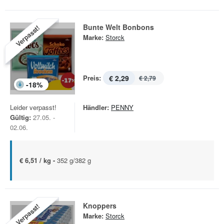
Bunte Welt Bonbons
Verpasst!
Marke:
Storck
Preis:
€ 2,29
€ 2,79
-
18
%
Leider verpasst!
Händler:
PENNY
Gültig:
27.05. -
02.06.
€ 6,51 / kg -
352 g/382 g
Knoppers
Verpasst!
Marke:
Storck