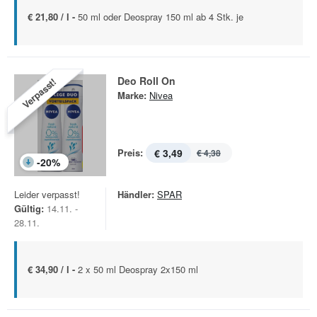
€ 21,80 / l -
50 ml oder Deospray 150 ml ab 4 Stk. je
Deo Roll On
Verpasst!
Marke:
Nivea
Preis:
€ 3,49
€ 4,38
-
20
%
Leider verpasst!
Händler:
SPAR
Gültig:
14.11. -
28.11.
€ 34,90 / l -
2 x 50 ml Deospray 2x150 ml