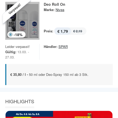
Deo Roll On
Verpasst!
Marke:
Nivea
Preis:
€ 1,79
€ 2,19
-
18
%
Leider verpasst!
Händler:
SPAR
Gültig:
13.03. -
27.03.
€ 35,80 / l -
50 ml oder Deo-Spray 150 ml ab 3 Stk.
HIGHLIGHTS