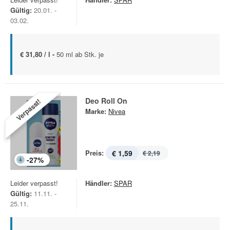
Gültig:
20.01. -
03.02.
€ 31,80 / l -
50 ml ab Stk. je
Deo Roll On
Verpasst!
Marke:
Nivea
Preis:
€ 1,59
€ 2,19
-
27
%
Leider verpasst!
Händler:
SPAR
Gültig:
11.11. -
25.11.