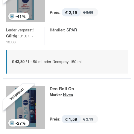
Preis:
€ 2,19
€ 3,69
-
41
%
Leider verpasst!
Händler:
SPAR
Gültig:
31.07. -
13.08.
€ 43,80 / l -
50 ml oder Deospray 150 ml
Deo Roll On
Verpasst!
Marke:
Nivea
Preis:
€ 1,59
€ 2,19
-
27
%