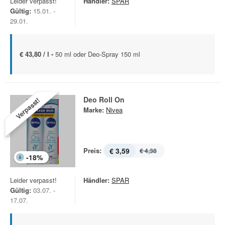
Leider verpasst!
Händler:
SPAR
Gültig:
15.01. -
29.01.
€ 43,80 / l -
50 ml oder Deo-Spray 150 ml
Deo Roll On
Verpasst!
Marke:
Nivea
Preis:
€ 3,59
€ 4,38
-
18
%
Leider verpasst!
Händler:
SPAR
Gültig:
03.07. -
17.07.