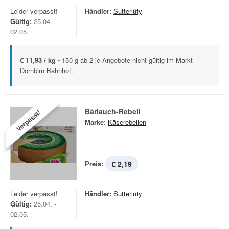
Leider verpasst!
Händler:
Sutterlüty
Gültig:
25.04. -
02.05.
€ 11,93 / kg -
150 g ab 2 je Angebote nicht gültig im Markt
Dornbirn Bahnhof.
Bärlauch-Rebell
Verpasst!
Marke:
Käserebellen
Preis:
€ 2,19
Leider verpasst!
Händler:
Sutterlüty
Gültig:
25.04. -
02.05.