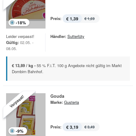
Preis:
€ 1,39
€ 1,69
-
18
%
Leider verpasst!
Händler:
Sutterlüty
Gültig:
02.05. -
08.05.
€ 13,89 / kg -
55 % F.i.T. 100 g Angebote nicht gültig im Markt
Dornbirn Bahnhof.
Gouda
Verpasst!
Marke:
Gusteria
Preis:
€ 3,19
€ 3,49
-
9
%