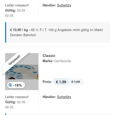
Leider verpasst!
Händler:
Sutterlüty
Gültig:
25.04. -
02.05.
€ 10,90 / kg -
65 % F.i.T. 100 g Angebote nicht gültig im Markt
Dornbirn Bahnhof.
Classic
Verpasst!
Marke:
Cambozola
Preis:
€ 1,59
€ 1,89
-
16
%
Leider verpasst!
Händler:
Sutterlüty
Gültig:
02.05. -
08.05.