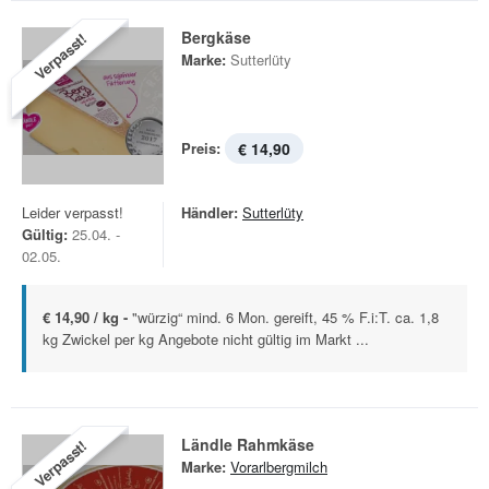
Bergkäse
Verpasst!
Marke:
Sutterlüty
Preis:
€ 14,90
Leider verpasst!
Händler:
Sutterlüty
Gültig:
25.04. -
02.05.
€ 14,90 / kg -
"würzig“ mind. 6 Mon. gereift, 45 % F.i:T. ca. 1,8
kg Zwickel per kg Angebote nicht gültig im Markt ...
Ländle Rahmkäse
Verpasst!
Marke:
Vorarlbergmilch