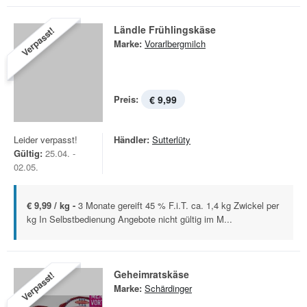
Ländle Frühlingskäse
Verpasst!
Marke:
Vorarlbergmilch
Preis:
€ 9,99
Leider verpasst!
Händler:
Sutterlüty
Gültig:
25.04. -
02.05.
€ 9,99 / kg -
3 Monate gereift 45 % F.i.T. ca. 1,4 kg Zwickel per
kg In Selbstbedienung Angebote nicht gültig im M...
Geheimratskäse
Verpasst!
Marke:
Schärdinger