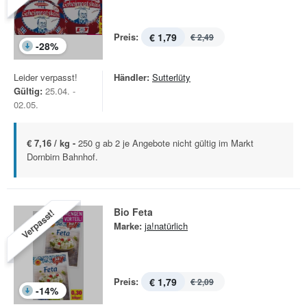
Preis:
€ 1,79
€ 2,49
-
28
%
Leider verpasst!
Händler:
Sutterlüty
Gültig:
25.04. -
02.05.
€ 7,16 / kg -
250 g ab 2 je Angebote nicht gültig im Markt
Dornbirn Bahnhof.
Bio Feta
Verpasst!
Marke:
ja!natürlich
Preis:
€ 1,79
€ 2,09
-
14
%