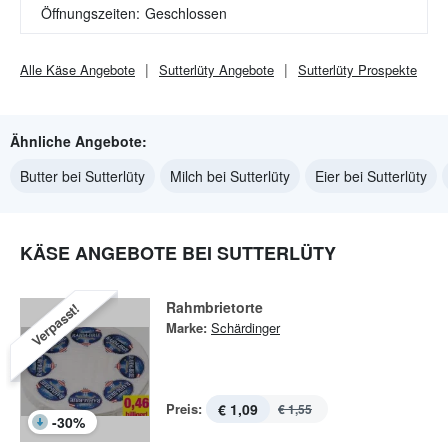
Öffnungszeiten:
Geschlossen
Alle
Käse
Angebote
Sutterlüty
Angebote
Sutterlüty
Prospekte
Ähnliche Angebote:
Butter bei Sutterlüty
Milch bei Sutterlüty
Eier bei Sutterlüty
KÄSE ANGEBOTE BEI SUTTERLÜTY
Rahmbrietorte
Verpasst!
Marke:
Schärdinger
Preis:
€ 1,09
€ 1,55
-
30
%