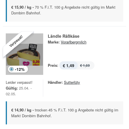
€ 15,90 / kg -
70 % F.i.T. 100 g Angebote nicht gültig im Markt
Dornbirn Bahnhof.
Ländle Räßkäse
Verpasst!
Marke:
Vorarlbergmilch
Preis:
€ 1,49
€ 1,69
-
12
%
Leider verpasst!
Händler:
Sutterlüty
Gültig:
25.04. -
02.05.
€ 14,90 / kg -
trocken 45 % F.i.T. 100 g Angebote nicht gültig im
Markt Dornbirn Bahnhof.