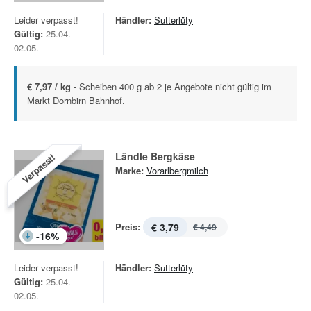
Leider verpasst!
Händler:
Sutterlüty
Gültig:
25.04. -
02.05.
€ 7,97 / kg -
Scheiben 400 g ab 2 je Angebote nicht gültig im
Markt Dornbirn Bahnhof.
Ländle Bergkäse
Verpasst!
Marke:
Vorarlbergmilch
Preis:
€ 3,79
€ 4,49
-
16
%
Leider verpasst!
Händler:
Sutterlüty
Gültig:
25.04. -
02.05.