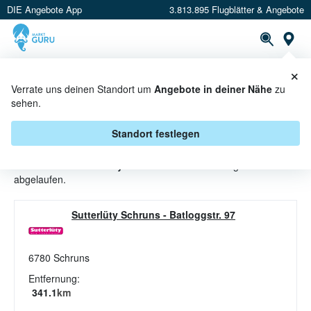
DIE Angebote App
3.813.895 Flugblätter & Angebote
St
×
PROSPEKTE
ANGEBOTE
CASHBACK
Verrate uns deinen Standort um
Angebote in deiner Nähe
zu
sehen.
KÄSE ANGEBOTE & AKTIONEN
BEI SUTTERLÜTY
Standort festlegen
Beim Händler
Sutterlüty
sind aktuell alle Käse-Angebote
abgelaufen.
Sutterlüty Schruns
-
Batloggstr. 97
6780
Schruns
Entfernung:
341.1
km