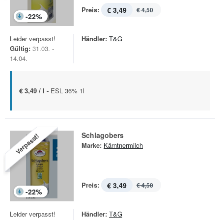
Preis:
€ 3,49
€ 4,50
-
22
%
Leider verpasst!
Händler:
T&G
Gültig:
31.03. -
14.04.
€ 3,49 / l -
ESL 36% 1l
Schlagobers
Verpasst!
Marke:
Kärntnermilch
Preis:
€ 3,49
€ 4,50
-
22
%
Leider verpasst!
Händler:
T&G