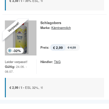
€ 3,59 / l -
36% ESL, 1l
Schlagobers
Verpasst!
Marke:
Kärntnermilch
Preis:
€ 2,99
€ 4,39
-
32
%
Leider verpasst!
Händler:
T&G
Gültig:
24.06. -
08.07.
€ 2,99 / l -
ESL 32%, 1l