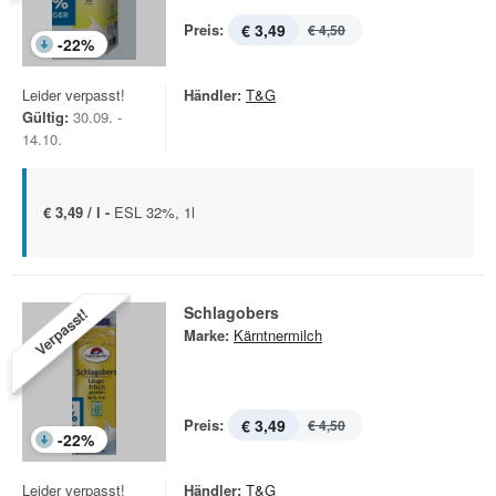
Preis:
€ 3,49
€ 4,50
-
22
%
Leider verpasst!
Händler:
T&G
Gültig:
30.09. -
14.10.
€ 3,49 / l -
ESL 32%, 1l
Schlagobers
Verpasst!
Marke:
Kärntnermilch
Preis:
€ 3,49
€ 4,50
-
22
%
Leider verpasst!
Händler:
T&G