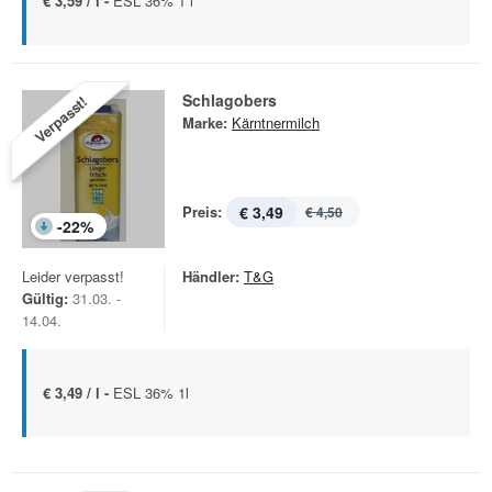
€ 3,59 / l -
ESL 36% 1 l
Schlagobers
Verpasst!
Marke:
Kärntnermilch
Preis:
€ 3,49
€ 4,50
-
22
%
Leider verpasst!
Händler:
T&G
Gültig:
31.03. -
14.04.
€ 3,49 / l -
ESL 36% 1l