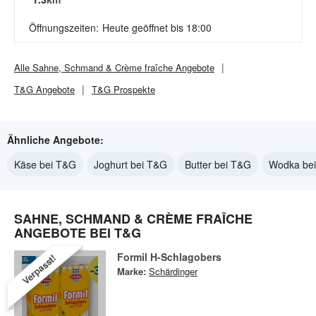
Öffnungszeiten:
Heute geöffnet bis 18:00
Alle
Sahne, Schmand & Crème fraîche
Angebote
T&G
Angebote
T&G
Prospekte
Ähnliche Angebote:
Käse bei T&G
Joghurt bei T&G
Butter bei T&G
Wodka be
SAHNE, SCHMAND & CRÈME FRAÎCHE
ANGEBOTE BEI T&G
Formil H-Schlagobers
Verpasst!
Marke:
Schärdinger