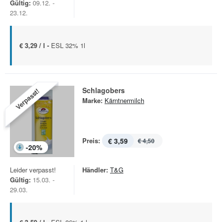
Gültig:
09.12. -
23.12.
€ 3,29 / l -
ESL 32% 1l
Schlagobers
Verpasst!
Marke:
Kärntnermilch
Preis:
€ 3,59
€ 4,50
-
20
%
Leider verpasst!
Händler:
T&G
Gültig:
15.03. -
29.03.