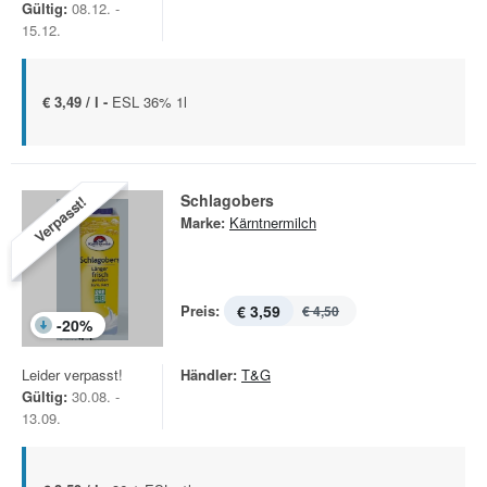
Gültig:
08.12. -
15.12.
€ 3,49 / l -
ESL 36% 1l
Schlagobers
Verpasst!
Marke:
Kärntnermilch
Preis:
€ 3,59
€ 4,50
-
20
%
Leider verpasst!
Händler:
T&G
Gültig:
30.08. -
13.09.