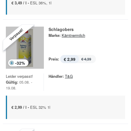
€ 3,49 / l -
ESL 36%, 1l
Schlagobers
Verpasst!
Marke:
Kärntnermilch
Preis:
€ 2,99
€ 4,39
-
32
%
Leider verpasst!
Händler:
T&G
Gültig:
05.08. -
19.08.
€ 2,99 / l -
ESL 32% 1l