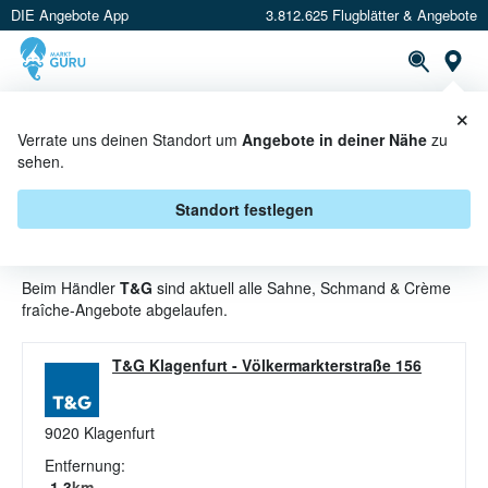
DIE Angebote App
3.812.625 Flugblätter & Angebote
St
×
PROSPEKTE
ANGEBOTE
CASHBACK
Verrate uns deinen Standort um
Angebote in deiner Nähe
zu
sehen.
SAHNE, SCHMAND & CRÈME
FRAÎCHE ANGEBOTE & AKTIONEN
Standort festlegen
BEI T&G
Beim Händler
T&G
sind aktuell alle Sahne, Schmand & Crème
fraîche-Angebote abgelaufen.
T&G Klagenfurt
-
Völkermarkterstraße 156
9020
Klagenfurt
Entfernung:
1.3
km