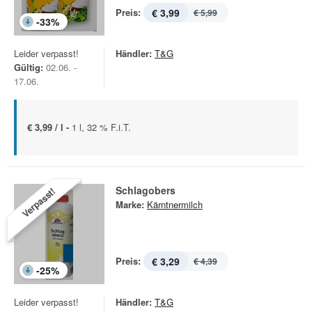
Preis:
€ 3,99
€ 5,99
-
33
%
Leider verpasst!
Händler:
T&G
Gültig:
02.06. -
17.06.
€ 3,99 / l -
1 l, 32 % F.i.T.
Schlagobers
Verpasst!
Marke:
Kärntnermilch
Preis:
€ 3,29
€ 4,39
-
25
%
Leider verpasst!
Händler:
T&G