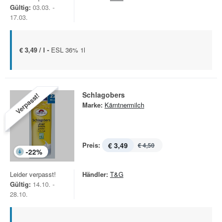
Gültig:
03.03. -
17.03.
€ 3,49 / l -
ESL 36% 1l
Schlagobers
Verpasst!
Marke:
Kärntnermilch
Preis:
€ 3,49
€ 4,50
-
22
%
Leider verpasst!
Händler:
T&G
Gültig:
14.10. -
28.10.