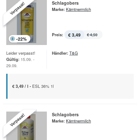
Schlagobers
Verpasst!
Marke:
Kärntnermilch
Preis:
€ 3,49
€ 4,50
-
22
%
Leider verpasst!
Händler:
T&G
Gültig:
15.09. -
29.09.
€ 3,49 / l -
ESL 36% 1l
Schlagobers
Verpasst!
Marke:
Kärntnermilch