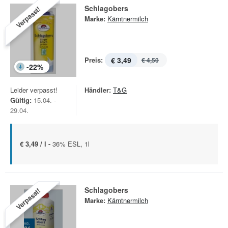
Schlagobers
Verpasst!
Marke:
Kärntnermilch
Preis:
€ 3,49
€ 4,50
-
22
%
Leider verpasst!
Händler:
T&G
Gültig:
15.04. -
29.04.
€ 3,49 / l -
36% ESL, 1l
Schlagobers
Verpasst!
Marke:
Kärntnermilch