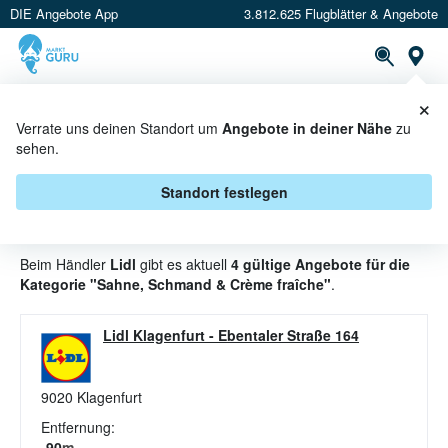
DIE Angebote App
3.812.625 Flugblätter & Angebote
St
×
PROSPEKTE
ANGEBOTE
CASHBACK
Verrate uns deinen Standort um
Angebote in deiner Nähe
zu
sehen.
SAHNE, SCHMAND & CRÈME
FRAÎCHE ANGEBOTE & AKTIONEN
Standort festlegen
BEI LIDL
Beim Händler
Lidl
gibt es aktuell
4 gültige Angebote für die
Kategorie "Sahne, Schmand & Crème fraîche"
.
Lidl Klagenfurt
-
Ebentaler Straße 164
9020
Klagenfurt
Entfernung:
90
m