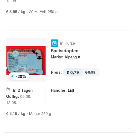
12.08.
€ 3,56 / kg -
20 % Fett 250 g
In Kürze
Speisetopfen
Marke:
Alpengut
Preis:
€ 0,79
€ 0,99
-
20
%
In
2
Tagen
Händler:
Lidl
Gültig:
09.08. -
12.08.
€ 3,16 / kg -
Mager 250 g