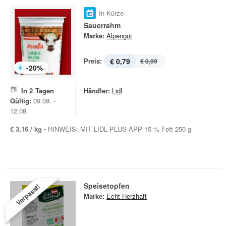
In Kürze
Sauerrahm
Marke:
Alpengut
Preis:
€ 0,79
€ 0,99
-
20
%
In
2
Tagen
Händler:
Lidl
Gültig:
09.08. -
12.08.
€ 3,16 / kg -
HINWEIS: MIT LIDL PLUS APP 15 % Fett 250 g
Speisetopfen
Verpasst!
Marke:
Echt Herzhaft