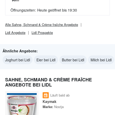
Öffnungszeiten:
Heute geöffnet bis 19:30
Alle
Sahne, Schmand & Crème fraîche
Angebote
Lidl
Angebote
Lidl
Prospekte
Ähnliche Angebote:
Joghurt bei Lidl
Eier bei Lidl
Butter bei Lidl
Milch bei Lidl
SAHNE, SCHMAND & CRÈME FRAÎCHE
ANGEBOTE BEI LIDL
Läuft bald ab
Kaymak
Marke:
Nostja