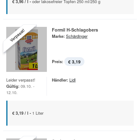
€ 3,96 / l -
oder lakosefreier Topfen 250 ml/250 g
Formil H-Schlagobers
Verpasst!
Marke:
Schärdinger
Preis:
€ 3,19
Leider verpasst!
Händler:
Lidl
Gültig:
09.10. -
12.10.
€ 3,19 / l -
1 Liter