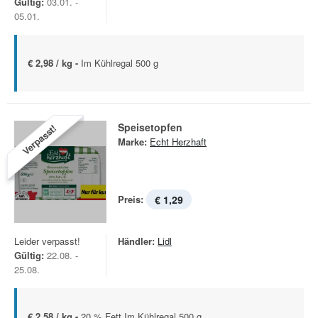
Gültig:
03.01. -
05.01.
€ 2,98 / kg -
Im Kühlregal 500 g
Speisetopfen
Verpasst!
Marke:
Echt Herzhaft
Preis:
€ 1,29
Leider verpasst!
Händler:
Lidl
Gültig:
22.08. -
25.08.
€ 2,58 / kg -
20 % Fett Im Kühlregal 500 g