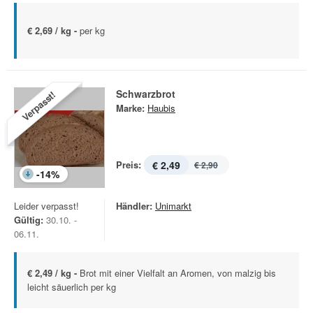
€ 2,69 / kg -
per kg
Schwarzbrot
Verpasst!
Marke:
Haubis
Preis:
€ 2,49
€ 2,90
-
14
%
Leider verpasst!
Händler:
Unimarkt
Gültig:
30.10. -
06.11.
€ 2,49 / kg -
Brot mit einer Vielfalt an Aromen, von malzig bis
leicht säuerlich per kg