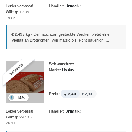
Leider verpasst!
Händler:
Unimarkt
Gültig:
12.05. -
19.05.
€ 2,49 / kg -
Der hauchzart gestaubte Wecken bietet eine
Vielfalt an Brotaromen, von malzig bis leicht säuerlich. ...
Schwarzbrot
Verpasst!
Marke:
Haubis
Preis:
€ 2,49
€ 2,90
-
14
%
Leider verpasst!
Händler:
Unimarkt
Gültig:
29.10. -
26.11.