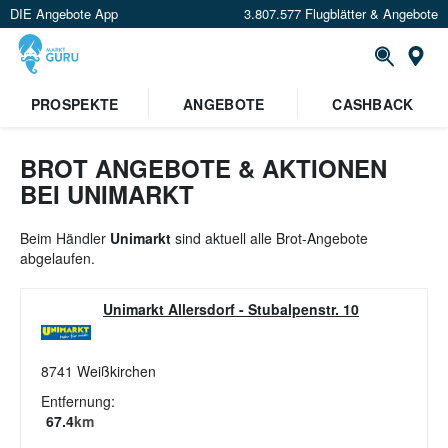
DIE Angebote App
3.807.577 Flugblätter & Angebote
St
PROSPEKTE
ANGEBOTE
CASHBACK
BROT ANGEBOTE & AKTIONEN
BEI UNIMARKT
Beim Händler
Unimarkt
sind aktuell alle Brot-Angebote
abgelaufen.
Unimarkt Allersdorf
-
Stubalpenstr. 10
8741
Weißkirchen
Entfernung:
67.4
km