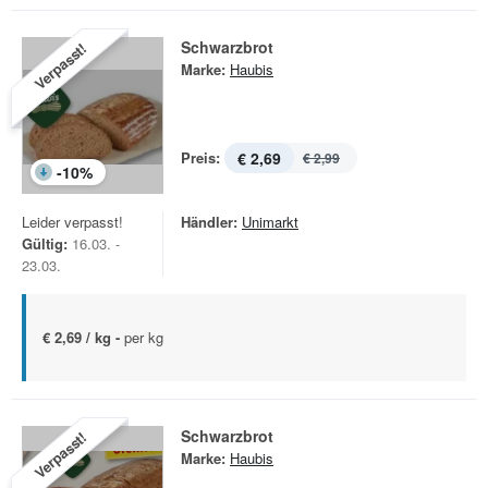
Schwarzbrot
Verpasst!
Marke:
Haubis
Preis:
€ 2,69
€ 2,99
-
10
%
Leider verpasst!
Händler:
Unimarkt
Gültig:
16.03. -
23.03.
€ 2,69 / kg -
per kg
Schwarzbrot
Verpasst!
Marke:
Haubis