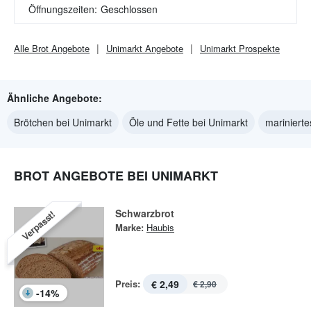
Öffnungszeiten:
Geschlossen
Alle
Brot
Angebote
Unimarkt
Angebote
Unimarkt
Prospekte
Ähnliche Angebote:
Brötchen bei Unimarkt
Öle und Fette bei Unimarkt
marinierte
BROT ANGEBOTE BEI UNIMARKT
Schwarzbrot
Verpasst!
Marke:
Haubis
Preis:
€ 2,49
€ 2,90
-
14
%