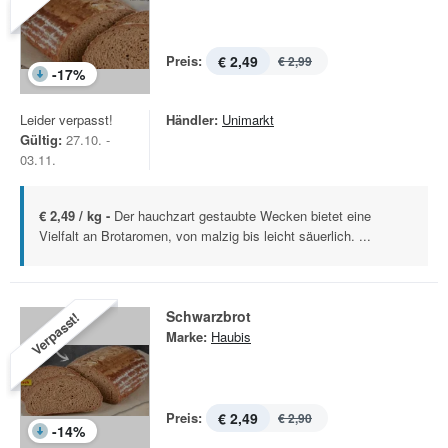
Preis:
€ 2,49
€ 2,99
-
17
%
Leider verpasst!
Händler:
Unimarkt
Gültig:
27.10. -
03.11.
€ 2,49 / kg -
Der hauchzart gestaubte Wecken bietet eine
Vielfalt an Brotaromen, von malzig bis leicht säuerlich. ...
Schwarzbrot
Verpasst!
Marke:
Haubis
Preis:
€ 2,49
€ 2,90
-
14
%