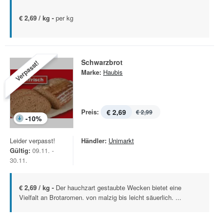
€ 2,69 / kg -
per kg
Schwarzbrot
Verpasst!
Marke:
Haubis
Preis:
€ 2,69
€ 2,99
-
10
%
Leider verpasst!
Händler:
Unimarkt
Gültig:
09.11. -
30.11.
€ 2,69 / kg -
Der hauchzart gestaubte Wecken bietet eine
Vielfalt an Brotaromen. von malzig bis leicht säuerlich. ...