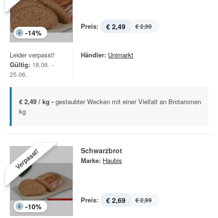
Preis:
€ 2,49
€ 2,90
-
14
%
Leider verpasst!
Händler:
Unimarkt
Gültig:
18.06. -
25.06.
€ 2,49 / kg -
gestaubter Wecken mit einer Vielfalt an Brotaromen
kg
Schwarzbrot
Verpasst!
Marke:
Haubis
Preis:
€ 2,69
€ 2,99
-
10
%