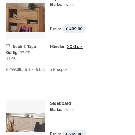
Marke:
Hom'in
Preis:
€ 499,00
Noch
2
Tage
Händler:
XXXLutz
Gültig:
27.07. -
11.08.
€ 499,00 / Stk -
Details im Prospekt
Sideboard
Marke:
Hom'in
Preis:
€ 269,00