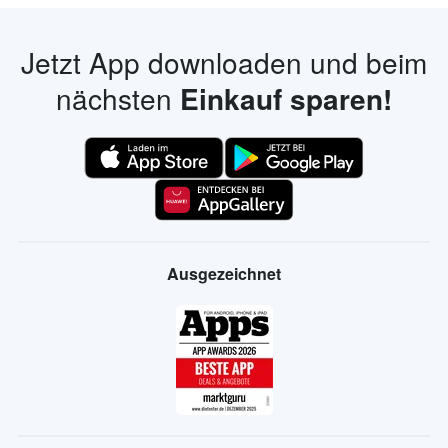
Jetzt App downloaden und beim
nächsten
Einkauf sparen!
Ausgezeichnet