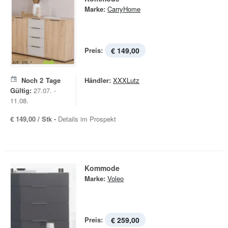
Marke:
CarryHome
Preis:
€ 149,00
Noch
2
Tage
Händler:
XXXLutz
Gültig:
27.07. -
11.08.
€ 149,00 / Stk -
Details im Prospekt
Kommode
Marke:
Voleo
Preis:
€ 259,00