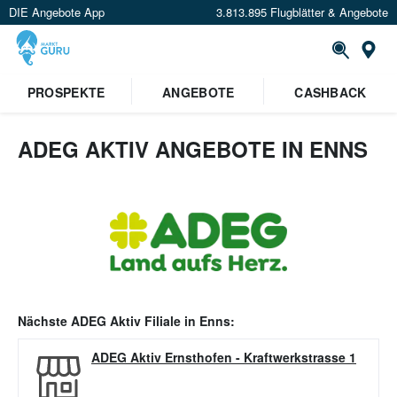
DIE Angebote App
3.813.895 Flugblätter & Angebote
Or
PROSPEKTE
ANGEBOTE
CASHBACK
ADEG AKTIV ANGEBOTE IN ENNS
Nächste
ADEG Aktiv
Filiale in
Enns
:
ADEG Aktiv Ernsthofen
-
Kraftwerkstrasse 1