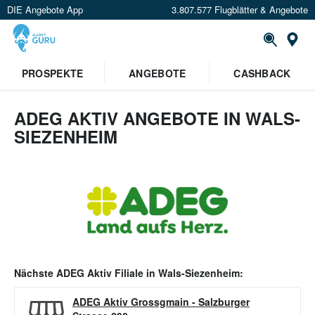
DIE Angebote App
3.807.577 Flugblätter & Angebote
Or
PROSPEKTE
ANGEBOTE
CASHBACK
ADEG AKTIV ANGEBOTE IN WALS-
SIEZENHEIM
Nächste
ADEG Aktiv
Filiale in
Wals-Siezenheim
:
ADEG Aktiv Grossgmain
-
Salzburger