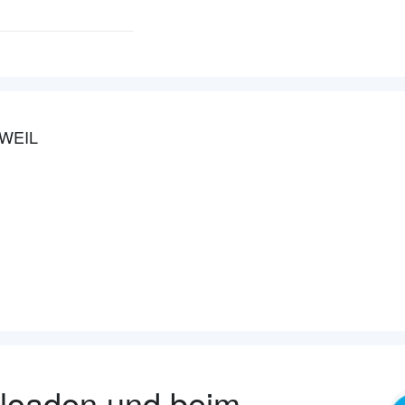
WEIL
nloaden und beim