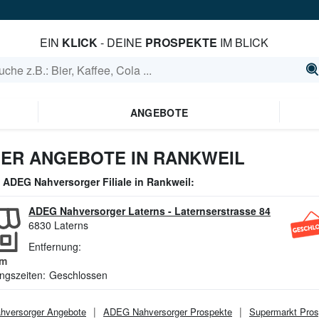
EIN
KLICK
- DEINE
PROSPEKTE
IM BLICK
ANGEBOTE
ER ANGEBOTE IN RANKWEIL
e
ADEG Nahversorger
Filiale in
Rankweil
:
ADEG Nahversorger Laterns
-
Laternserstrasse 84
6830
Laterns
Entfernung:
m
ngszeiten:
Geschlossen
versorger
Angebote
ADEG Nahversorger
Prospekte
Supermarkt
Pros