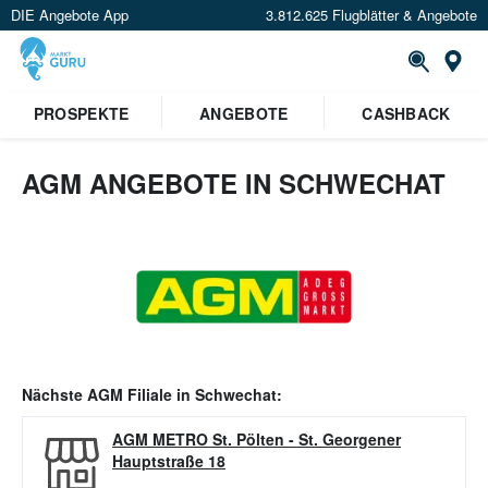
DIE Angebote App
3.812.625 Flugblätter & Angebote
Or
PROSPEKTE
ANGEBOTE
CASHBACK
AGM ANGEBOTE IN SCHWECHAT
Nächste
AGM
Filiale in
Schwechat
:
AGM METRO St. Pölten
-
St. Georgener
Hauptstraße 18