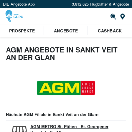
DIE Angebote App
3.812.625 Flugblätter & Angebote
Or
PROSPEKTE
ANGEBOTE
CASHBACK
AGM ANGEBOTE IN SANKT VEIT
AN DER GLAN
Nächste
AGM
Filiale in
Sankt Veit an der Glan
:
AGM METRO St. Pölten
-
St. Georgener