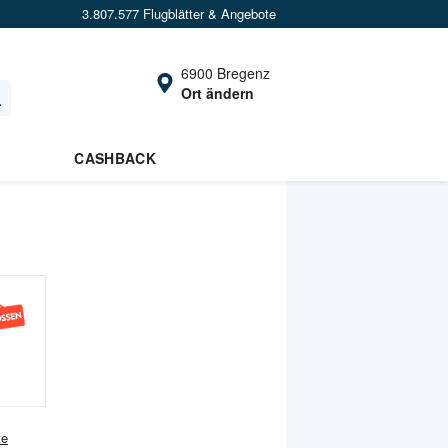
3.807.577 Flugblätter & Angebote
6900 Bregenz
Ort ändern
CASHBACK
te