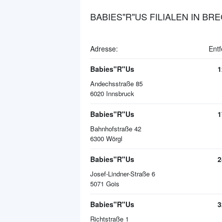
BABIES"R"US FILIALEN IN BR
Adresse:
Entf
Babies"R"Us
1
Andechsstraße 85
6020
Innsbruck
Babies"R"Us
1
Bahnhofstraße 42
6300
Wörgl
Babies"R"Us
2
Josef-Lindner-Straße 6
5071
Gois
Babies"R"Us
3
Richtstraße 1