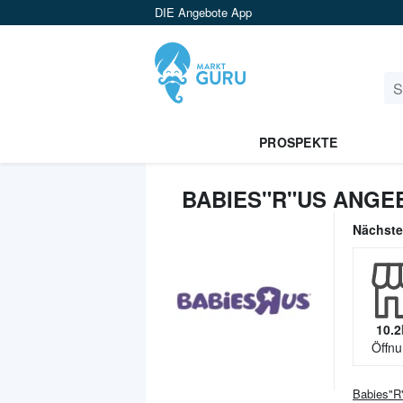
DIE Angebote App
PROSPEKTE
BABIES"R"US ANGE
Nächst
10.2
Öffnu
Babies"R