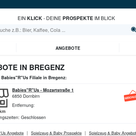
EIN
KLICK
- DEINE
PROSPEKTE
IM BLICK
ANGEBOTE
BOTE IN BREGENZ
e
Babies"R"Us
Filiale in
Bregenz
:
Babies"R"Us
-
Mozartstraße 1
6850
Dornbirn
Entfernung:
km
ngszeiten:
Geschlossen
"Us
Angebote
Spielzeug & Baby
Prospekte
Spielzeug & Baby
Angebo