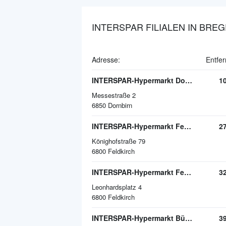
INTERSPAR FILIALEN IN BRE
Adresse:
Entfe
INTERSPAR-Hypermarkt Dornbirn, Messepark
1
Messestraße 2
6850
Dornbirn
INTERSPAR-Hypermarkt Feldkirch-Altenstadt
2
Könighofstraße 79
6800
Feldkirch
INTERSPAR-Hypermarkt Feldkirch
3
Leonhardsplatz 4
6800
Feldkirch
INTERSPAR-Hypermarkt Bürs, Zimbapark
3