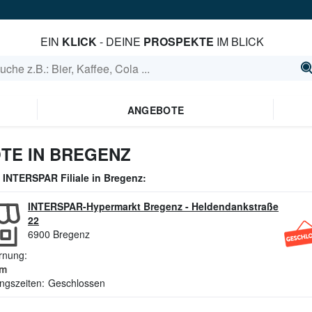
EIN
KLICK
- DEINE
PROSPEKTE
IM BLICK
ANGEBOTE
TE IN BREGENZ
e
INTERSPAR
Filiale in
Bregenz
:
INTERSPAR-Hypermarkt Bregenz
-
Heldendankstraße
22
6900
Bregenz
rnung:
m
ngszeiten:
Geschlossen