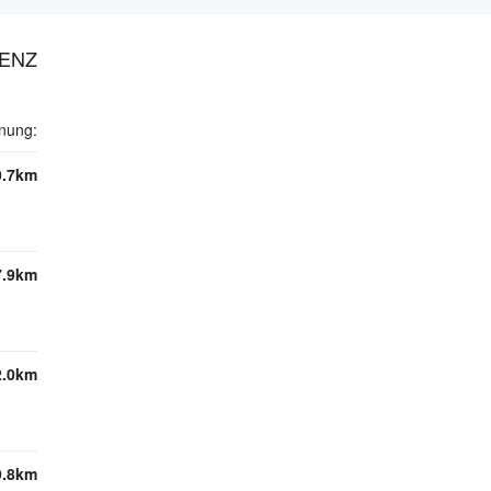
GENZ
rnung:
0.7km
7.9km
2.0km
9.8km