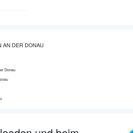
N AN DER DONAU
der Donau
Donau
u
nloaden und beim