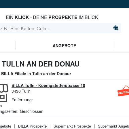
EIN
KLICK
- DEINE
PROSPEKTE
IM BLICK
ANGEBOTE
N TULLN AN DER DONAU
e
BILLA
Filiale in
Tulln an der Donau
:
BILLA Tulln
-
Koenigstetterstrasse 10
3430
Tulln
Entfernung:
m
ngszeiten:
Geschlossen
gebote
BILLA
Prospekte
Supermarkt
Prospekte
Supermarkt
Angeb