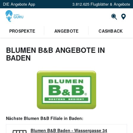
DIE Angebote App
3.812.625 Flugblätter & Angebote
Or
PROSPEKTE
ANGEBOTE
CASHBACK
BLUMEN B&B ANGEBOTE IN
BADEN
Nächste
Blumen B&B
Filiale in
Baden
:
Blumen B&B Baden
-
Wassergasse 34