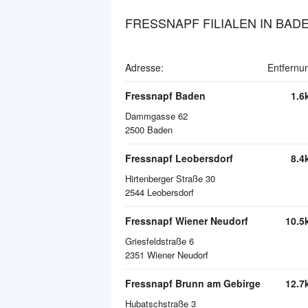
FRESSNAPF FILIALEN IN BAD
Adresse:
Entfernu
Fressnapf Baden
1.6
Dammgasse 62
2500
Baden
Fressnapf Leobersdorf
8.4
Hirtenberger Straße 30
2544
Leobersdorf
Fressnapf Wiener Neudorf
10.5
Griesfeldstraße 6
2351
Wiener Neudorf
Fressnapf Brunn am Gebirge
12.7
Hubatschstraße 3