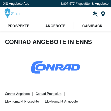
DIE Angebote App
3.807.577 Flugblätter & Angebote
Or
PROSPEKTE
ANGEBOTE
CASHBACK
CONRAD ANGEBOTE IN ENNS
Conrad
Angebote
Conrad
Prospekte
Elektromarkt
Prospekte
Elektromarkt
Angebote