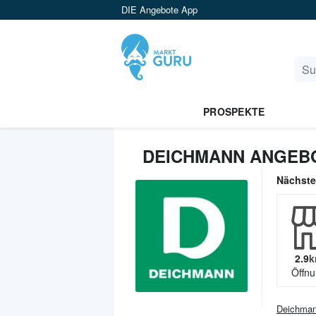
DIE Angebote App
PROSPEKTE
DEICHMANN ANGEB
Nächst
2.9
k
Öffnu
Deichma