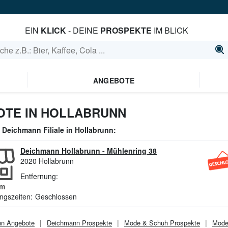
EIN
KLICK
- DEINE
PROSPEKTE
IM BLICK
ANGEBOTE
OTE IN HOLLABRUNN
e
Deichmann
Filiale in
Hollabrunn
:
Deichmann Hollabrunn
-
Mühlenring 38
2020
Hollabrunn
Entfernung:
m
ngszeiten:
Geschlossen
nn
Angebote
Deichmann
Prospekte
Mode & Schuh
Prospekte
Mode